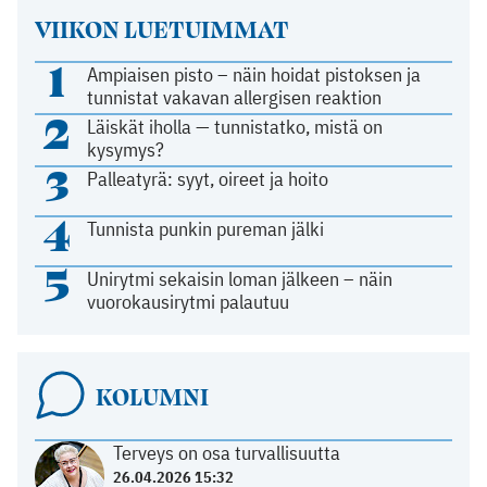
VIIKON LUETUIMMAT
1
Ampiaisen pisto – näin hoidat pistoksen ja
tunnistat vakavan allergisen reaktion
2
Läiskät iholla — tunnistatko, mistä on
kysymys?
3
Palleatyrä: syyt, oireet ja hoito
4
Tunnista punkin pureman jälki
5
Unirytmi sekaisin loman jälkeen – näin
vuorokausirytmi palautuu
KOLUMNI
Terveys on osa turvallisuutta
26.04.2026 15:32