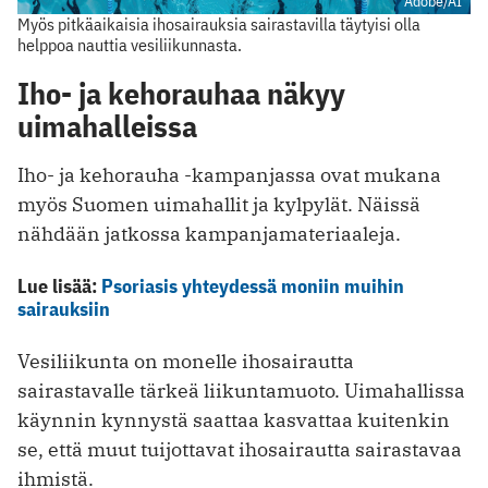
Adobe/AI
Myös pitkäaikaisia ihosairauksia sairastavilla täytyisi olla
helppoa nauttia vesiliikunnasta.
Iho- ja kehorauhaa näkyy
uimahalleissa
Iho- ja kehorauha -kampanjassa ovat mukana
myös Suomen uimahallit ja kylpylät. Näissä
nähdään jatkossa kampanjamateriaaleja.
Lue lisää:
Psoriasis yhteydessä moniin muihin
sairauksiin
Vesiliikunta on monelle ihosairautta
sairastavalle tärkeä liikuntamuoto. Uimahallissa
käynnin kynnystä saattaa kasvattaa kuitenkin
se, että muut tuijottavat ihosairautta sairastavaa
ihmistä.