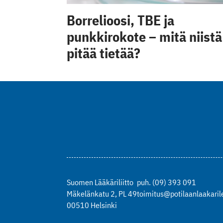
Borrelioosi, TBE ja
punkkirokote – mitä niistä
pitää tietää?
Suomen Lääkäriliitto
puh. (09) 393 091
Mäkelänkatu 2, PL 49
toimitus@potilaanlaakarile
00510 Helsinki