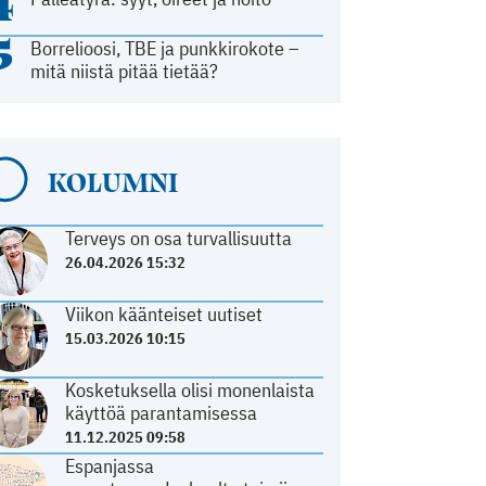
4
5
Borrelioosi, TBE ja punkkirokote –
mitä niistä pitää tietää?
KOLUMNI
Terveys on osa turvallisuutta
26.04.2026 15:32
Viikon käänteiset uutiset
15.03.2026 10:15
Kosketuksella olisi monenlaista
käyttöä parantamisessa
11.12.2025 09:58
Espanjassa