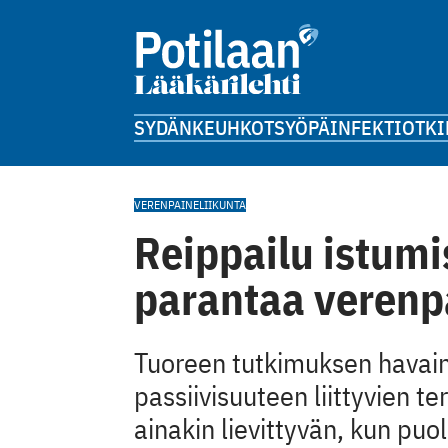
SYDÄN
KEUHKOT
SYÖPÄ
INFEKTIOT
KI
VERENPAINE
LIIKUNTA
Reippailu istum
parantaa verenp
Tuoreen tutkimuksen havainn
passiivisuuteen liittyvien t
ainakin lievittyvän, kun puo