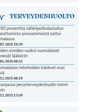
TERVEYDENHUOLTO
i 80 prosenttia sähköpotkulautailun
heuttamista aivovammoista sattui
malassa
.07.2026 10:39
iden oireiden vuoksi suomalaiset
nevät lääkäriin
.05.2026 08:52
omalaisen tehohoidon tulokset ovat
viä
.12.2025 08:19
panjassa perusterveydenhuolto toimii
vin
.12.2025 13:59