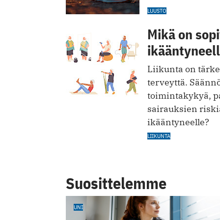
LUUSTO
Mikä on sopi
ikääntyneel
Liikunta on tärke
terveyttä. Säännö
toimintakykyä, p
sairauksien riski
ikääntyneelle?
LIIKUNTA
Suosittelemme
UNI