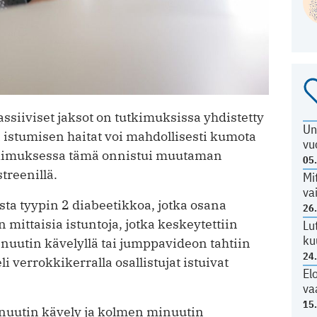
passiiviset jaksot on tutkimuksissa yhdistetty
Un
istumisen haitat voi mahdollisesti kumota
vu
utkimuksessa tämä onnistui muutaman
05
streenillä.
Mi
va
sta tyypin 2 diabeetikkoa, jotka osana
26
mittaisia istuntoja, jotka keskeytettiin
Lu
ku
nuutin kävelyllä tai jumppavideon tahtiin
24
li verrokkikerralla osallistujat istuivat
El
va
15
nuutin kävely ja kolmen minuutin