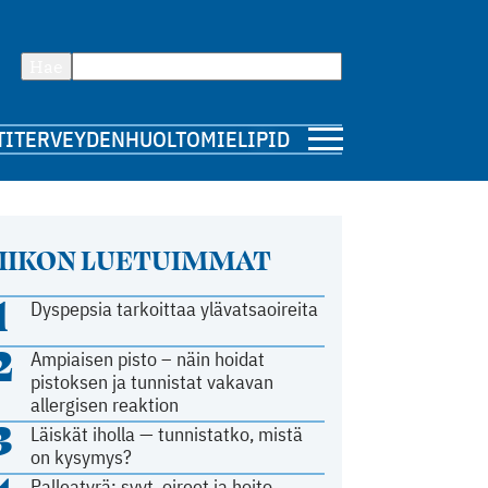
Hae
TI
TERVEYDENHUOLTO
MIELIPIDE
IIKON LUETUIMMAT
1
Dyspepsia tarkoittaa ylävatsaoireita
2
Ampiaisen pisto – näin hoidat
pistoksen ja tunnistat vakavan
allergisen reaktion
3
Läiskät iholla — tunnistatko, mistä
on kysymys?
Palleatyrä: syyt, oireet ja hoito