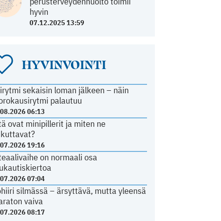
perusterveydenhuolto toimii
hyvin
07.12.2025 13:59
HYVINVOINTI
irytmi sekaisin loman jälkeen – näin
orokausirytmi palautuu
.08.2026 06:13
tä ovat minipillerit ja miten ne
ikuttavat?
.07.2026 19:16
teaalivaihe on normaali osa
ukautiskiertoa
.07.2026 07:04
ohiiri silmässä – ärsyttävä, mutta yleensä
araton vaiva
.07.2026 08:17