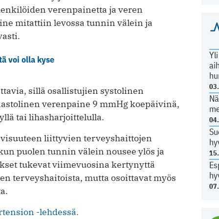
enkilöiden verenpainetta ja veren
ne mitattiin levossa tunnin välein ja
asti.
Yl
ä voi olla kyse
ai
hu
03
via, sillä osallistujien systolinen
Nä
iastolinen verenpaine 9 mmHg koepäivinä,
me
lä tai lihasharjoittelulla.
04
Su
visuuteen liittyvien terveyshaittojen
hy
kun puolen tunnin välein nousee ylös ja
15
kset tukevat viimevuosina kertynyttä
Es
hy
en terveyshaitoista, mutta osoittavat myös
07
a.
rtension -lehdessä.