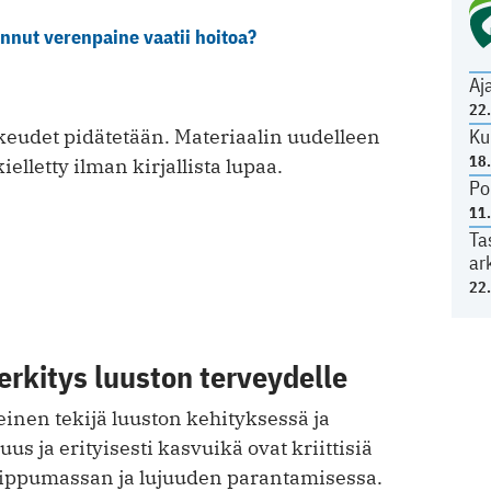
nnut verenpaine vaatii hoitoa?
Aj
22
Ku
eudet pidätetään. Materiaalin uudelleen
18
ielletty ilman kirjallista lupaa.
Po
11
Ta
ar
22
rkitys luuston terveydelle
inen tekijä luuston kehityksessä ja
us ja erityisesti kasvuikä ovat kriittisiä
uippumassan ja lujuuden parantamisessa.