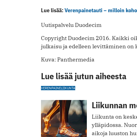
Lue lisää:
Verenpainetauti – milloin koho
Uutispalvelu Duodecim
Copyright Duodecim 2016. Kaikki oik
julkaisu ja edelleen levittäminen on k
Kuva: Panthermedia
Lue lisää jutun aiheesta
VERENPAINE
LIIKUNTA
Liikunnan me
Liikunta on keske
ylläpidossa. Nuoru
aikoja luuston h