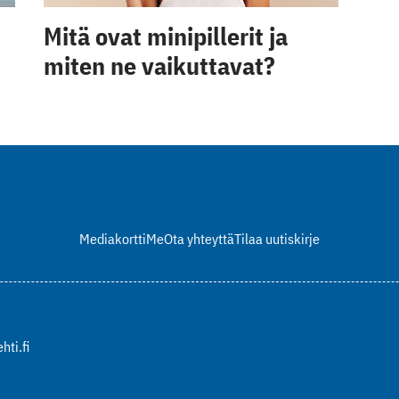
Mitä ovat minipillerit ja
miten ne vaikuttavat?
Mediakortti
Me
Ota yhteyttä
Tilaa uutiskirje
hti.fi