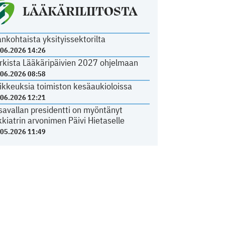
LÄÄKÄRILIITOSTA
ankohtaista yksityissektorilta
.06.2026 14:26
rkista Lääkäripäivien 2027 ohjelmaan
.06.2026 08:58
ikkeuksia toimiston kesäaukioloissa
.06.2026 12:21
savallan presidentti on myöntänyt
kkiatrin arvonimen Päivi Hietaselle
.05.2026 11:49