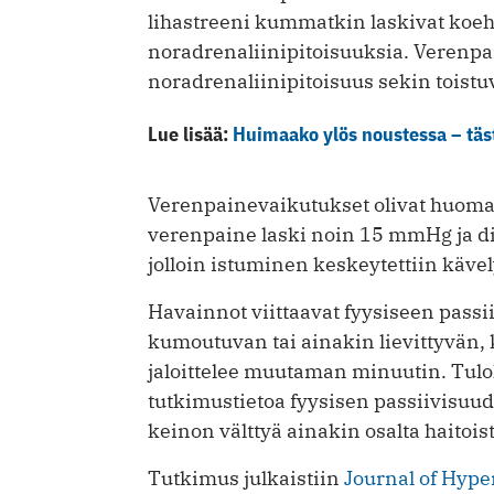
lihastreeni kummatkin laskivat koeh
noradrenaliinipitoisuuksia. Verenpai
noradrenaliinipitoisuus sekin toistuv
Lue lisää:
Huimaako ylös noustessa – täst
Verenpainevaikutukset olivat huomatta
verenpaine laski noin 15 mmHg ja d
jolloin istuminen keskeytettiin kävelyl
Havainnot viittaavat fyysiseen passii
kumoutuvan tai ainakin lievittyvän, 
jaloittelee muutaman minuutin. Tulo
tutkimustietoa fyysisen passiivisuud
keinon välttyä ainakin osalta haitoist
Tutkimus julkaistiin
Journal of Hype