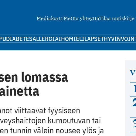
Mediakortti
Me
Ota yhteyttä
Tilaa uutiskirje
PU
DIABETES
ALLERGIA
IHO
MIELI
LAPSET
HYVINVOIN
V
isen lomassa
ainetta
ot viittaavat fyysiseen
erveyshaittojen kumoutuvan tai
len tunnin välein nousee ylös ja