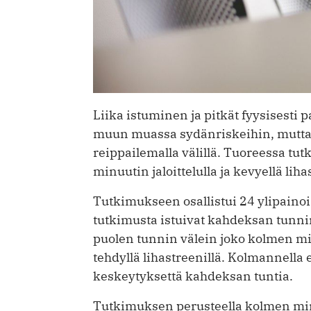
Liika istuminen ja pitkät fyysisesti 
muun muassa sydänriskeihin, mutta 
reippailemalla välillä. Tuoreessa t
minuutin jaloittelulla ja kevyellä liha
Tutkimukseen osallistui 24 ylipainoi
tutkimusta istuivat kahdeksan tunnin 
puolen tunnin välein joko kolmen mi
tehdyllä lihastreenillä. Kolmannella e
keskeytyksettä kahdeksan tuntia.
Tutkimuksen perusteella kolmen mi