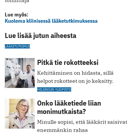
toimittaja
Lue myös:
Kuolema kliinisessä lääketutkimuksessa
Lue lisää jutun aiheesta
LÄÄKETUTKIMUS
Pitkä tie rokotteeksi
Kehittäminen on hidasta, sillä
helpot rokotteet on jo keksitty.
HELSINGIN YLIOPISTO
Onko lääketiede liian
monimutkaista?
Minulle sopisi, että lääkärit saisivat
enemmänkin rahaa