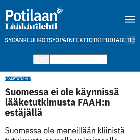
SYDÄN
KEUHKOT
SYÖPÄ
INFEKTIOT
KIPU
DIABETES
A
HAE
LÄÄKETUTKIMUS
Suomessa ei ole käynnissä
lääketutkimusta FAAH:n
estäjällä
Suomessa ole meneillään kliinistä