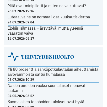
Mitä ovat minipillerit ja miten ne vaikuttavat?
26.07.2026 19:16
Luteaalivaihe on normaali osa kuukautiskiertoa
24.07.2026 07:04
Elohiiri silmässä – ärsyttävä, mutta yleensä
vaaraton vaiva
15.07.2026 08:17
TERVEYDENHUOLTO
Yli 80 prosenttia sähköpotkulautailun aiheuttamista
aivovammoista sattui humalassa
03.07.2026 10:39
Näiden oireiden vuoksi suomalaiset menevät
lääkäriin
04.05.2026 08:52
Suomalaisen tehohoidon tulokset ovat hyviä
15.12.2025 08:19