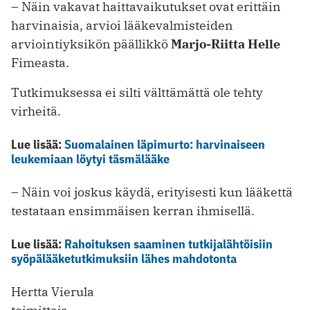
– Näin vakavat haittavaikutukset ovat erittäin
harvinaisia, arvioi lääke­valmisteiden
arviointiyksikön päällikkö
Marjo-Riitta Helle
Fimeasta.
Tutkimuksessa ei silti välttämättä ole tehty
virheitä.
Lue lisää:
Suomalainen läpimurto: harvinaiseen
leukemiaan löytyi täsmälääke
– Näin voi joskus käydä, erityisesti kun lääkettä
testataan ensimmäisen kerran ihmisellä.
Lue lisää:
Rahoituksen saaminen tutkijalähtöisiin
syöpälääke­tutkimuksiin lähes mahdotonta
Hertta Vierula