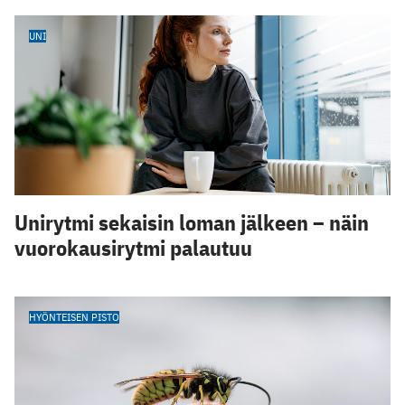
UNI
Unirytmi sekaisin loman jälkeen – näin
vuorokausirytmi palautuu
HYÖNTEISEN PISTO