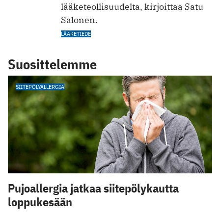
lääketeollisuudelta, kirjoittaa Satu
Salonen.
LÄÄKETIEDE
Suosittelemme
SIITEPÖLYALLERGIA
Pujoallergia jatkaa siitepölykautta
loppukesään