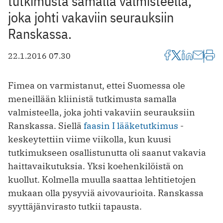
tutkimusta samalla valmisteella,
joka johti vakaviin seurauksiin
Ranskassa.
22.1.2016 07.30
Fimea on varmistanut, ettei Suomessa ole
meneillään kliinistä tutkimusta samalla
valmisteella, joka johti vakaviin seurauksiin
Ranskassa. Siellä
faasin I lääketutkimus
­
keskeytettiin viime viikolla, kun kuusi
tutkimukseen osallistunutta oli saanut vakavia
haittavaikutuksia. Yksi koe­henkilöistä on
kuollut. Kolmella muulla saattaa lehtitietojen
mukaan olla pysyviä aivovaurioita. Ranskassa
syyttäjänvirasto tutkii tapausta.