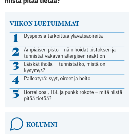
niistä pitää tietää?
VIIKON LUETUIMMAT
1
Dyspepsia tarkoittaa ylävatsaoireita
2
Ampiaisen pisto – näin hoidat pistoksen ja
tunnistat vakavan allergisen reaktion
3
Läiskät iholla — tunnistatko, mistä on
kysymys?
4
Palleatyrä: syyt, oireet ja hoito
5
Borrelioosi, TBE ja punkkirokote – mitä niistä
pitää tietää?
KOLUMNI