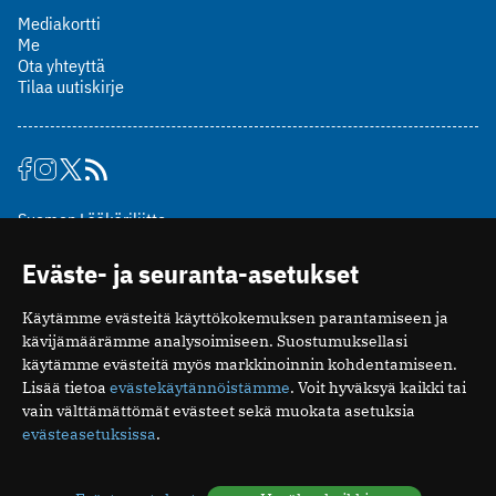
Mediakortti
Me
Ota yhteyttä
Tilaa uutiskirje
Suomen Lääkäriliitto
Mäkelänkatu 2, PL 49
Eväste- ja seuranta-asetukset
00510 Helsinki
puh. (09) 393 091
Käytämme evästeitä käyttökokemuksen parantamiseen ja
toimitus@potilaanlaakarilehti.fi
kävijämäärämme analysoimiseen. Suostumuksellasi
käytämme evästeitä myös markkinoinnin kohdentamiseen.
ISSN 2323-9476
Lisää tietoa
evästekäytännöistämme
. Voit hyväksyä kaikki tai
vain välttämättömät evästeet sekä muokata asetuksia
evästeasetuksissa
.