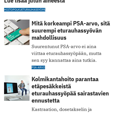
Lue lisää jutun aiheesta
HOITOPOLKU
ETURAUHASSYÖPÄ
Mitä korkeampi PSA-arvo, sitä
suurempi eturauhassyövän
mahdollisuus
Suurentunut PSA-arvo ei aina
viittaa eturauhassyöpään, mutta
sen syy kannattaa aina tutkia.
PSA-ARVO
Kolmikantahoito parantaa
etäpesäkkeistä
eturauhassyöpää sairastavien
ennustetta
Kastraation, dosetakselin ja