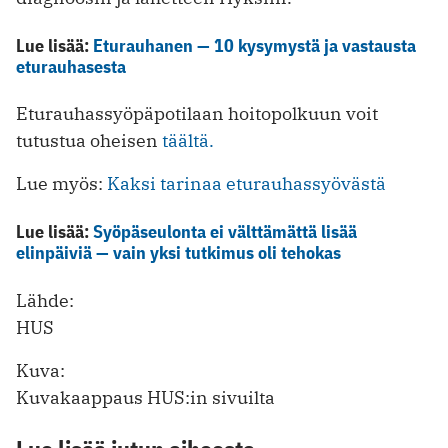
Lue lisää:
Eturauhanen — 10 kysymystä ja vastausta
eturauhasesta
Eturauhassyöpäpotilaan hoitopolkuun voit
tutustua oheisen
täältä.
Lue myös:
Kaksi tarinaa eturauhassyövästä
Lue lisää:
Syöpäseulonta ei välttämättä lisää
elinpäiviä — vain yksi tutkimus oli tehokas
Lähde:
HUS
Kuva:
Kuvakaappaus HUS:in sivuilta