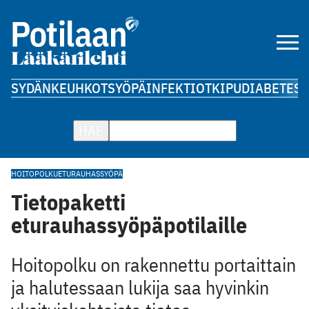
SYDÄN
KEUHKOT
SYÖPÄ
INFEKTIOT
KIPU
DIABETES
A
HAE
HOITOPOLKU
ETURAUHASSYÖPÄ
Tietopaketti
eturauhassyöpäpotilaille
Hoitopolku on rakennettu portaittain
ja halutessaan lukija saa hyvinkin