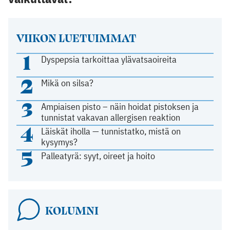
VIIKON LUETUIMMAT
1
Dyspepsia tarkoittaa ylävatsaoireita
2
Mikä on silsa?
3
Ampiaisen pisto – näin hoidat pistoksen ja
tunnistat vakavan allergisen reaktion
4
Läiskät iholla — tunnistatko, mistä on
kysymys?
5
Palleatyrä: syyt, oireet ja hoito
KOLUMNI