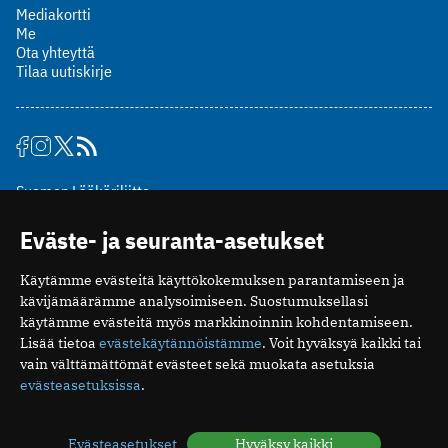
Mediakortti
Me
Ota yhteyttä
Tilaa uutiskirje
Suomen Lääkäriliitto
Mäkelänkatu 2, PL 49
Eväste- ja seuranta-asetukset
00510 Helsinki
puh. (09) 393 091
Käytämme evästeitä käyttökokemuksen parantamiseen ja
toimitus@potilaanlaakarilehti.fi
kävijämäärämme analysoimiseen. Suostumuksellasi
käytämme evästeitä myös markkinoinnin kohdentamiseen.
ISSN 2323-9476
Lisää tietoa
evästekäytännöistämme
. Voit hyväksyä kaikki tai
vain välttämättömät evästeet sekä muokata asetuksia
evästeasetuksissa
.
Evästeasetukset
Hyväksy kaikki