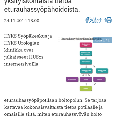
yksityiskohtaista tietoa
eturauhassyöpähoidoista.
24.11.2014 13.00
HYKS Syöpäkeskus ja
Kuva 1 / 1
HYKS Urologian
klinikka ovat
julkaisseet HUS:n
internetsivuilla
eturauhassyöpäpotilaan hoitopolun. Se tarjoaa
kattavaa kokonaisvaltaista tietoa potilaalle ja
omaisille siitä, miten eturauhassyövän hoito