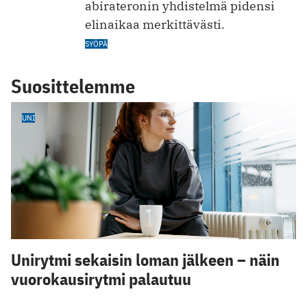
abirateronin yhdistelmä pidensi
elinaikaa merkittävästi.
SYÖPÄ
Suosittelemme
UNI
Unirytmi sekaisin loman jälkeen – näin
vuorokausirytmi palautuu