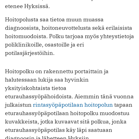
etenee Hyksissä.
Hoitopolusta saa tietoa muun muassa
diagnoosista, hoitoneuvottelusta sekä erilaisista
hoitomuodoista. Polku tarjoaa myös yhteystietoja
poliklinikoille, osastoille ja eri
potilasjärjestöihin.
Hoitopolku on rakennettu portaittain ja
halutessaan lukija saa hyvinkin
yksityiskohtaista tietoa
eturauhassyöpähoidoista. Aiemmin tänä vuonna
julkaistun
rintasyöpäpotilaan hoitopolun
tapaan
eturauhassyöpäpotilaan hoitopolku muodostuu
kuvakkeista, jotka kuvaavat sitä polkua, jonka
eturauhassyöpäpotilas käy läpi saatuaan
diagnoosin ja lähetteen Hyksiin.