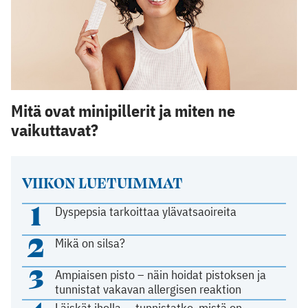
Mitä ovat minipillerit ja miten ne
vaikuttavat?
VIIKON LUETUIMMAT
1
Dyspepsia tarkoittaa ylävatsaoireita
2
Mikä on silsa?
3
Ampiaisen pisto – näin hoidat pistoksen ja
tunnistat vakavan allergisen reaktion
Läiskät iholla — tunnistatko, mistä on