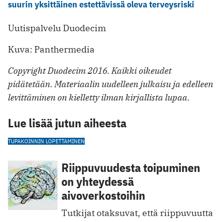
suurin yksittäinen estettävissä oleva terveysriski
Uutispalvelu Duodecim
Kuva: Panthermedia
Copyright Duodecim 2016. Kaikki oikeudet
pidätetään. Materiaalin uudelleen julkaisu ja edelleen
levittäminen on kielletty ilman kirjallista lupaa.
Lue lisää jutun aiheesta
TUPAKOINNIN LOPETTAMINEN
Riippuvuudesta toipuminen
on yhteydessä
aivoverkostoihin
Tutkijat otaksuvat, että riippuvuutta