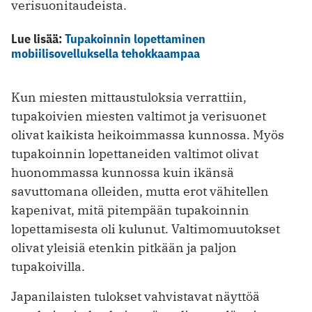
verisuonitaudeista.
Lue lisää:
Tupakoinnin lopettaminen
mobiilisovelluksella tehokkaampaa
Kun miesten mittaustuloksia verrattiin,
tupakoivien miesten valtimot ja verisuonet
olivat kaikista heikoimmassa kunnossa. Myös
tupakoinnin lopettaneiden valtimot olivat
huonommassa kunnossa kuin ikänsä
savuttomana olleiden, mutta erot vähitellen
kapenivat, mitä pitempään tupakoinnin
lopettamisesta oli kulunut. Valtimomuutokset
olivat yleisiä etenkin pitkään ja paljon
tupakoivilla.
Japanilaisten tulokset vahvistavat näyttöä