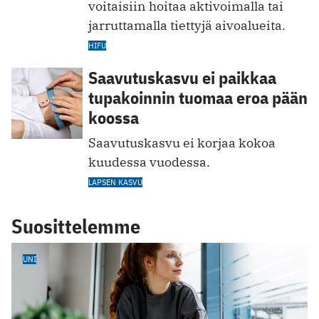
voitaisiin hoitaa aktivoimalla tai
jarruttamalla tiettyjä aivoalueita.
HIFU
Saavutuskasvu ei paikkaa
tupakoinnin tuomaa eroa pään
koossa
Saavutuskasvu ei korjaa kokoa
kuudessa vuodessa.
LAPSEN KASVU
Suosittelemme
UNI