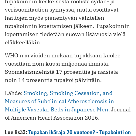
tupakoinnin keskeisestä roolista sydän- ja
verisuonitautien synnyssä, mutta osoittavat
haittojen myös pienentyvän vähitellen
tupakoinnin lopettamisen jälkeen. Tupakoinnin
lopettamisen tiedetään suovan lisävuosia vielä
eläkkeelläkin.
WHO:n arvioiden mukaan tupakkaan kuolee
vuosittain noin kuusi miljoonaa ihmistä.
Suomalaismiehistä 17 prosenttia ja naisista
noin 14 prosenttia tupakoi päivittäin.
Lähde:
Smoking, Smoking Cessation, and
Measures of Subclinical Atherosclerosis in
Multiple Vascular Beds in Japanese Men
. Journal
of American Heart Association 2016.
Lue lisää:
Tupakan ikäraja 20 vuoteen? - Tupakointi on