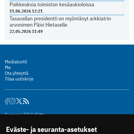
Poikkeuksia toimiston kesäaukioloissa
11.06.2026 12:21
Tasavallan presidentti on myöntänyt arkkiatrin
arvonimen Päivi Hietaselle
22.05.2026 11:49
Mediakortti
Me
Ota yhteyttä
Tilaa uutiskirje
Suomen Lääkäriliitto
Mäkelänkatu 2, PL 49
Eväste- ja seuranta-asetukset
00510 Helsinki