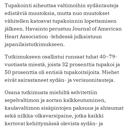
Tupakointi aiheuttaa valtimoihin sydäntauteja
edistäviä muutoksia, mutta nuo muutokset
vähitellen katoavat tupakoinnin lopettamisen
jälkeen. Havainto perustuu Journal of American
Heart Association -lehdessä julkaistuun
japanilaistutkimukseen.
Tutkimukseen osallistui runsaat tuhat 40–79-
vuotiasta miestä, joista 32 prosenttia tupakoi ja
50 prosenttia oli entisiä tupakoitsijoita. Miehet
eivät sairastaneet sydän- ja verisuonitauteja.
Osana tutkimusta miehiltä selvitettiin
sepelvaltimon ja aortan kalkkeutuminen,
kaulavaltimon sisäpintojen paksuus ja ahtaumat
sekä nilkka-olkavarsipaine, jotka kaikki
kertovat kehittymässä olevista sydän- ja