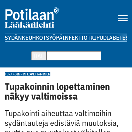
SYDÄN
KEUHKOT
SYÖPÄ
INFEKTIOT
KIPU
DIABETES
A
HAE
TUPAKOINNIN LOPETTAMINEN
Tupakoinnin lopettaminen
näkyy valtimoissa
Tupakointi aiheuttaa valtimoihin
sydäntauteja edistäviä muutoksia,