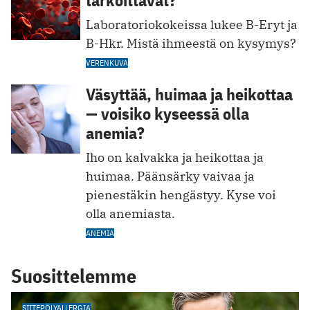
tarkoittavat?
Laboratoriokokeissa lukee B-Eryt ja
B-Hkr. Mistä ihmeestä on kysymys?
VERENKUVA
Väsyttää, huimaa ja heikottaa
— voisiko kyseessä olla
anemia?
Iho on kalvakka ja heikottaa ja
huimaa. Päänsärky vaivaa ja
pienestäkin hengästyy. Kyse voi
olla anemiasta.
ANEMIA
Suosittelemme
SIITEPÖLYALLERGIA