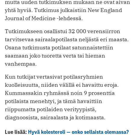
mutta uuden tutkimuksen mukaan ne ovat aivan
yhtä hyviä. Tutkimus julkaistiin New England
Journal of Medicine -lehdessä.
Tutkimukseen osallistui 32 000 verensiirron
tarvitsevaa sairaalapotilasta neljästä eri maasta.
Osana tutkimusta potilaat satunnaistettiin
saamaan joko tuoretta verta tai hieman
vanhempaa.
Kun tutkijat vertasivat potilasryhmien
kuolleisuutta, niiden välillä ei havaittu eroja.
Kummassakin ryhmässä noin 9 prosenttia
potilaista menehtyi, ja tämä havaittiin
riippumatta potilaiden verityypistä,
diagnoosista, sairaalasta ja kotimaasta.
Lue lisää:
Hyvä kolesteroli — onko sellaista olemassa?