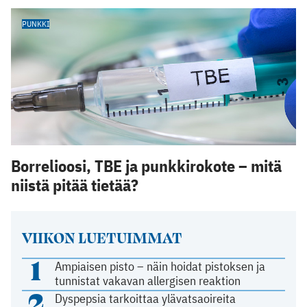
PUNKKI
Borrelioosi, TBE ja punkkirokote – mitä
niistä pitää tietää?
VIIKON LUETUIMMAT
1
Ampiaisen pisto – näin hoidat pistoksen ja
tunnistat vakavan allergisen reaktion
2
Dyspepsia tarkoittaa ylävatsaoireita