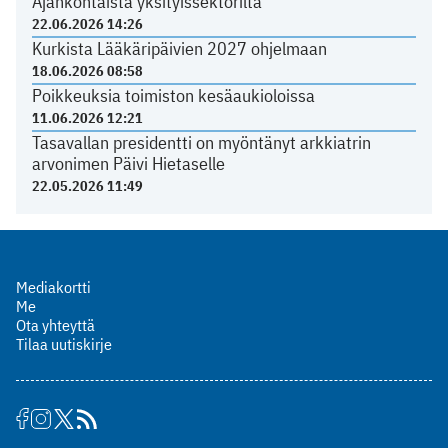
Ajankohtaista yksityissektorilta
22.06.2026 14:26
Kurkista Lääkäripäivien 2027 ohjelmaan
18.06.2026 08:58
Poikkeuksia toimiston kesäaukioloissa
11.06.2026 12:21
Tasavallan presidentti on myöntänyt arkkiatrin
arvonimen Päivi Hietaselle
22.05.2026 11:49
Mediakortti
Me
Ota yhteyttä
Tilaa uutiskirje