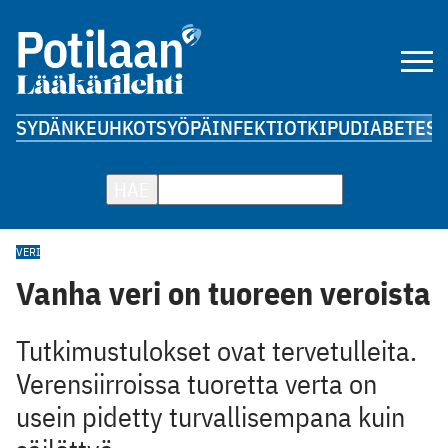
SYDÄN
KEUHKOT
SYÖPÄ
INFEKTIOT
KIPU
DIABETES
A
HAE
VERI
Vanha veri on tuoreen veroista
Tutkimustulokset ovat tervetulleita.
Verensiirroissa tuoretta verta on
usein pidetty turvallisempana kuin