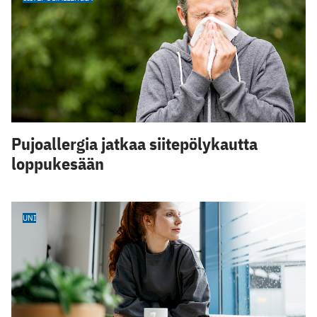
Pujoallergia jatkaa siitepölykautta
loppukesään
UNI