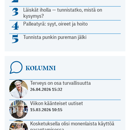
3
Läiskät iholla — tunnistatko, mistä on
kysymys?
4
Palleatyrä: syyt, oireet ja hoito
5
Tunnista punkin pureman jälki
KOLUMNI
Terveys on osa turvallisuutta
26.04.2026 15:32
Viikon käänteiset uutiset
15.03.2026 10:15
Kosketuksella olisi monenlaista käyttöä
parantamisessa