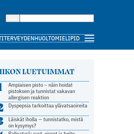
Hae
TI
TERVEYDENHUOLTO
MIELIPIDE
IIKON LUETUIMMAT
1
Ampiaisen pisto – näin hoidat
pistoksen ja tunnistat vakavan
allergisen reaktion
2
Dyspepsia tarkoittaa ylävatsaoireita
3
Läiskät iholla — tunnistatko, mistä
on kysymys?
Palleatyrä: syyt, oireet ja hoito