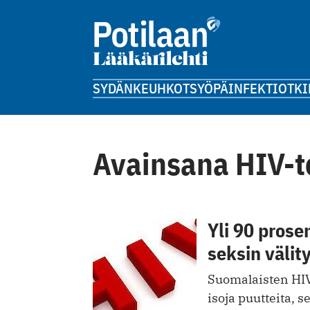
SYDÄN
KEUHKOT
SYÖPÄ
INFEKTIOT
KI
Avainsana HIV-t
Yli 90 prose
seksin välit
Suomalaisten HIV
isoja puutteita,