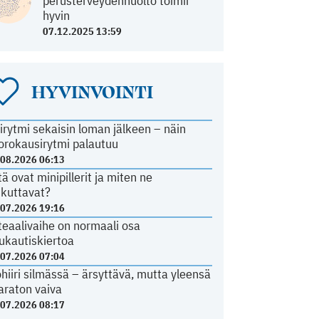
perusterveydenhuolto toimii
hyvin
07.12.2025 13:59
HYVINVOINTI
irytmi sekaisin loman jälkeen – näin
orokausirytmi palautuu
.08.2026 06:13
tä ovat minipillerit ja miten ne
ikuttavat?
.07.2026 19:16
teaalivaihe on normaali osa
ukautiskiertoa
.07.2026 07:04
ohiiri silmässä – ärsyttävä, mutta yleensä
araton vaiva
.07.2026 08:17