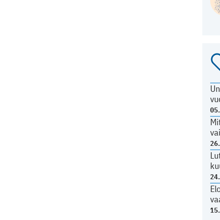
Un
vu
05
Mi
va
26
Lu
ku
24
El
va
15