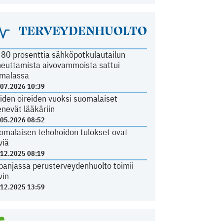
TERVEYDENHUOLTO
i 80 prosenttia sähköpotkulautailun
heuttamista aivovammoista sattui
malassa
.07.2026 10:39
iden oireiden vuoksi suomalaiset
nevät lääkäriin
.05.2026 08:52
omalaisen tehohoidon tulokset ovat
viä
.12.2025 08:19
panjassa perusterveydenhuolto toimii
vin
.12.2025 13:59