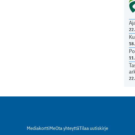
Aj
22
Ku
18
Po
11
Ta
ar
22
Mediakortti
Me
Ota yhteyttä
Tilaa uutiskirje