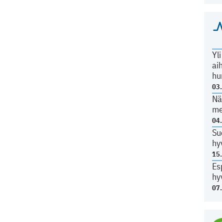
Yl
ai
hu
03
Nä
me
04
Su
hy
15
Es
hy
07