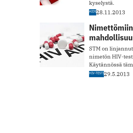
kyselystä.
AIDS
28.11.2013
Nimettömiin 
mahdollisuu
STM on linjannut,
nimetön HIV-test
Käytännössä tämä
HIV-TESTI
29.5.2013