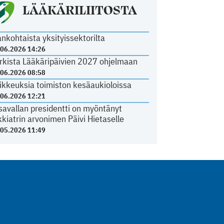
LÄÄKÄRILIITOSTA
ankohtaista yksityissektorilta
.06.2026 14:26
rkista Lääkäripäivien 2027 ohjelmaan
.06.2026 08:58
ikkeuksia toimiston kesäaukioloissa
.06.2026 12:21
savallan presidentti on myöntänyt
kkiatrin arvonimen Päivi Hietaselle
.05.2026 11:49