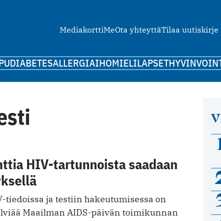
Mediakortti
Me
Ota yhteyttä
Tilaa uutiskirje
PU
DIABETES
ALLERGIA
IHO
MIELI
LAPSET
HYVINVOIN
esti
V
nttia HIV-tartunnoista saadaan
yksellä
-tiedoissa ja testiin hakeutumisessa on
 selviää Maailman AIDS-päivän toimikunnan