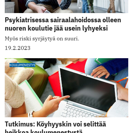
Psykiatrisessa sairaalahoidossa olleen
nuoren koulutie jää usein lyhyeksi
Myös riski syrjäytyä on suuri.
19.2.2023
KOULUMENESTYS
Tutkimus: Köyhyyskin voi selittää
heikkoa koulumenestystä