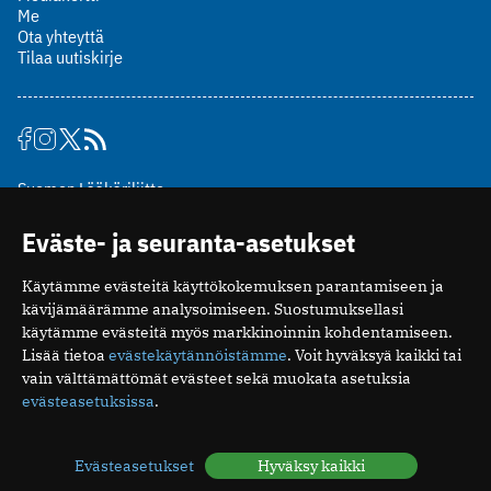
Me
Ota yhteyttä
Tilaa uutiskirje
Suomen Lääkäriliitto
Mäkelänkatu 2, PL 49
Eväste- ja seuranta-asetukset
00510 Helsinki
puh. (09) 393 091
Käytämme evästeitä käyttökokemuksen parantamiseen ja
toimitus@potilaanlaakarilehti.fi
kävijämäärämme analysoimiseen. Suostumuksellasi
käytämme evästeitä myös markkinoinnin kohdentamiseen.
ISSN 2323-9476
Lisää tietoa
evästekäytännöistämme
. Voit hyväksyä kaikki tai
vain välttämättömät evästeet sekä muokata asetuksia
evästeasetuksissa
.
Evästeasetukset
Hyväksy kaikki