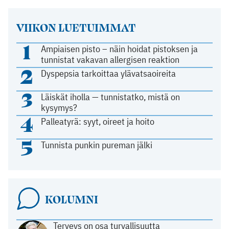
VIIKON LUETUIMMAT
1
Ampiaisen pisto – näin hoidat pistoksen ja
tunnistat vakavan allergisen reaktion
2
Dyspepsia tarkoittaa ylävatsaoireita
3
Läiskät iholla — tunnistatko, mistä on
kysymys?
4
Palleatyrä: syyt, oireet ja hoito
5
Tunnista punkin pureman jälki
KOLUMNI
Terveys on osa turvallisuutta