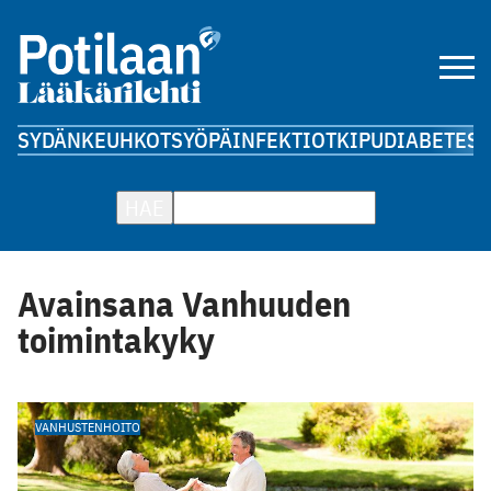
SYDÄN
KEUHKOT
SYÖPÄ
INFEKTIOT
KIPU
DIABETES
A
HAE
Avainsana Vanhuuden
toimintakyky
VANHUSTENHOITO