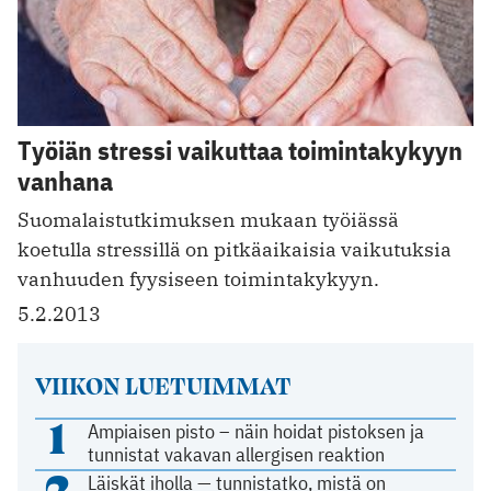
Työiän stressi vaikuttaa toimintakykyyn
vanhana
Suomalaistutkimuksen mukaan työiässä
koetulla stressillä on pitkäaikaisia vaikutuksia
vanhuuden fyysiseen toimintakykyyn.
5.2.2013
VIIKON LUETUIMMAT
1
Ampiaisen pisto – näin hoidat pistoksen ja
tunnistat vakavan allergisen reaktion
2
Läiskät iholla — tunnistatko, mistä on