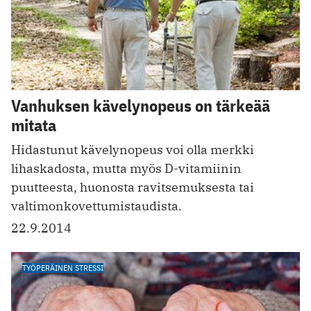
Vanhuksen kävelynopeus on tärkeää
mitata
Hidastunut kävelynopeus voi olla merkki
lihaskadosta, mutta myös ­D-vitamiinin
puutteesta, huonosta ravitsemuksesta tai
valtimonkovettumistaudista.
22.9.2014
TYÖPERÄINEN STRESSI