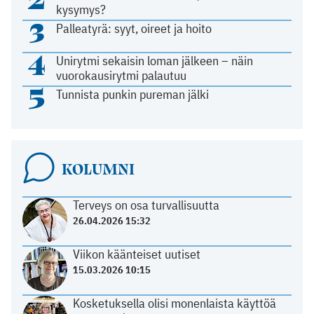
kysymys?
3
Palleatyrä: syyt, oireet ja hoito
4
Unirytmi sekaisin loman jälkeen – näin
vuorokausirytmi palautuu
5
Tunnista punkin pureman jälki
KOLUMNI
Terveys on osa turvallisuutta
26.04.2026 15:32
Viikon käänteiset uutiset
15.03.2026 10:15
Kosketuksella olisi monenlaista käyttöä