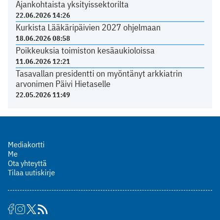
Ajankohtaista yksityissektorilta
22.06.2026 14:26
Kurkista Lääkäripäivien 2027 ohjelmaan
18.06.2026 08:58
Poikkeuksia toimiston kesäaukioloissa
11.06.2026 12:21
Tasavallan presidentti on myöntänyt arkkiatrin
arvonimen Päivi Hietaselle
22.05.2026 11:49
Mediakortti
Me
Ota yhteyttä
Tilaa uutiskirje