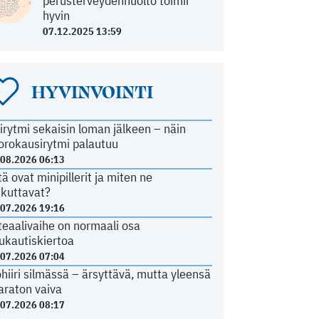
perusterveydenhuolto toimii
hyvin
07.12.2025 13:59
HYVINVOINTI
irytmi sekaisin loman jälkeen – näin
orokausirytmi palautuu
.08.2026 06:13
tä ovat minipillerit ja miten ne
ikuttavat?
.07.2026 19:16
teaalivaihe on normaali osa
ukautiskiertoa
.07.2026 07:04
ohiiri silmässä – ärsyttävä, mutta yleensä
araton vaiva
.07.2026 08:17