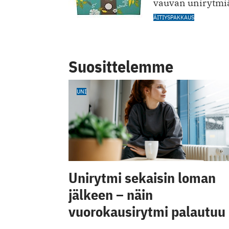
vauvan unirytmiä 
ÄITIYSPAKKAUS
Suosittelemme
UNI
Unirytmi sekaisin loman
jälkeen – näin
vuorokausirytmi palautuu