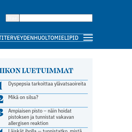
Hae
TI
TERVEYDENHUOLTO
MIELIPIDE
IIKON LUETUIMMAT
1
Dyspepsia tarkoittaa ylävatsaoireita
2
Mikä on silsa?
3
Ampiaisen pisto – näin hoidat
pistoksen ja tunnistat vakavan
allergisen reaktion
Läiskät iholla — tunnistatko, mistä