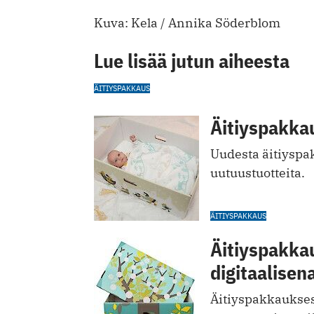
Kuva: Kela / Annika Söderblom
Lue lisää jutun aiheesta
ÄITIYSPAKKAUS
Äitiyspakka
Uudesta äitiyspa
uutuustuotteita.
ÄITIYSPAKKAUS
Äitiyspakka
digitaalisen
Äitiyspakkauksest