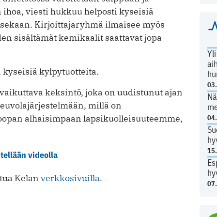
ihoa, viesti hukkuu helposti kyseisiä
sekaan. Kirjoittajaryhmä ilmaisee myös
iden sisältämät kemikaalit saattavat jopa
Yl
ai
 kyseisiä kylpytuotteita.
hu
03
vaikuttava keksintö, joka on uudistunut ajan
Nä
neuvolajärjestelmään, millä on
me
uroopan alhaisimpaan lapsikuolleisuuteemme,
04
Su
hy
15
itellään videolla
Es
hy
stua Kelan
verkkosivuilla
.
07