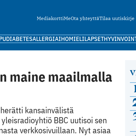
Mediakortti
Me
Ota yhteyttä
Tilaa uutiskirje
PU
DIABETES
ALLERGIA
IHO
MIELI
LAPSET
HYVINVOIN
V
n maine maailmalla
erätti kansainvälistä
 yleisradioyhtiö BBC uutisoi sen
asta verkkosivuillaan. Nyt asiaa