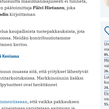
tuisuutta maailmanlaajuisesti ei tunneta,
en päätoimittaja
Päivi Hietanen
, joka
adin
kirjoittaman
elua kaupallisista tuotepakkauksista, jota
loissa. Meidän kontribuutiotamme
Un
etanen kertoo.
vu
05
tä Keniassa
Mi
va
uun muassa sitä, että yritykset lähestyvät
26
Lu
ntitarkoituksissa. Markkinoinnin lisäksi
ku
pytuotteet ovat herättäneet
24
El
va
mmentissaan
, että vaikka pakkauksen
15
 aineistossa varoitetaan saippuan ja