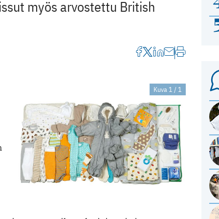
issut myös arvostettu British
Kuva 1 / 1
n