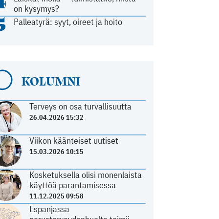
4
on kysymys?
5
Palleatyrä: syyt, oireet ja hoito
KOLUMNI
Terveys on osa turvallisuutta
26.04.2026 15:32
Viikon käänteiset uutiset
15.03.2026 10:15
Kosketuksella olisi monenlaista
käyttöä parantamisessa
11.12.2025 09:58
Espanjassa