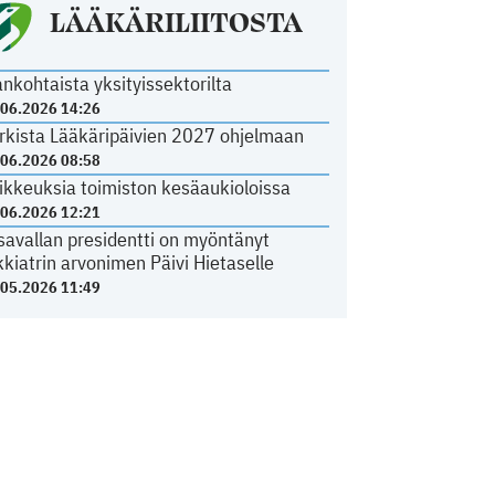
LÄÄKÄRILIITOSTA
ankohtaista yksityissektorilta
.06.2026 14:26
rkista Lääkäripäivien 2027 ohjelmaan
.06.2026 08:58
ikkeuksia toimiston kesäaukioloissa
.06.2026 12:21
savallan presidentti on myöntänyt
kkiatrin arvonimen Päivi Hietaselle
.05.2026 11:49