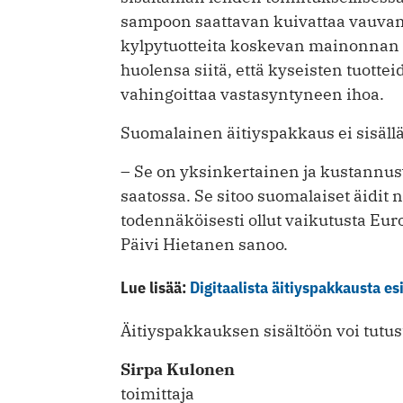
sampoon saattavan kuivattaa vauvan 
kylpytuotteita koskevan mainonnan 
huolensa siitä, että kyseisten tuotte
vahingoittaa vastasyntyneen ihoa.
Suomalainen äitiyspakkaus ei sisällä
– Se on yksinkertainen ja kustannus
saatossa. Se sitoo suomalaiset äidit 
todennäköisesti ollut vaikutusta E
Päivi Hietanen sanoo.
Lue lisää:
Digitaalista äitiyspakkausta es
Äitiyspakkauksen sisältöön voi tutu
Sirpa Kulonen
toimittaja