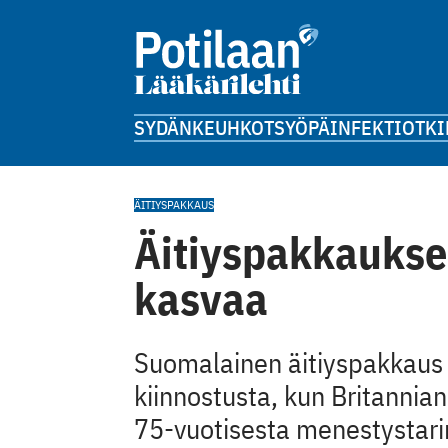
SYDÄN
KEUHKOT
SYÖPÄ
INFEKTIOT
KI
ÄITIYSPAKKAUS
Äitiyspakkaukse
kasvaa
Suomalainen äitiyspakkaus h
kiinnostusta, kun Britannian
75-vuotisesta menestystarin