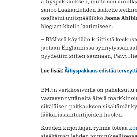
äitiyspakkauksen, mutta sen ainutlaa
sanoo Lääkärilehden lääketieteellin
osallistui uutispäällikkö
Jaana Ahlbl
blogiartikkelin
laatimiseen.
– BMJ:ssä käydään kriittistä keskust
jaetaan Englannissa synnytyssairaa
pyydettiin siihen saumaan, Päivi Hi
Lue lisää:
Äitiys­pakkaus edistää terveyt
BMJ:n verkkosivuilla on paheksuttu m
vastasynnyttäneitä äitejä markkinoi
sikäläisen pakkauksen sisältämät kyl
lääkäriasiantuntijoiden huolen.
Kuuden kirjoittajan ryhmä toteaa
ko
sisältämän lehden toimituksellisessa