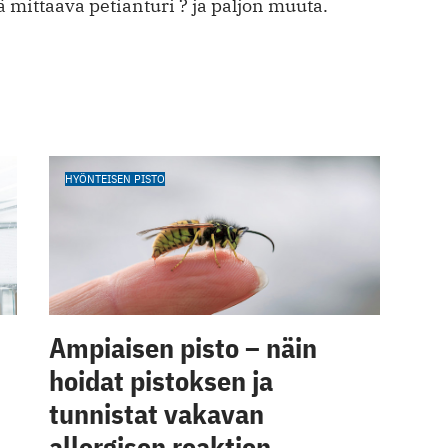
mittaava petianturi ? ja paljon muuta.
HYÖNTEISEN PISTO
Ampiaisen pisto – näin
hoidat pistoksen ja
tunnistat vakavan
allergisen reaktion