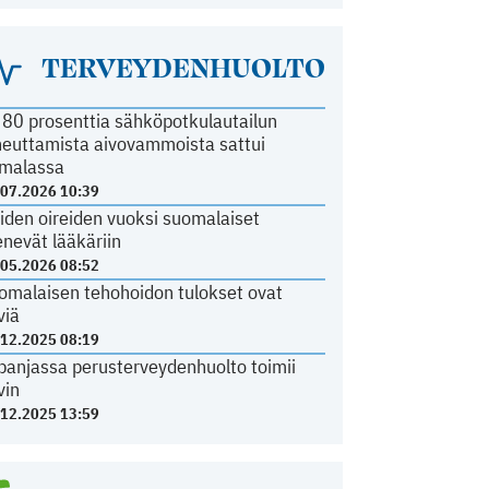
TERVEYDENHUOLTO
i 80 prosenttia sähköpotkulautailun
heuttamista aivovammoista sattui
malassa
.07.2026 10:39
iden oireiden vuoksi suomalaiset
nevät lääkäriin
.05.2026 08:52
omalaisen tehohoidon tulokset ovat
viä
.12.2025 08:19
panjassa perusterveydenhuolto toimii
vin
.12.2025 13:59