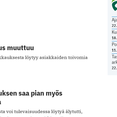
Aj
22
Ku
18
Po
us muuttuu
11
Ta
kkauksesta löytyy asiakkaiden toivomia
ar
22
uksen saa pian myös
a
a voi tulevaisuudessa löytyä älytutti,