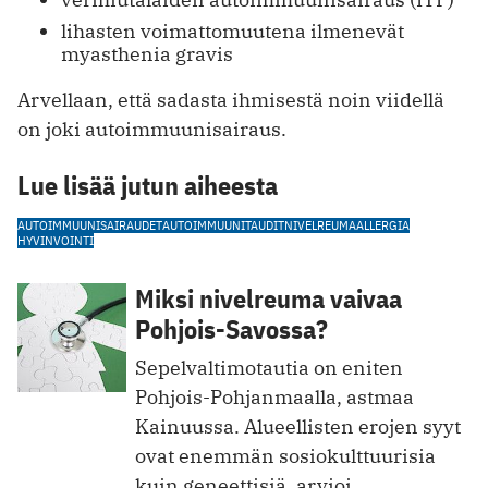
lihasten voimattomuutena ilmenevät
myasthenia gravis
Arvellaan, että sadasta ihmisestä noin viidellä
on joki autoimmuunisairaus.
Lue lisää jutun aiheesta
AUTOIMMUUNISAIRAUDET
AUTOIMMUUNITAUDIT
NIVELREUMA
ALLERGIA
HYVINVOINTI
Miksi nivelreuma vaivaa
Pohjois-Savossa?
Sepelvaltimotautia on eniten
Pohjois-Pohjanmaalla, astmaa
Kainuussa. Alueellisten erojen syyt
ovat enemmän sosiokulttuurisia
kuin geneettisiä, arvioi