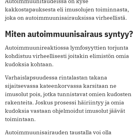
Autoimmuunitaudeissa on kyse
kakkostapauksesta eli imusolujen toiminnasta,
joka on autoimmuunisairauksissa virheellistä.
Miten autoimmuunisairaus syntyy?
Autoimmuunireaktiossa lymfosyyttien torjunta
kohdistuu virheellisesti joitakin elimistön omia
kudoksia kohtaan.
Varhaislapsuudessa rintalastan takana
sijaitsevassa kateenkorvassa karsitaan ne
imusolut pois, jotka tunnistavat omien kudosten
rakenteita. Joskus prosessi häiriintyy ja omia
kudoksia vastaan ohjelmoidut imusolut jäävät
toimintaan.
Autoimmuunisairauden taustalla voi olla