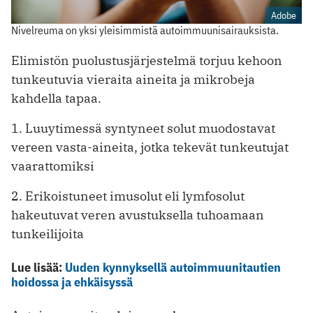
Adobe
Nivelreuma on yksi yleisimmistä autoimmuunisairauksista.
Elimistön puolustusjärjestelmä torjuu kehoon
tunkeutuvia vieraita aineita ja mikrobeja
kahdella tapaa.
1. Luuytimessä syntyneet solut muodostavat
vereen vasta-aineita, jotka tekevät tunkeutujat
vaarattomiksi
2. Erikoistuneet imusolut eli lymfosolut
hakeutuvat veren avustuksella tuhoamaan
tunkeilijoita
Lue lisää:
Uuden kynnyksellä autoimmuunitautien
hoidossa ja ehkäisyssä