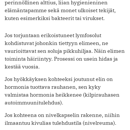
perinnöllinen alttius, liian hygienieninen
elämäntapamme sekä monet ulkoiset tekijät,
kuten esimerkiksi bakteerit tai virukset.
Jos torjuntaan erikoistuneet lymfosolut
kohdistuvat johonkin tiettyyn elimeen, ne
vaurioittavat sen soluja pikkuhiljaa. Näin elimen
toiminta häiriintyy. Prosessi on usein hidas ja
kestää vuosia.
Jos hyökkäyksen kohteeksi joutunut elin on
hormonia tuottava rauhanen, sen kyky
valmistaa hormonia heikkenee (kilpirauhasen
autoimmuunitulehdus).
Jos kohteena on nivelkapselin rakenne, niihin
ilmaantuu kivulias tulehdustila (nivelreuma).