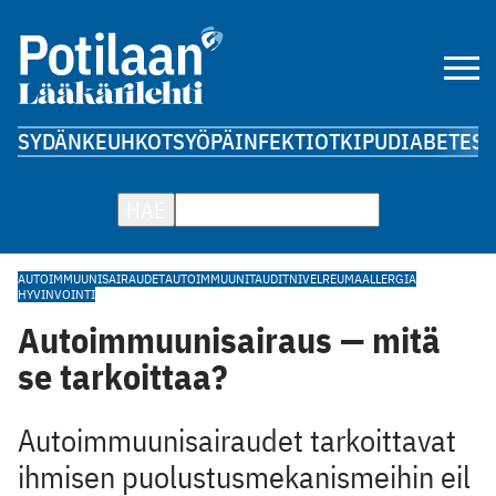
SYDÄN
KEUHKOT
SYÖPÄ
INFEKTIOT
KIPU
DIABETES
A
HAE
AUTOIMMUUNISAIRAUDET
AUTOIMMUUNITAUDIT
NIVELREUMA
ALLERGIA
HYVINVOINTI
Autoimmuunisairaus — mitä
se tarkoittaa?
Autoimmuunisairaudet tarkoittavat
ihmisen puolustusmekanismeihin eil