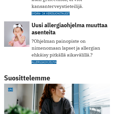
kansanterveystieteilijä.
SYDÄN- JA VERISUONITAUDIT
Uusi allergiaohjelma muuttaa
asenteita
?Ohjelman painopiste on
nimenomaan lapset ja allergian
ehkäisy pitkällä aikavälillä.?
ALLERGIAOHJELMA
Suosittelemme
UNI