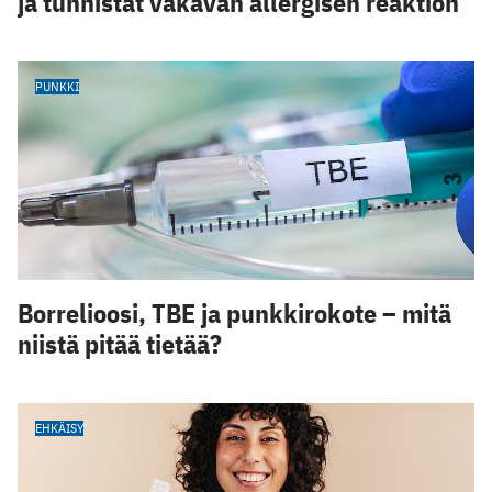
ja tunnistat vakavan allergisen reaktion
PUNKKI
Borrelioosi, TBE ja punkkirokote – mitä
niistä pitää tietää?
EHKÄISY