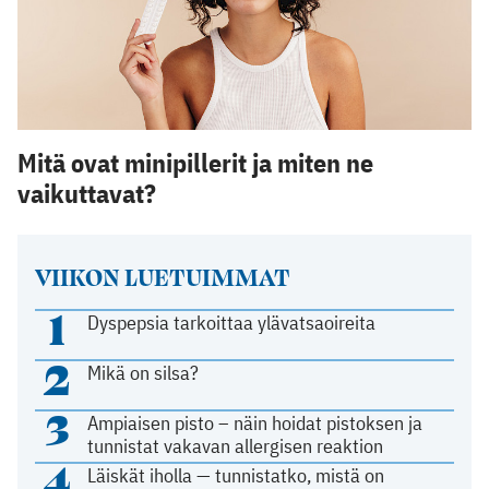
Mitä ovat minipillerit ja miten ne
vaikuttavat?
VIIKON LUETUIMMAT
1
Dyspepsia tarkoittaa ylävatsaoireita
2
Mikä on silsa?
3
Ampiaisen pisto – näin hoidat pistoksen ja
tunnistat vakavan allergisen reaktion
4
Läiskät iholla — tunnistatko, mistä on