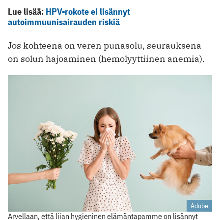
Lue lisää:
HPV-rokote ei lisännyt
autoimmuunisairauden riskiä
Jos kohteena on veren punasolu, seurauksena
on solun hajoaminen (hemolyyttiinen anemia).
Adobe
Arvellaan, että liian hygieninen elämäntapamme on lisännyt