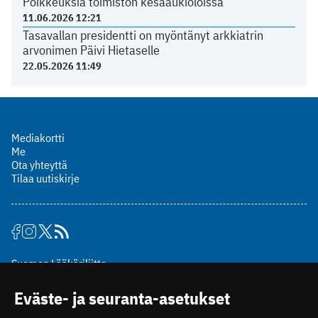
Poikkeuksia toimiston kesäaukioloissa
11.06.2026 12:21
Tasavallan presidentti on myöntänyt arkkiatrin
arvonimen Päivi Hietaselle
22.05.2026 11:49
Mediakortti
Me
Ota yhteyttä
Tilaa uutiskirje
Suomen Lääkäriliitto
Mäkelänkatu 2, PL 49
Eväste- ja seuranta-asetukset
00510 Helsinki
puh. (09) 393 091