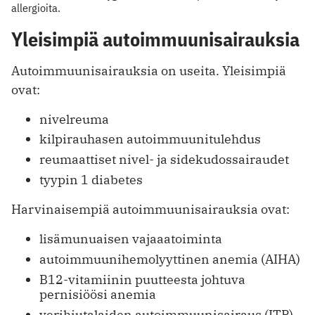
allergioita.
Yleisimpiä autoimmuunisairauksia
Autoimmuunisairauksia on useita. Yleisimpiä
ovat:
nivelreuma
kilpirauhasen autoimmuunitulehdus
reumaattiset nivel- ja sidekudossairaudet
tyypin 1 diabetes
Harvinaisempiä autoimmuunisairauksia ovat:
lisämunuaisen vajaaatoiminta
autoimmuunihemolyyttinen anemia (AIHA)
B12-vitamiinin puutteesta johtuva
pernisiöösi anemia
verihiutalaiden autoimmuunisairaus (ITP)