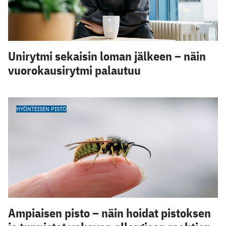
Unirytmi sekaisin loman jälkeen – näin
vuorokausirytmi palautuu
HYÖNTEISEN PISTO
Ampiaisen pisto – näin hoidat pistoksen