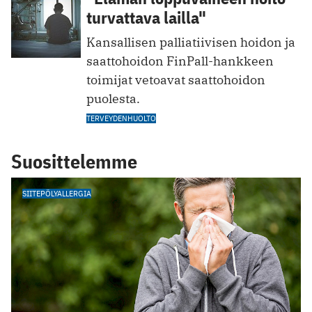
turvattava lailla"
Kansallisen palliatiivisen hoidon ja
saattohoidon FinPall-hankkeen
toimijat vetoavat saattohoidon
puolesta.
TERVEYDENHUOLTO
Suosittelemme
SIITEPÖLYALLERGIA