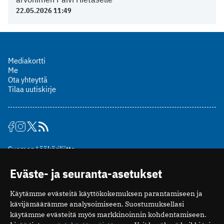
22.05.2026 11:49
Mediakortti
Me
Ota yhteyttä
Tilaa uutiskirje
Suomen Lääkäriliitto
Mäkelänkatu 2, PL 49
Eväste- ja seuranta-asetukset
00510 Helsinki
puh. (09) 393 091
Käytämme evästeitä käyttökokemuksen parantamiseen ja
toimitus@potilaanlaakarilehti.fi
kävijämäärämme analysoimiseen. Suostumuksellasi
käytämme evästeitä myös markkinoinnin kohdentamiseen.
ISSN 2323-9476