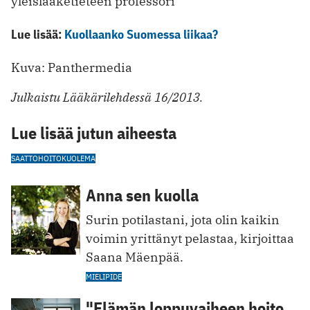
yleislääketieteen professori
Lue lisää:
Kuollaanko Suomessa liikaa?
Kuva: Panthermedia
Julkaistu Lääkärilehdessä 16/2013.
Lue lisää jutun aiheesta
SAATTOHOITO
KUOLEMA
Anna sen kuolla
Surin potilastani, jota olin kaikin
voimin yrittänyt pelastaa, kirjoittaa
Saana Mäenpää.
MIELIPIDE
"Elämän loppuvaiheen hoito