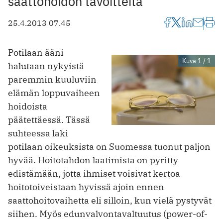
saattohoidon tavoitteita
25.4.2013 07.45
Potilaan ääni
Kuva 1 / 1
halutaan nykyistä
paremmin kuuluviin
elämän loppuvaiheen
hoidoista
päätettäessä. Tässä
suhteessa laki
potilaan oikeuksista on Suomessa tuonut paljon
hyvää. Hoitotahdon laatimista on pyritty
edistämään, jotta ihmiset voisivat kertoa
hoitotoiveistaan hyvissä ajoin ennen
saattohoitovaihetta eli silloin, kun vielä pystyvät
siihen. Myös edunvalvontavaltuutus (power-of-