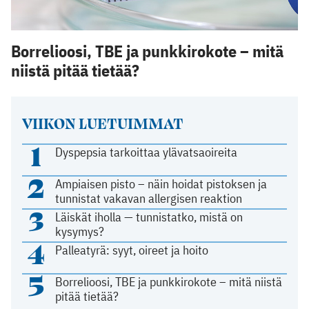
Borrelioosi, TBE ja punkkirokote – mitä
niistä pitää tietää?
VIIKON LUETUIMMAT
1
Dyspepsia tarkoittaa ylävatsaoireita
2
Ampiaisen pisto – näin hoidat pistoksen ja
tunnistat vakavan allergisen reaktion
3
Läiskät iholla — tunnistatko, mistä on
kysymys?
4
Palleatyrä: syyt, oireet ja hoito
5
Borrelioosi, TBE ja punkkirokote – mitä niistä
pitää tietää?