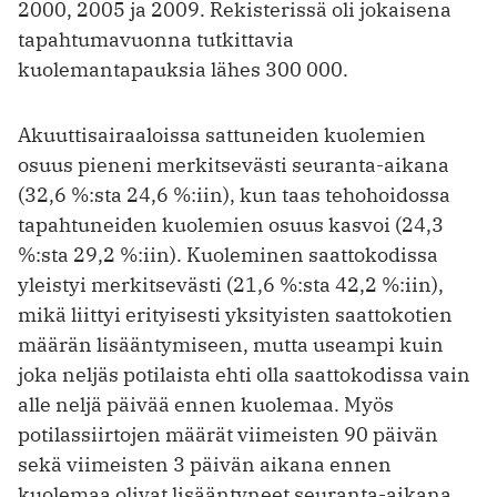
2000, 2005 ja 2009. Rekisterissä oli jokaisena
tapahtumavuonna tutkittavia
kuolemantapauksia lähes 300 000.
Akuuttisairaaloissa sattuneiden kuolemien
osuus pieneni merkitsevästi seuranta-aikana
(32,6 %:sta 24,6 %:iin), kun taas tehohoidossa
tapahtuneiden kuolemien osuus kasvoi (24,3
%:sta 29,2 %:iin). Kuoleminen saattokodissa
yleistyi merkitsevästi (21,6 %:sta 42,2 %:iin),
mikä liittyi erityisesti yksityisten saattokotien
määrän lisääntymiseen, mutta useampi kuin
joka neljäs potilaista ehti olla saattokodissa vain
alle neljä päivää ennen kuolemaa. Myös
potilassiirtojen määrät viimeisten 90 päivän
sekä viimeisten 3 päivän aikana ennen
kuolemaa olivat ­lisääntyneet seuranta-aikana.