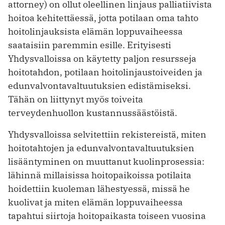
attorney) on ollut oleellinen linjaus palliatiivista
hoitoa kehitettäessä, jotta potilaan oma tahto
hoitolinjauksista elämän loppu­vaiheessa
saataisiin paremmin esille. Erityisesti
Yhdysvalloissa on käytetty paljon resursseja
hoitotahdon, potilaan hoitolinjaustoiveiden ja
edunvalvontavaltuutuksien edistämiseksi.
Tähän on liittynyt myös toiveita
terveydenhuollon kustannussäästöistä.
Yhdysvalloissa selvitettiin rekistereistä, miten
hoitotahtojen ja edunvalvontavaltuutuksien
lisääntyminen on muuttanut kuolinprosessia:
lähinnä millaisissa hoitopaikoissa potilaita
hoidettiin kuoleman lähestyessä, missä he
kuolivat ja miten elämän loppuvaiheessa
tapahtui siirtoja hoitopaikasta toiseen vuosina