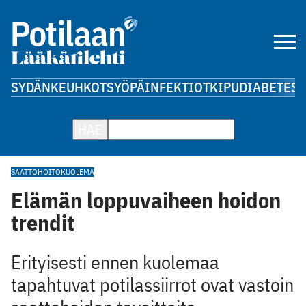
SYDÄN
KEUHKOT
SYÖPÄ
INFEKTIOT
KIPU
DIABETES
A
HAE
SAATTOHOITO
KUOLEMA
Elämän loppuvaiheen hoidon
trendit
Erityisesti ennen kuolemaa
tapahtuvat potilassiirrot ovat vastoin