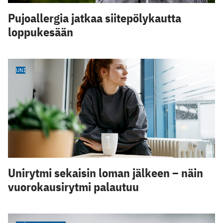
Pujoallergia jatkaa siitepölykautta
loppukesään
UNI
Unirytmi sekaisin loman jälkeen – näin
vuorokausirytmi palautuu