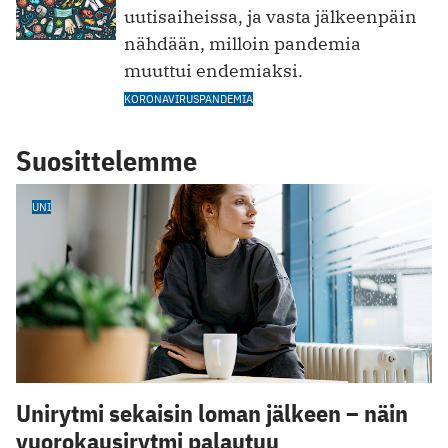
uutisaiheissa, ja vasta jälkeenpäin
nähdään, milloin pandemia
muuttui endemiaksi.
KORONAVIRUSPANDEMIA
Suosittelemme
UNI
Unirytmi sekaisin loman jälkeen – näin
vuorokausirytmi palautuu