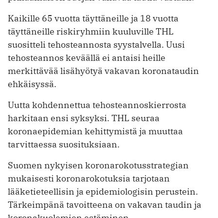
Kaikille 65 vuotta täyttäneille ja 18 vuotta
täyttäneille riskiryhmiin kuuluville THL
suositteli tehosteannosta syystalvella. Uusi
tehosteannos keväällä ei antaisi heille
merkittävää lisähyötyä vakavan koronataudin
ehkäisyssä.
Uutta kohdennettua tehosteannoskierrosta
harkitaan ensi syksyksi. THL seuraa
koronaepidemian kehittymistä ja muuttaa
tarvittaessa suosituksiaan.
Suomen nykyisen koronarokotusstrategian
mukaisesti koronarokotuksia tarjotaan
lääketieteellisin ja epidemiologisin perustein.
Tärkeimpänä tavoitteena on vakavan taudin ja
koronakuolemien estäminen.