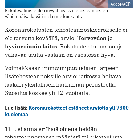
Adobe/AOP
Rokotevalmisteiden myyntiluvissa tehosteannosten
vähimmäisaikaväli on kolme kuukautta.
Koronarokotusten tehosteannoskierrokselle ei
ole tarvetta keväällä, arvioi
Terveyden ja
hyvinvoinnin laitos
. Rokotusten tuoma suoja
vakavaa tautia vastaan on väestössä hyvä.
Voimakkaasti immuunipuutteisten tarpeen
lisätehosteannoksille arvioi jatkossa hoitava
lääkäri yksilöllisen harkinnan perusteella.
Suositus koskee yli 12-vuotiaita.
Lue lisää:
Koronarokotteet estäneet arviolta yli 7300
kuolemaa
THL ei anna erillistä ohjetta heidän
tehosteannostensa määrästä tai aikataulusta.