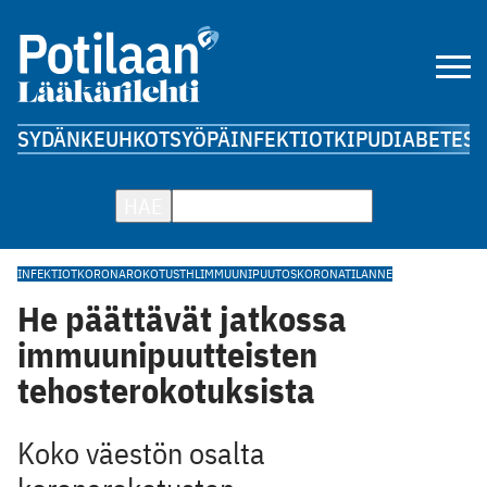
SYDÄN
KEUHKOT
SYÖPÄ
INFEKTIOT
KIPU
DIABETES
A
HAE
INFEKTIOT
KORONAROKOTUS
THL
IMMUUNIPUUTOS
KORONATILANNE
He päättävät jatkossa
immuunipuutteisten
tehosterokotuksista
Koko väestön osalta