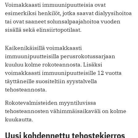
Voimakkaasti immuunipuutteisia ovat
esimerkiksi henkilöt, jotka saavat dialyysihoitoa
tai ovat saaneet solunsalpaajahoitoa vuoden
sisällä sekä elinsiirtopotilaat.
Kaikenikäisillä voimakkaasti
immuunipuutteisilla perusrokotussarjaan
kuuluu kolme rokoteannosta. Lisäksi
voimakkaasti immuunipuutteisille 12 vuotta
täyttäneille suositeltiin syystalvella
tehosteannosta.
Rokotevalmisteiden myyntiluvissa
tehosteannosten vähimmäisaikaväli on kolme
kuukautta.
Uusi kohdennettu tehostekierros