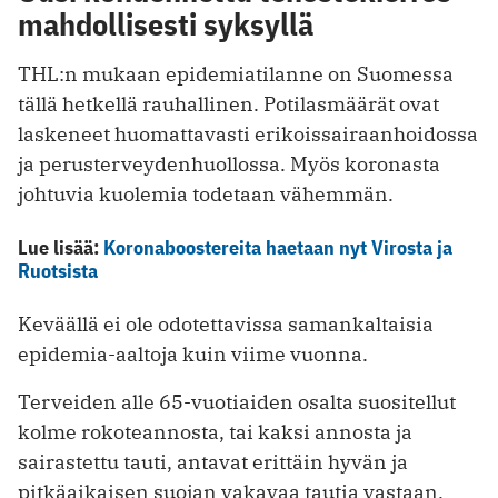
mahdollisesti syksyllä
THL:n mukaan epidemiatilanne on Suomessa
tällä hetkellä rauhallinen. Potilasmäärät ovat
laskeneet huomattavasti erikoissairaanhoidossa
ja perusterveydenhuollossa. Myös koronasta
johtuvia kuolemia todetaan vähemmän.
Lue lisää:
Koronaboostereita haetaan nyt Virosta ja
Ruotsista
Keväällä ei ole odotettavissa samankaltaisia
epidemia-aaltoja kuin viime vuonna.
Terveiden alle 65-vuotiaiden osalta suositellut
kolme rokoteannosta, tai kaksi annosta ja
sairastettu tauti, antavat erittäin hyvän ja
pitkäaikaisen suojan vakavaa tautia vastaan.