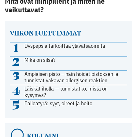
Mitä ovat minipillerit ja miten ne
vaikuttavat?
VIIKON LUETUIMMAT
1
Dyspepsia tarkoittaa ylävatsaoireita
2
Mikä on silsa?
3
Ampiaisen pisto – näin hoidat pistoksen ja
tunnistat vakavan allergisen reaktion
4
Läiskät iholla — tunnistatko, mistä on
kysymys?
5
Palleatyrä: syyt, oireet ja hoito
KOLUMNI