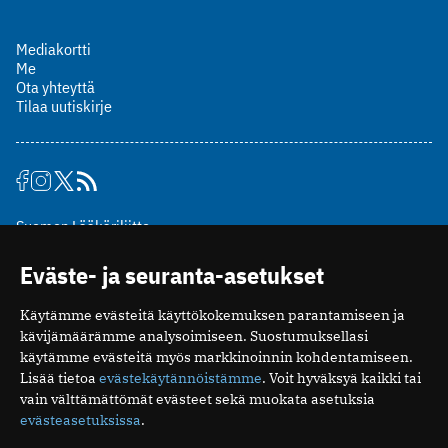
Mediakortti
Me
Ota yhteyttä
Tilaa uutiskirje
Suomen Lääkäriliitto
Mäkelänkatu 2, PL 49
Eväste- ja seuranta-asetukset
00510 Helsinki
puh. (09) 393 091
Käytämme evästeitä käyttökokemuksen parantamiseen ja
toimitus@potilaanlaakarilehti.fi
kävijämäärämme analysoimiseen. Suostumuksellasi
käytämme evästeitä myös markkinoinnin kohdentamiseen.
ISSN 2323-9476
Lisää tietoa
evästekäytännöistämme
. Voit hyväksyä kaikki tai
vain välttämättömät evästeet sekä muokata asetuksia
evästeasetuksissa
.