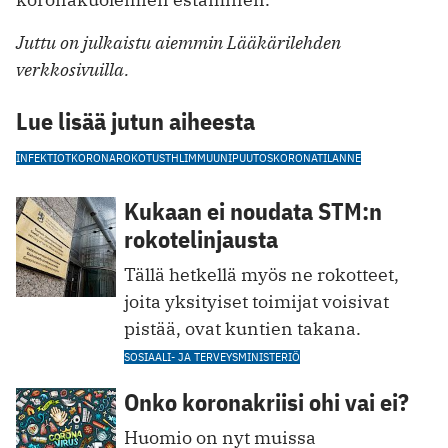
Juttu on julkaistu aiemmin Lääkärilehden
verkkosivuilla.
Lue lisää jutun aiheesta
INFEKTIOT
KORONAROKOTUS
THL
IMMUUNIPUUTOS
KORONATILANNE
Kukaan ei noudata STM:n
rokotelinjausta
Tällä hetkellä myös ne rokotteet,
joita yksityiset toimijat voisivat
pistää, ovat kuntien takana.
SOSIAALI- JA TERVEYSMINISTERIÖ
Onko koronakriisi ohi vai ei?
Huomio on nyt muissa