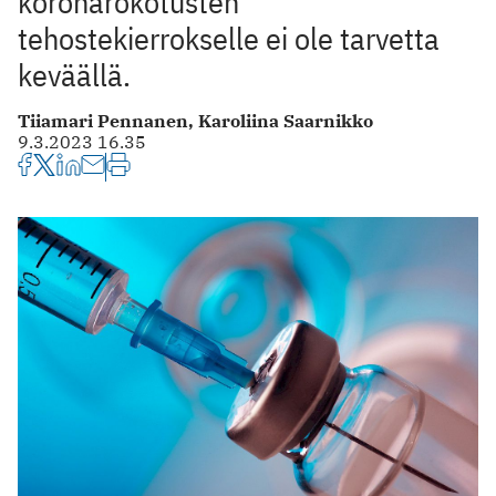
koronarokotusten
tehostekierrokselle ei ole tarvetta
keväällä.
Tiiamari Pennanen,
Karoliina Saarnikko
9.3.2023 16.35