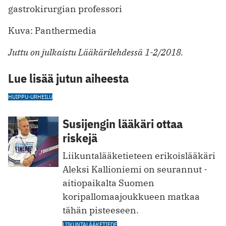
gastrokirurgian professori
Kuva: Panthermedia
Juttu on julkaistu Lääkärilehdessä 1-2/2018.
Lue lisää jutun aiheesta
HUIPPU-URHEILU
Susijengin lääkäri ottaa
riskejä
Liikuntalääketieteen erikoislääkäri
Aleksi Kallioniemi on seurannut ­
aitiopaikalta Suomen
koripallomaajoukkueen matkaa
tähän pisteeseen.
LIIKUNTALÄÄKETIEDE