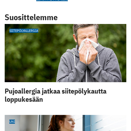
Suosittelemme
SIITEPÖLYALLERGIA
Pujoallergia jatkaa siitepölykautta
loppukesään
UNI