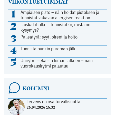
VIIKON LUETUIMMAT
1
Ampiaisen pisto – näin hoidat pistoksen ja
tunnistat vakavan allergisen reaktion
2
Läiskät iholla — tunnistatko, mistä on
kysymys?
3
Palleatyrä: syyt, oireet ja hoito
4
Tunnista punkin pureman jälki
5
Unirytmi sekaisin loman jälkeen – näin
vuorokausirytmi palautuu
KOLUMNI
Terveys on osa turvallisuutta
26.04.2026 15:32