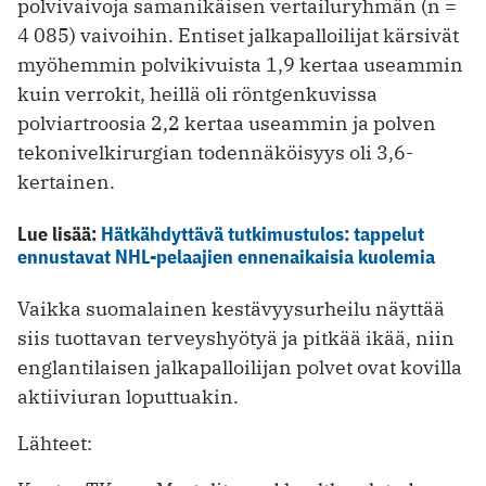
polvivaivoja samanikäisen vertailuryhmän (n =
4 085) vaivoihin. Entiset jalkapalloilijat kärsivät
myöhemmin polvikivuista 1,9 kertaa useammin
kuin verrokit, heillä oli röntgenkuvissa
polviartroosia 2,2 kertaa useammin ja polven
tekonivelkirurgian todennäköisyys oli 3,6-
kertainen.
Lue lisää:
Hätkähdyttävä tutkimustulos: tappelut
ennustavat NHL-pelaajien ennenaikaisia kuolemia
Vaikka suomalainen kestävyysurheilu näyttää
siis tuottavan terveyshyötyä ja pitkää ikää, niin
englantilaisen jalkapalloilijan polvet ovat kovilla
aktiiviuran loputtuakin.
Lähteet: