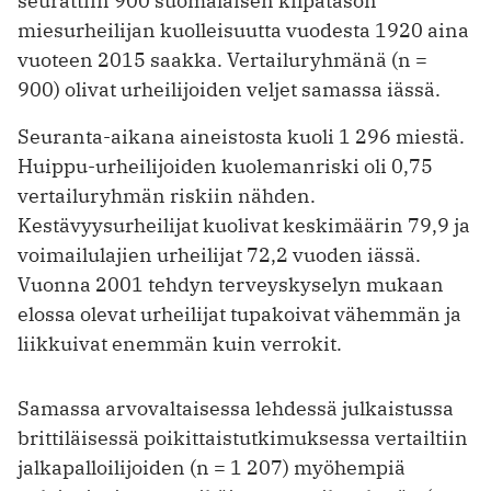
seurattiin 900 suomalaisen kilpatason
miesurheilijan kuolleisuutta vuodesta 1920 aina
vuoteen 2015 saakka. Vertailuryhmänä (n =
900) olivat urheilijoiden veljet samassa iässä.
Seuranta-aikana aineistosta kuoli 1 296 miestä.
Huippu-urheilijoiden kuolemanriski oli 0,75
vertailuryhmän riskiin nähden.
Kestävyysurheilijat kuolivat keskimäärin 79,9 ja
voimailulajien urheilijat 72,2 vuoden iässä.
Vuonna 2001 tehdyn terveyskyselyn mukaan
elossa olevat urheilijat tupakoivat vähemmän ja
liikkuivat enemmän kuin verrokit.
Samassa arvovaltaisessa lehdessä julkaistussa
brittiläisessä poikittaistutkimuksessa vertailtiin
jalkapalloilijoiden (n = 1 207) myöhempiä