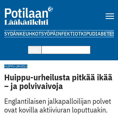
SYDÄN
KEUHKOT
SYÖPÄ
INFEKTIOT
KIPU
DIABETES
A
HAE
HUIPPU-URHEILU
Huippu-urheilusta pitkää ikää
– ja polvivaivoja
Englantilaisen jalkapalloilijan polvet
ovat kovilla aktiiviuran loputtuakin.