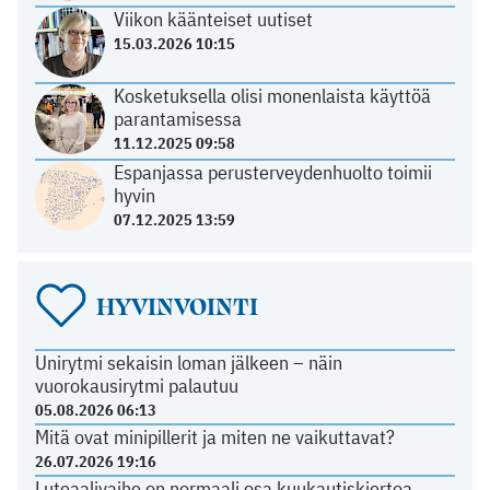
Viikon käänteiset uutiset
15.03.2026 10:15
Kosketuksella olisi monenlaista käyttöä
parantamisessa
11.12.2025 09:58
Espanjassa perusterveydenhuolto toimii
hyvin
07.12.2025 13:59
HYVINVOINTI
Unirytmi sekaisin loman jälkeen – näin
vuorokausirytmi palautuu
05.08.2026 06:13
Mitä ovat minipillerit ja miten ne vaikuttavat?
26.07.2026 19:16
Luteaalivaihe on normaali osa kuukautiskiertoa