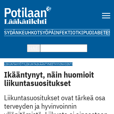
SYDÄN
KEUHKOT
SYÖPÄ
INFEKTIOT
KIPU
DIABETES
A
HAE
LIIKUNTA
HYÖTYLIIKUNTA
IKÄÄNTYNEET
HYVINVOINTI
Ikääntynyt, näin huomioit
liikuntasuositukset
Liikuntasuositukset ovat tärkeä osa
terveyden ja hyvinvoinnin