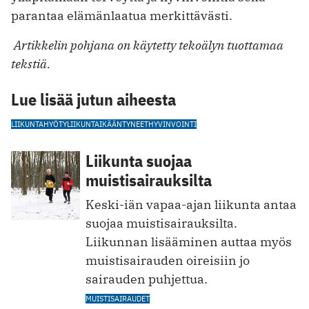
parantaa elämänlaatua merkittävästi.
Artikkelin pohjana on käytetty tekoälyn tuottamaa
tekstiä.
Lue lisää jutun aiheesta
LIIKUNTA
HYÖTYLIIKUNTA
IKÄÄNTYNEET
HYVINVOINTI
Liikunta suojaa
muistisairauksilta
Keski-iän vapaa-ajan liikunta antaa
suojaa muistisairauksilta.
Liikunnan lisääminen auttaa myös
muistisairauden oireisiin jo
sairauden puhjettua.
MUISTISAIRAUDET