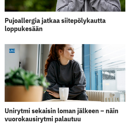
Pujoallergia jatkaa siitepölykautta
loppukesään
UNI
Unirytmi sekaisin loman jälkeen – näin
vuorokausirytmi palautuu