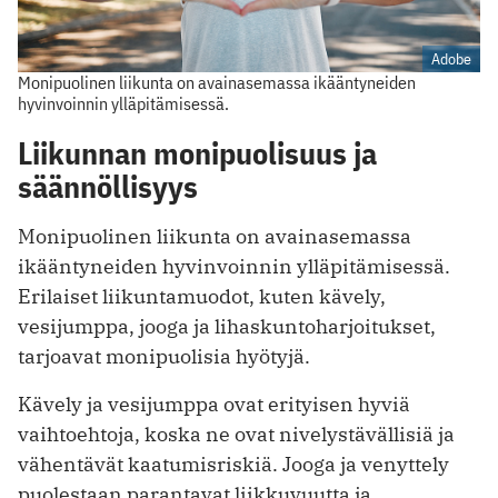
Adobe
Monipuolinen liikunta on avainasemassa ikääntyneiden
hyvinvoinnin ylläpitämisessä.
Liikunnan monipuolisuus ja
säännöllisyys
Monipuolinen liikunta on avainasemassa
ikääntyneiden hyvinvoinnin ylläpitämisessä.
Erilaiset liikuntamuodot, kuten kävely,
vesijumppa, jooga ja lihaskuntoharjoitukset,
tarjoavat monipuolisia hyötyjä.
Kävely ja vesijumppa ovat erityisen hyviä
vaihtoehtoja, koska ne ovat nivelystävällisiä ja
vähentävät kaatumisriskiä. Jooga ja venyttely
puolestaan parantavat liikkuvuutta ja