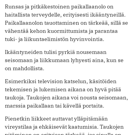
Runsas ja pitkäkestoinen paikallaanolo on
haitallista terveydelle, erityisesti ikääntyneillä.
Paikallaanolon tauottaminen on tärkeää, sillä se
vähentää kehon kuormittumista ja parantaa
tuki- ja liikuntaelimistön hyvinvointia.
Ikääntyneiden tulisi pyrkiä nousemaan
seisomaan ja liikkumaan lyhyesti aina, kun se
on mahdollista.
Esimerkiksi television katselun, käsitöiden
tekemisen ja lukemisen aikana on hyvä pitää
taukoja. Taukojen aikana voi nousta seisomaan,
marssia paikallaan tai kävellä portaita.
Pienetkin liikkeet auttavat ylläpitämään
vireystilaa ja ehkäisevät kaatumisia. Taukojen
pitäminen on erityisen tärkeää, jos sinulla on