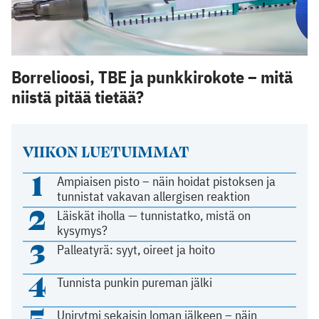
Borrelioosi, TBE ja punkkirokote – mitä
niistä pitää tietää?
VIIKON LUETUIMMAT
1
Ampiaisen pisto – näin hoidat pistoksen ja
tunnistat vakavan allergisen reaktion
2
Läiskät iholla — tunnistatko, mistä on
kysymys?
3
Palleatyrä: syyt, oireet ja hoito
4
Tunnista punkin pureman jälki
5
Unirytmi sekaisin loman jälkeen – näin