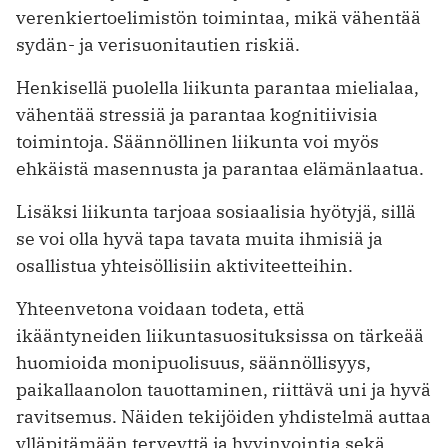
verenkiertoelimistön toimintaa, mikä vähentää
sydän- ja verisuonitautien riskiä.
Henkisellä puolella liikunta parantaa mielialaa,
vähentää stressiä ja parantaa kognitiivisia
toimintoja. Säännöllinen liikunta voi myös
ehkäistä masennusta ja parantaa elämänlaatua.
Lisäksi liikunta tarjoaa sosiaalisia hyötyjä, sillä
se voi olla hyvä tapa tavata muita ihmisiä ja
osallistua yhteisöllisiin aktiviteetteihin.
Yhteenvetona voidaan todeta, että
ikääntyneiden liikuntasuosituksissa on tärkeää
huomioida monipuolisuus, säännöllisyys,
paikallaanolon tauottaminen, riittävä uni ja hyvä
ravitsemus. Näiden tekijöiden yhdistelmä auttaa
ylläpitämään terveyttä ja hyvinvointia sekä