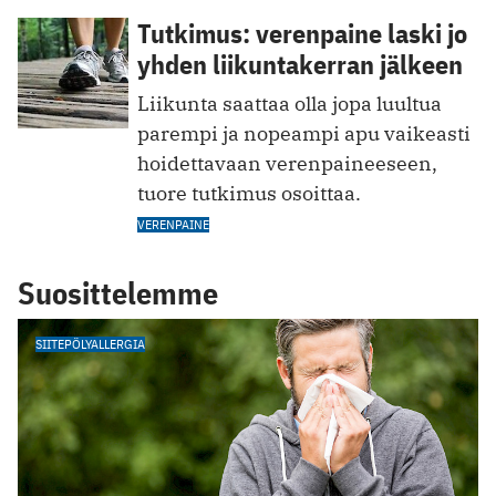
Tutkimus: verenpaine laski jo
yhden liikuntakerran jälkeen
Liikunta saattaa olla jopa luultua
parempi ja nopeampi apu vaikeasti
hoidettavaan verenpaineeseen,
tuore tutkimus osoittaa.
VERENPAINE
Suosittelemme
SIITEPÖLYALLERGIA