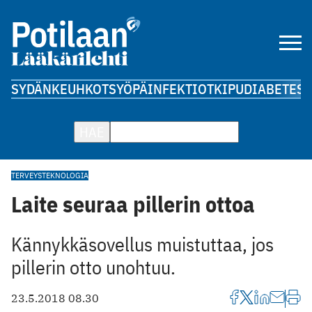
SYDÄN
KEUHKOT
SYÖPÄ
INFEKTIOT
KIPU
DIABETES
A
HAE
TERVEYSTEKNOLOGIA
Laite seuraa pillerin ottoa
Kännykkäsovellus muistuttaa, jos
pillerin otto unohtuu.
23.5.2018 08.30