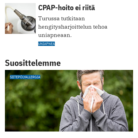
CPAP-hoito ei riitä
Turussa tutkitaan
hengitysharjoittelun tehoa
uniapneaan.
UNIAPNEA
Suosittelemme
SIITEPÖLYALLERGIA