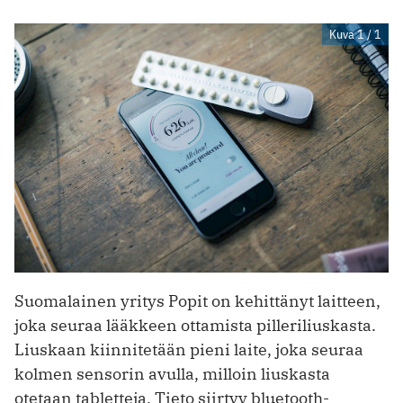
Kuva 1 / 1
Suomalainen yritys Popit on kehittänyt laitteen,
joka seuraa lääkkeen ottamista pilleri­liuskasta.
Liuskaan kiinnitetään pieni laite, joka seuraa
kolmen sensorin avulla, milloin liuskasta
otetaan tabletteja. Tieto siirtyy bluetooth-