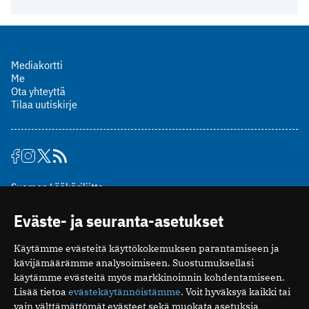
Mediakortti
Me
Ota yhteyttä
Tilaa uutiskirje
Suomen Lääkäriliitto
Mäkelänkatu 2, PL 49
Eväste- ja seuranta-asetukset
00510 Helsinki
puh. (09) 393 091
Käytämme evästeitä käyttökokemuksen parantamiseen ja
toimitus@potilaanlaakarilehti.fi
kävijämäärämme analysoimiseen. Suostumuksellasi
käytämme evästeitä myös markkinoinnin kohdentamiseen.
ISSN 2323-9476
Lisää tietoa
evästekäytännöistämme
. Voit hyväksyä kaikki tai
vain välttämättömät evästeet sekä muokata asetuksia