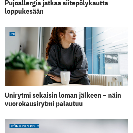
Pujoallergia jatkaa siitepölykautta
loppukesään
UNI
Unirytmi sekaisin loman jälkeen – näin
vuorokausirytmi palautuu
HYÖNTEISEN PISTO