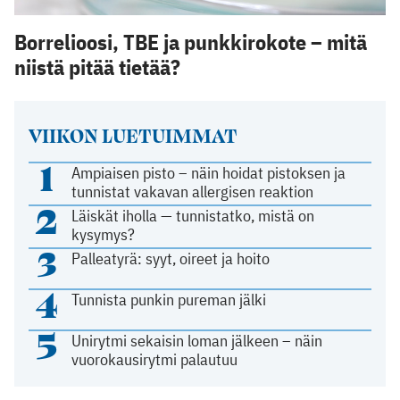
Borrelioosi, TBE ja punkkirokote – mitä
niistä pitää tietää?
VIIKON LUETUIMMAT
1
Ampiaisen pisto – näin hoidat pistoksen ja
tunnistat vakavan allergisen reaktion
2
Läiskät iholla — tunnistatko, mistä on
kysymys?
3
Palleatyrä: syyt, oireet ja hoito
4
Tunnista punkin pureman jälki
5
Unirytmi sekaisin loman jälkeen – näin
vuorokausirytmi palautuu