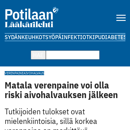
SYDÄN
KEUHKOT
SYÖPÄ
INFEKTIOT
KIPU
DIABETES
A
HAE
VERENPAINE
AIVOHALVAUS
Matala verenpaine voi olla
riski aivohalvauksen jälkeen
Tutkijoiden tulokset ovat
mielenkiintoisia, sillä korkea