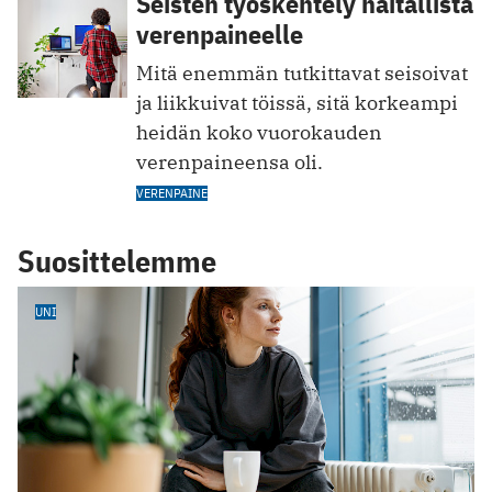
Seisten työskentely haitallista
verenpaineelle
Mitä enemmän tutkittavat seisoivat
ja liikkuivat töissä, sitä korkeampi
heidän koko vuorokauden
verenpaineensa oli.
VERENPAINE
Suosittelemme
UNI