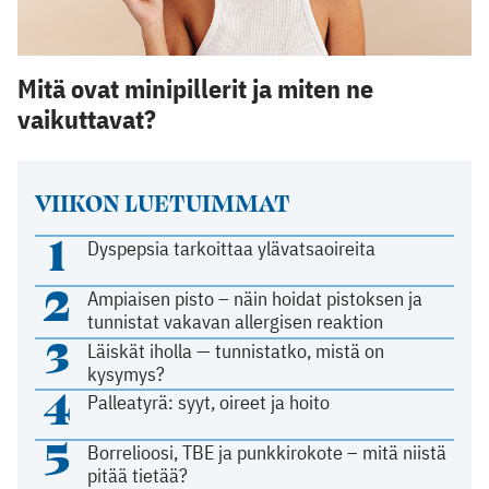
Mitä ovat minipillerit ja miten ne
vaikuttavat?
VIIKON LUETUIMMAT
1
Dyspepsia tarkoittaa ylävatsaoireita
2
Ampiaisen pisto – näin hoidat pistoksen ja
tunnistat vakavan allergisen reaktion
3
Läiskät iholla — tunnistatko, mistä on
kysymys?
4
Palleatyrä: syyt, oireet ja hoito
5
Borrelioosi, TBE ja punkkirokote – mitä niistä
pitää tietää?