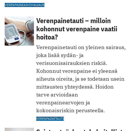
VERENPAINE
AIVOHALVAUS
Verenpainetauti – milloin
kohonnut verenpaine vaatii
hoitoa?
Verenpainetauti on yleinen sairaus,
joka lisää sydän- ja
verisuonisairauksien riskiä.
Kohonnut verenpaine ei yleensä
aiheuta oireita, ja se todetaan usein
mittausten yhteydessä. Hoidon
tarve arvioidaan
verenpainearvojen ja
kokonaisriskin perusteella.
VERENPAINETAUTI