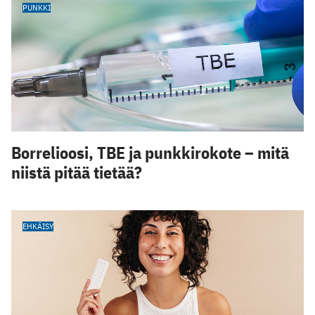
PUNKKI
Borrelioosi, TBE ja punkkirokote – mitä
niistä pitää tietää?
EHKÄISY