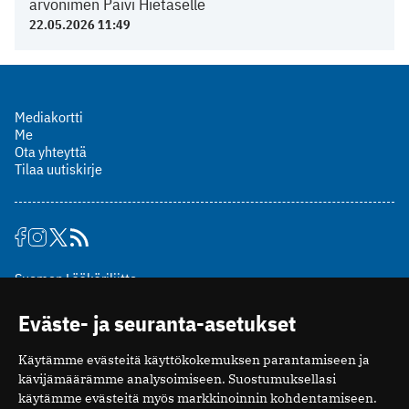
arvonimen Päivi Hietaselle
22.05.2026 11:49
Mediakortti
Me
Ota yhteyttä
Tilaa uutiskirje
Suomen Lääkäriliitto
Mäkelänkatu 2, PL 49
Eväste- ja seuranta-asetukset
00510 Helsinki
puh. (09) 393 091
Käytämme evästeitä käyttökokemuksen parantamiseen ja
toimitus@potilaanlaakarilehti.fi
kävijämäärämme analysoimiseen. Suostumuksellasi
käytämme evästeitä myös markkinoinnin kohdentamiseen.
ISSN 2323-9476