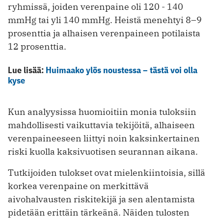
ryhmissä, joiden verenpaine oli 120 - 140
mmHg tai yli 140 mmHg. Heistä menehtyi 8–9
prosenttia ja alhaisen verenpaineen potilaista
12 prosenttia.
Lue lisää:
Huimaako ylös noustessa – tästä voi olla
kyse
Kun analyysissa huomioitiin monia tuloksiin
mahdollisesti vaikuttavia tekijöitä, alhaiseen
verenpaineeseen liittyi noin kaksinkertainen
riski kuolla kaksivuotisen seurannan aikana.
Tutkijoiden tulokset ovat mielenkiintoisia, sillä
korkea verenpaine on merkittävä
aivohalvausten riskitekijä ja sen alentamista
pidetään erittäin tärkeänä. Näiden tulosten