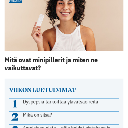
EHKÄISY
Mitä ovat minipillerit ja miten ne
vaikuttavat?
VIIKON LUETUIMMAT
1
Dyspepsia tarkoittaa ylävatsaoireita
2
Mikä on silsa?
Ampiaisen pisto – näin hoidat pistoksen ja