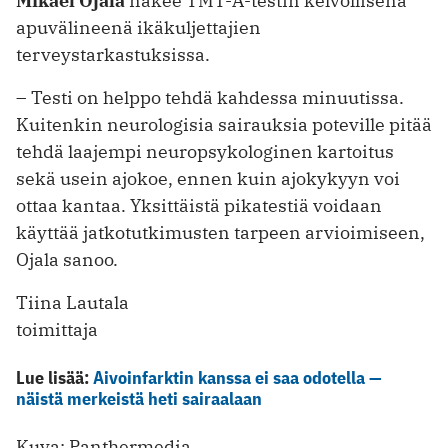
Mikael Ojala
näkee TMT-A-testin kelvollisena
apuvälineenä ikäkuljettajien
terveystarkastuksissa.
– Testi on helppo tehdä kahdessa minuutissa.
Kuitenkin neurologisia sairauksia poteville pitää
tehdä laajempi neuropsykologinen kartoitus
sekä usein ajokoe, ennen kuin ajokykyyn voi
ottaa kantaa. Yksittäistä pikatestiä voidaan
käyttää jatkotutkimusten tarpeen arvioimiseen,
Ojala sanoo.
Tiina Lautala
toimittaja
Lue lisää:
Aivoinfarktin kanssa ei saa odotella —
näistä merkeistä heti sairaalaan
Kuva: Panthermedia