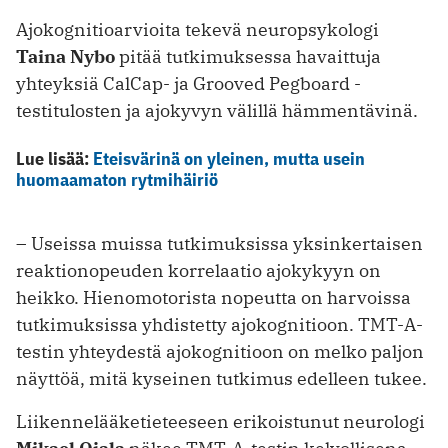
Ajokognitioarvioita tekevä neuropsykologi
Taina Nybo
pitää
tutkimuksessa
havaittuja
yhteyksiä CalCap- ja Grooved Pegboard -
testitulosten ja ajokyvyn välillä hämmentävinä.
Lue lisää:
Eteisvärinä on yleinen, mutta usein
huomaamaton rytmihäiriö
– Useissa muissa tutkimuksissa yksinkertaisen
reaktionopeuden korrelaatio ajokykyyn on
heikko. Hienomotorista nopeutta on harvoissa
tutkimuksissa yhdistetty ajokognitioon. TMT-A-
testin yhteydestä ajokognitioon on melko paljon
näyttöä, mitä kyseinen tutkimus edelleen tukee.
Liikennelääketieteeseen erikoistunut neurologi