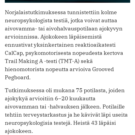
Norjalaistutkimuksessa tunnistettiin kolme
neuropsykologista testiä, jotka voivat auttaa
aivovamma- tai aivohalvauspotilaan ajokyvyn
arvioinnissa. Ajokokeen läpäisemistä
ennustivat yksinkertainen reaktioaikatesti
CalCap, psykomotorisesta nopeudesta kertova
Trail Making A -testi (TMT-A) sekä
hienomotorista nopeutta arvioiva Grooved
Pegboard.
Tutkimuksessa oli mukana 75 potilasta, joiden
ajokykyä arvioitiin 6–20 kuukautta
aivovamman tai -halvauksen jälkeen. Potilaille
tehtiin terveystarkastus ja he kävivät läpi useita
neuropsykologisia testejä. Heistä 43 läpäisi
ajokokeen.