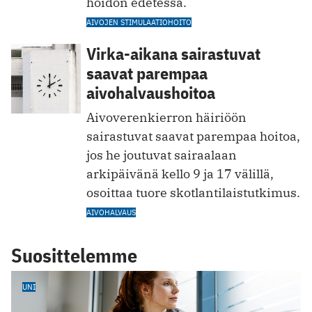
hoidon edetessä.
AIVOJEN STIMULAATIOHOITO
Virka-aikana sairastuvat
saavat parempaa
aivohalvaushoitoa
Aivoverenkierron häiriöön
sairastuvat saavat parempaa hoitoa,
jos he joutuvat sairaalaan
arkipäivänä kello 9 ja 17 välillä,
osoittaa tuore skotlantilaistutkimus.
AIVOHALVAUS
Suosittelemme
UNI