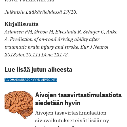
Julkaistu Lääkärilehdessä 19/13.
Kirjallisuutta
Aslaksen PM, Ørboa M, Elvestada R, Schäfer C, Anke
A. Prediction of on-road driving ability after
traumatic brain injury and stroke. Eur J Neurol
2013;doi:10.1111/ene.12172.
Lue lisää jutun aiheesta
AIVOHALVAUS
AJOKYVYN ARVIOINTI
Aivojen tasavirtastimulaatiota
siedetään hyvin
Aivojen tasavirtastimulaation
sivuvaikutukset eivät lisäänny