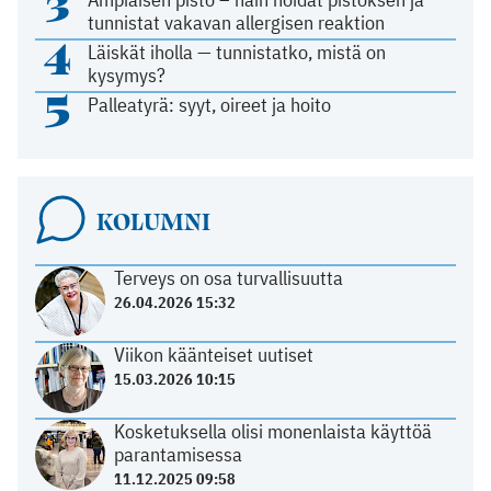
3
tunnistat vakavan allergisen reaktion
4
Läiskät iholla — tunnistatko, mistä on
kysymys?
5
Palleatyrä: syyt, oireet ja hoito
KOLUMNI
Terveys on osa turvallisuutta
26.04.2026 15:32
Viikon käänteiset uutiset
15.03.2026 10:15
Kosketuksella olisi monenlaista käyttöä
parantamisessa
11.12.2025 09:58