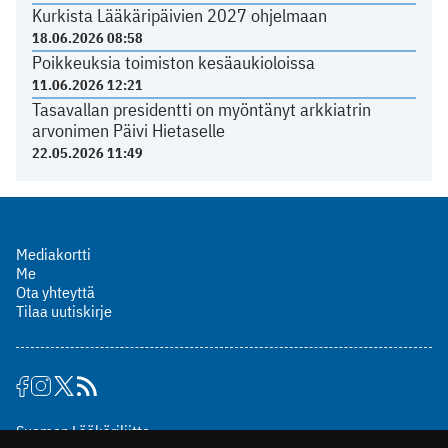
Kurkista Lääkäripäivien 2027 ohjelmaan
18.06.2026 08:58
Poikkeuksia toimiston kesäaukioloissa
11.06.2026 12:21
Tasavallan presidentti on myöntänyt arkkiatrin
arvonimen Päivi Hietaselle
22.05.2026 11:49
Mediakortti
Me
Ota yhteyttä
Tilaa uutiskirje
Suomen Lääkäriliitto