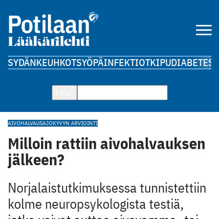
SYDÄN
KEUHKOT
SYÖPÄ
INFEKTIOT
KIPU
DIABETES
A
HAE
AIVOHALVAUS
AJOKYVYN ARVIOINTI
Milloin rattiin aivohalvauksen
jälkeen?
Norjalaistutkimuksessa tunnistettiin
kolme neuropsykologista testiä,