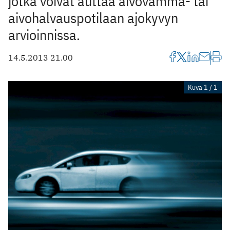
jotka voivat auttaa aivovamma- tai
aivohalvauspotilaan ajokyvyn
arvioinnissa.
14.5.2013 21.00
Kuva 1 / 1