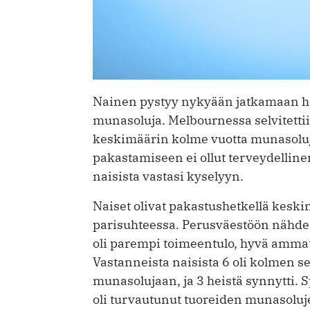
Nainen pystyy nykyään jatkamaan he
munasoluja. Melbournessa selvitettii
keskimäärin kolme vuotta munasolu
pakastamiseen ei ollut ­terveydellinen
naisista vastasi kyselyyn.
Naiset olivat pakastushetkellä keskim
parisuhteessa. Perusväestöön nähden
oli parempi toimeentulo, hyvä ammat
Vastanneista naisista 6 oli kolmen 
munasolujaan, ja 3 heistä synnytti. Sp
oli turvautunut ­tuoreiden munasoluj