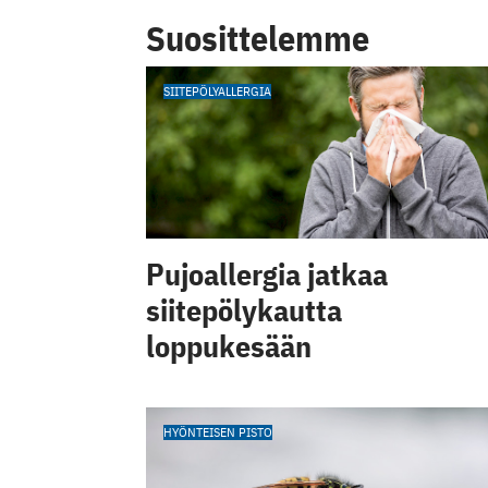
Suosittelemme
SIITEPÖLYALLERGIA
Pujoallergia jatkaa
siitepölykautta
loppukesään
HYÖNTEISEN PISTO