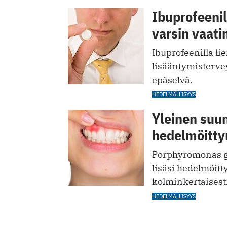
Ibuprofeeni
varsin vaat
Ibuprofeenilla l
lisääntymisterve
epäselvä.
HEDELMÄLLISYYS
Yleinen suun
hedelmöitty
Porphyromonas gi
lisäsi hedelmöitt
kolminkertaisesti
HEDELMÄLLISYYS