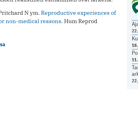
ritchard N ym.
Reproductive experiences of
or non-medical reasons
. Hum Reprod
Aj
22
Ku
ssa
18
Po
11
Ta
ar
22