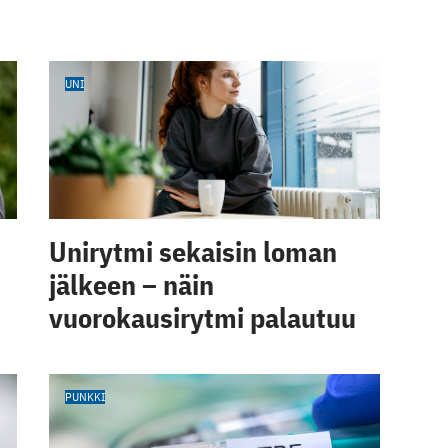
UNI
Unirytmi sekaisin loman
jälkeen – näin
vuorokausirytmi palautuu
PUNKKI