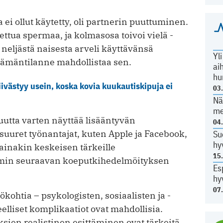
 ei ollut käytetty, oli partnerin puuttuminen.
ettua spermaa, ja kolmasosa toivoi vielä ­
neljästä naisesta arveli käyttävänsä
Yl
lämäntilanne mahdollistaa sen.
ai
hu
ivästyy usein, koska kovia kuukautiskipuja ei
03
Nä
me
utta varten näyttää lisääntyvän
04
uuret työnantajat, kuten Apple ja Facebook,
Su
hy
ainakin keskeisen tärkeille
15
mmin seuraavan koeputkihedelmöityksen
Es
hy
07
ökohtia – psykologisten, sosiaalisten ja ­
eelliset komplikaatiot ovat mahdollisia.
ien realistinen esittäminen ovat tärkeitä.