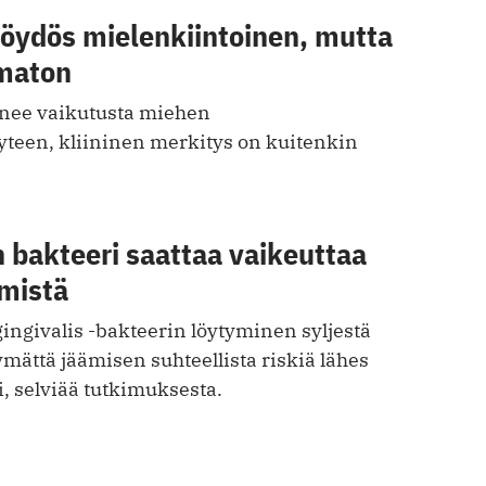
löydös mielenkiintoinen, mutta
imaton
ienee vaikutusta miehen
yteen, kliininen merkitys on kuitenkin
 bakteeri saattaa vaikeuttaa
mistä
ngivalis -bakteerin löytyminen syljestä
ymättä jäämisen suhteellista riskiä lähes
, selviää tutkimuksesta.