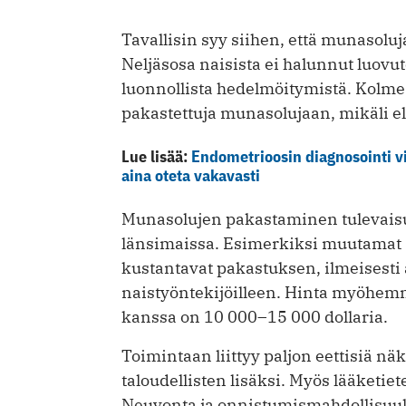
Tavallisin syy siihen, että munasoluja
Neljäsosa naisista ei halunnut luovut
luonnollista hedelmöitymistä. Kolme 
pakastettuja munasolujaan, mikäli e
Lue lisää:
Endometrioosin diagnosointi vi
aina oteta vakavasti
Munasolujen pakastaminen tulevaisu
länsimaissa. Esimerkiksi muutamat s
kustantavat pakastuksen, ilmeisesti 
naistyöntekijöilleen. Hinta ­myöhe
kanssa on 10 000–15 000 dollaria.
Toimintaan liittyy paljon eettisiä näk
taloudellisten lisäksi. Myös lääketiet
Neuvonta ja onnistumismahdollisuuks