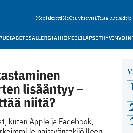
Mediakortti
Me
Ota yhteyttä
Tilaa uutiskirje
PU
DIABETES
ALLERGIA
IHO
MIELI
LAPSET
HYVINVOIN
V
kastaminen
rten lisääntyy –
tää niitä?
t, kuten Apple ja Facebook,
keimmille naistyöntekijöilleen.