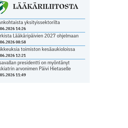
LÄÄKÄRILIITOSTA
ankohtaista yksityissektorilta
.06.2026 14:26
rkista Lääkäripäivien 2027 ohjelmaan
.06.2026 08:58
ikkeuksia toimiston kesäaukioloissa
.06.2026 12:21
savallan presidentti on myöntänyt
kkiatrin arvonimen Päivi Hietaselle
.05.2026 11:49