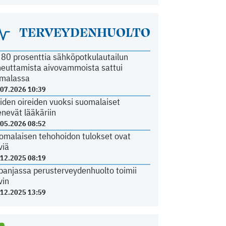
TERVEYDENHUOLTO
i 80 prosenttia sähköpotkulautailun
heuttamista aivovammoista sattui
malassa
.07.2026 10:39
iden oireiden vuoksi suomalaiset
nevät lääkäriin
.05.2026 08:52
omalaisen tehohoidon tulokset ovat
viä
.12.2025 08:19
panjassa perusterveydenhuolto toimii
vin
.12.2025 13:59