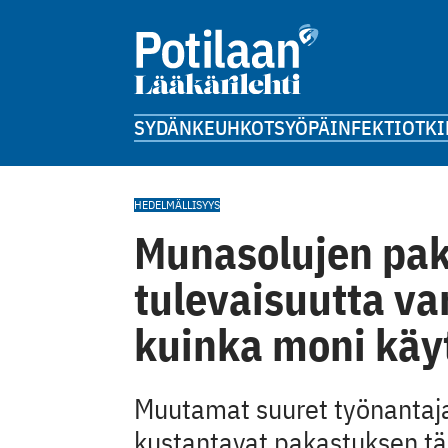
SYDÄN
KEUHKOT
SYÖPÄ
INFEKTIOT
KI
HEDELMÄLLISYYS
Munasolujen pa
tulevaisuutta va
kuinka moni käyt
Muutamat suuret työnantaja
kustantavat pakastuksen tär