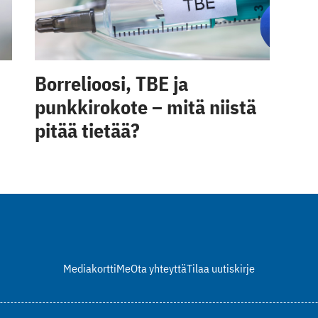
Borrelioosi, TBE ja
punkkirokote – mitä niistä
pitää tietää?
Mediakortti
Me
Ota yhteyttä
Tilaa uutiskirje