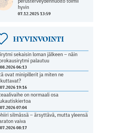
perusterveydenhuolto toimii
hyvin
07.12.2025 13:59
HYVINVOINTI
irytmi sekaisin loman jälkeen – näin
orokausirytmi palautuu
.08.2026 06:13
tä ovat minipillerit ja miten ne
ikuttavat?
.07.2026 19:16
teaalivaihe on normaali osa
ukautiskiertoa
.07.2026 07:04
ohiiri silmässä – ärsyttävä, mutta yleensä
araton vaiva
.07.2026 08:17