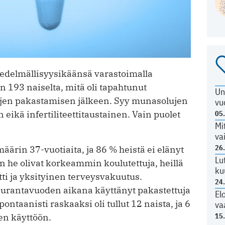
delmällisyysikäänsä varastoimalla
n 193 naiselta, mitä oli tapahtunut
Un
jen pakastamisen jälkeen. Syy munasolujen
vu
 eikä infertiliteettitaustainen. Vain puolet
05
Mi
va
26
äärin 37-vuotiaita, ja 86 % heistä ei elänyt
Lu
 he olivat korkeammin koulutettuja, heillä
ku
ti ja yksityinen terveysvakuutus.
24
seurantavuoden aikana käyttänyt pakastettuja
El
ontaanisti raskaaksi oli tullut 12 naista, ja 6
va
en käyttöön.
15