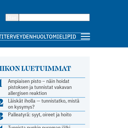
Hae
TI
TERVEYDENHUOLTO
MIELIPIDE
IIKON LUETUIMMAT
1
Ampiaisen pisto – näin hoidat
pistoksen ja tunnistat vakavan
allergisen reaktion
2
Läiskät iholla — tunnistatko, mistä
on kysymys?
3
Palleatyrä: syyt, oireet ja hoito
Tunnista punkin pureman jälki