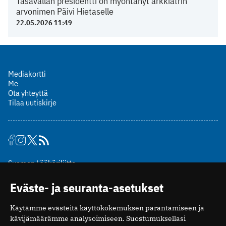
Tasavallan presidentti on myöntänyt arkkiatrin
arvonimen Päivi Hietaselle
22.05.2026 11:49
Mediakortti
Me
Ota yhteyttä
Tilaa uutiskirje
Suomen Lääkäriliitto
Mäkelänkatu 2, PL 49
Eväste- ja seuranta-asetukset
00510 Helsinki
puh. (09) 393 091
Käytämme evästeitä käyttökokemuksen parantamiseen ja
toimitus@potilaanlaakarilehti.fi
kävijämäärämme analysoimiseen. Suostumuksellasi