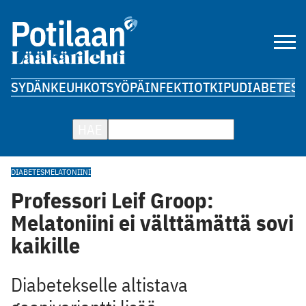
SYDÄN
KEUHKOT
SYÖPÄ
INFEKTIOT
KIPU
DIABETES
A
HAE
DIABETES
MELATONIINI
Professori Leif Groop:
Melatoniini ei välttämättä sovi
kaikille
Diabetekselle altistava