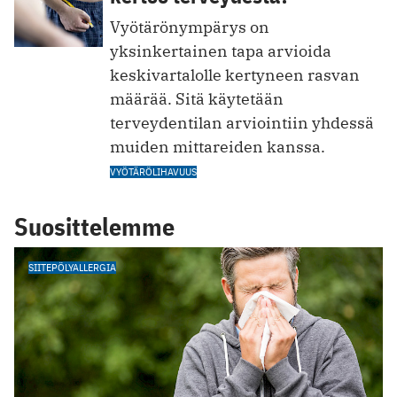
Vyötärönympärys on
yksinkertainen tapa arvioida
keskivartalolle kertyneen rasvan
määrää. Sitä käytetään
terveydentilan arviointiin yhdessä
muiden mittareiden kanssa.
VYÖTÄRÖLIHAVUUS
Suosittelemme
SIITEPÖLYALLERGIA