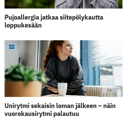
Pujoallergia jatkaa siitepölykautta
loppukesään
UNI
Unirytmi sekaisin loman jälkeen – näin
vuorokausirytmi palautuu