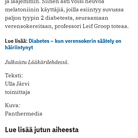
ja laajemmin. Siihen asti voisi neuvoa
melatoniinin käyttäjiä, joilla esiintyy suvussa
paljon tyypin 2 diabetesta, seuraamaan
verensokereitaan, professori Leif Groop toteaa.
Lue lisää:
Diabetes – kun verensokerin säätely on
häiriintynyt
Julkaistu Lääkärilehdessä.
Teksti:
Ulla Järvi
toimittaja
Kuva:
Panthermedia
Lue lisää jutun aiheesta