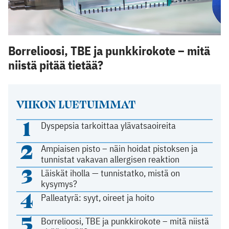
Borrelioosi, TBE ja punkkirokote – mitä
niistä pitää tietää?
VIIKON LUETUIMMAT
1
Dyspepsia tarkoittaa ylävatsaoireita
2
Ampiaisen pisto – näin hoidat pistoksen ja
tunnistat vakavan allergisen reaktion
3
Läiskät iholla — tunnistatko, mistä on
kysymys?
4
Palleatyrä: syyt, oireet ja hoito
5
Borrelioosi, TBE ja punkkirokote – mitä niistä