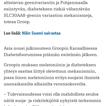
altistavan geenivariantin ja Pohjanmaalla
esiintyvän, diabeteksen riskiä vähentävän
SLC30AA8-geenin variaation mekanismeja,
toteaa Groop.
Lue lisää:
Näin Suomi sairastaa
Asia nousi julkisuuteen Groopin Kansallisessa
Diabetsfoorumissa pitämän esitelmän jälkeen.
Groopin mukaan melatoniinin ja diabeteksen
yhteys saattaa liittyä oletettuun mekanismiin,
jossa öinen melatoniinin eritys suojaisi ihmistä
unenaikaisilta alhaisilta verensokereilta.
– Tulevaisuudessa voisi olla mahdollista seuloa
näitä suoja- ja riskitekijöitä nykyistä tarkemmin