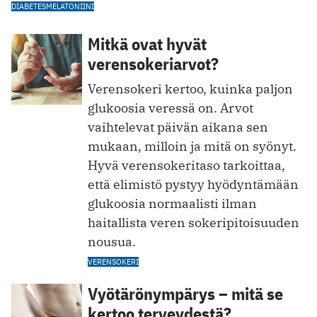
DIABETES
MELATONIINI
Mitkä ovat hyvät
verensokeriarvot?
Verensokeri kertoo, kuinka paljon
glukoosia veressä on. Arvot
vaihtelevat päivän aikana sen
mukaan, milloin ja mitä on syönyt.
Hyvä verensokeritaso tarkoittaa,
että elimistö pystyy hyödyntämään
glukoosia normaalisti ilman
haitallista veren sokeripitoisuuden
nousua.
VERENSOKERI
Vyötärönympärys – mitä se
kertoo terveydestä?