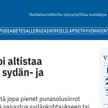
Mediakortti
Me
Ota yhteyttä
Tilaa uutiskirje
PU
DIABETES
ALLERGIA
IHO
MIELI
LAPSET
HYVINVOIN
V
i altistaa
 sydän- ja
ttä jopa pienet punasolusiirrot
iä sairastua sydänkohtaukseen tai