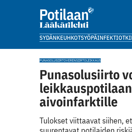
SYDÄN
KEUHKOT
SYÖPÄ
INFEKTIOT
KI
PUNASOLUSIIRTO
VERENSIIRTO
LEIKKAUS
Punasolusiirto vo
leikkauspotilaan
aivoinfarktille
Tulokset viittaavat siihen, e
suurentavat potilaiden risk