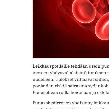
Leikkauspotilaille tehdään usein pu
tuoreen yhdysvaltalaistutkimuksen 
uudelleen. Tulokset viittaavat siihen
potilaiden riskiä sairastua sydänko
Punasolusiirroilla hoidetaan ja este
Punasolusiirrot on yhdistetty leikka