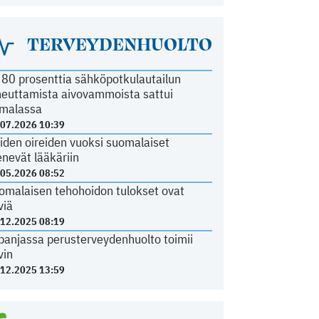
TERVEYDENHUOLTO
i 80 prosenttia sähköpotkulautailun
heuttamista aivovammoista sattui
malassa
.07.2026 10:39
iden oireiden vuoksi suomalaiset
nevät lääkäriin
.05.2026 08:52
omalaisen tehohoidon tulokset ovat
viä
.12.2025 08:19
panjassa perusterveydenhuolto toimii
vin
.12.2025 13:59