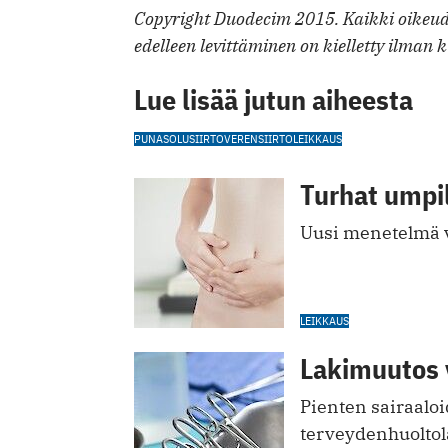
Copyright Duodecim 2015. Kaikki oikeude
edelleen levittäminen on kielletty ilman k
Lue lisää jutun aiheesta
PUNASOLUSIIRTO
VERENSIIRTO
LEIKKAUS
Turhat umpil
Uusi menetelmä v
LEIKKAUS
Lakimuutos 
Pienten sairaalo
terveydenhuoltol