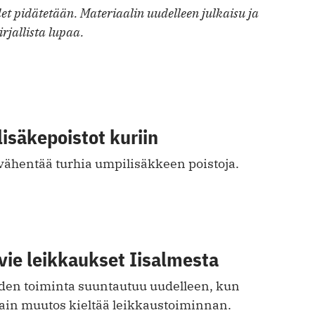
t pidätetään. Materiaalin uudelleen julkaisu ja
irjallista lupaa.
isäkepoistot kuriin
ähentää turhia umpilisäkkeen poistoja.
vie leikkaukset Iisalmesta
iden toiminta suuntautuu uudelleen, kun
ain muutos kieltää ­leikkaustoiminnan.