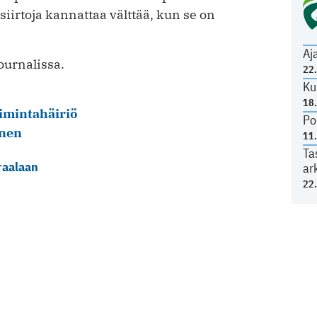
usiirtoja kannattaa välttää, kun se on
Aj
Journalissa.
22
Ku
18
imintahäiriö
Po
inen
11
Ta
iraalaan
ar
22