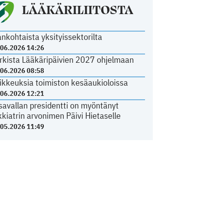
LÄÄKÄRILIITOSTA
ankohtaista yksityissektorilta
.06.2026 14:26
rkista Lääkäripäivien 2027 ohjelmaan
.06.2026 08:58
ikkeuksia toimiston kesäaukioloissa
.06.2026 12:21
savallan presidentti on myöntänyt
kkiatrin arvonimen Päivi Hietaselle
.05.2026 11:49