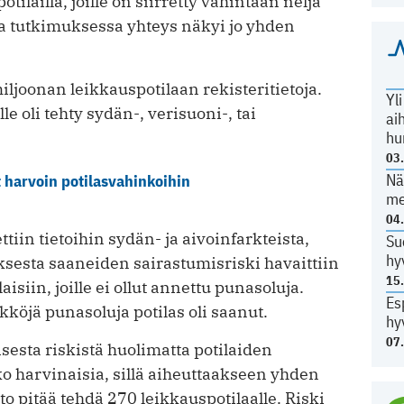
tilailla, joille on siirretty vähintään neljä
sa tutkimuksessa yhteys näkyi jo yhden
iljoonan leikkauspotilaan rekisteritietoja.
Yl
ille oli tehty sydän-, verisuoni-, tai
ai
hu
03
Nä
t harvoin potilasvahinkoihin
me
04
tiin tietoihin sydän- ja aivoinfarkteista,
Su
hy
ksesta saaneiden sairastumisriski havaittiin
15
isiin, joille ei ollut annettu punasoluja.
Es
köjä punasoluja potilas oli saanut.
hy
07
isesta riskistä huolimatta potilaiden
o harvinaisia, sillä aiheuttaakseen yhden
to pitää tehdä 270 leikkauspotilaalle. Riski