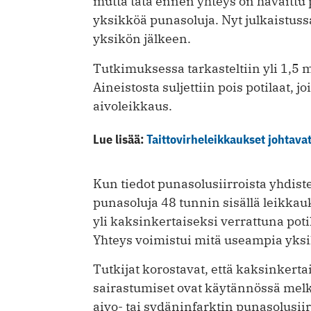
mutta tätä ennen yhteys on havaittu po
yksikköä punasoluja. Nyt julkaistus
yksikön jälkeen.
Tutkimuksessa tarkasteltiin yli 1,5 m
Aineistosta suljettiin pois potilaat, jo
aivoleikkaus.
Lue lisää:
Taittovirheleikkaukset johtava
Kun tiedot punasolusiirroista yhdistet
punasoluja 48 tunnin sisällä leikkau
yli kaksinkertaiseksi verrattuna potila
Yhteys voimistui mitä useampia yksik
Tutkijat korostavat, että kaksinkerta
sairastumiset ovat käytännössä melk
aivo- tai sydäninfarktin punasolusiir