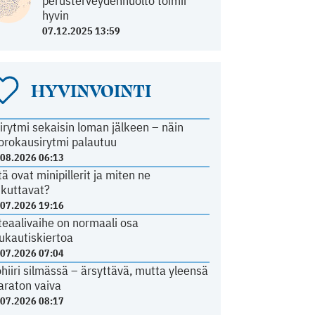
perusterveydenhuolto toimii
hyvin
07.12.2025 13:59
HYVINVOINTI
irytmi sekaisin loman jälkeen – näin
orokausirytmi palautuu
.08.2026 06:13
tä ovat minipillerit ja miten ne
ikuttavat?
.07.2026 19:16
teaalivaihe on normaali osa
ukautiskiertoa
.07.2026 07:04
ohiiri silmässä – ärsyttävä, mutta yleensä
araton vaiva
.07.2026 08:17