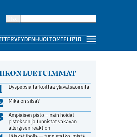
Hae
TI
TERVEYDENHUOLTO
MIELIPIDE
IIKON LUETUIMMAT
1
Dyspepsia tarkoittaa ylävatsaoireita
2
Mikä on silsa?
3
Ampiaisen pisto – näin hoidat
pistoksen ja tunnistat vakavan
allergisen reaktion
Läiskät iholla — tunnistatko, mistä