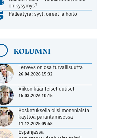
4
on kysymys?
5
Palleatyrä: syyt, oireet ja hoito
KOLUMNI
Terveys on osa turvallisuutta
26.04.2026 15:32
Viikon käänteiset uutiset
15.03.2026 10:15
Kosketuksella olisi monenlaista
käyttöä parantamisessa
11.12.2025 09:58
Espanjassa