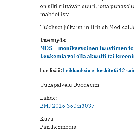
on silti riittävän suuri, jotta punasol
mahdollista.
Tulokset julkaistiin British Medical 
Lue myös:
MDS – monikasvoinen luuytimen to
Leukemia voi olla akuutti tai kroon
Lue lisää:
Leikkauksia ei keskitetä 12 sa
Uutispalvelu Duodecim
Lähde:
BMJ 2015;350:h3037
Kuva:
Panthermedia