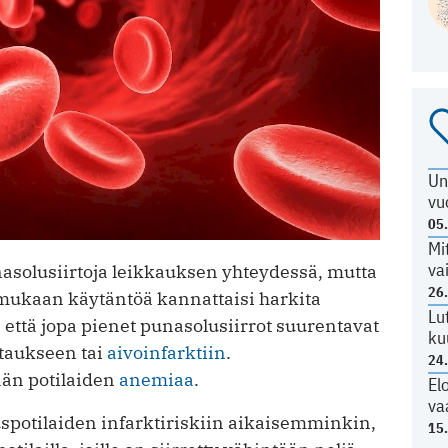
Un
vu
05
Mi
va
nasolusiirtoja leikkauksen yhteydessä, mutta
26
mukaan käytäntöä kannattaisi harkita
Lu
, että jopa pienet punasolusiirrot suurentavat
ku
htaukseen tai
aivoinfarktiin
.
24
tään potilaiden
anemiaa
.
El
va
uspotilaiden infarktiriskiin aikaisemminkin,
15