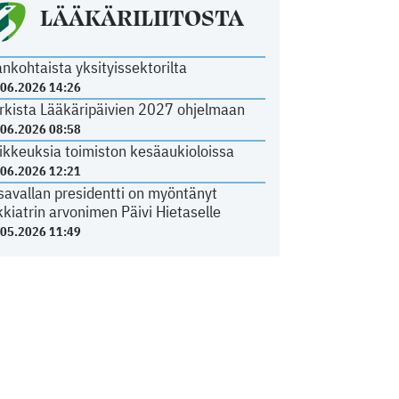
LÄÄKÄRILIITOSTA
ankohtaista yksityissektorilta
.06.2026 14:26
rkista Lääkäripäivien 2027 ohjelmaan
.06.2026 08:58
ikkeuksia toimiston kesäaukioloissa
.06.2026 12:21
savallan presidentti on myöntänyt
kkiatrin arvonimen Päivi Hietaselle
.05.2026 11:49