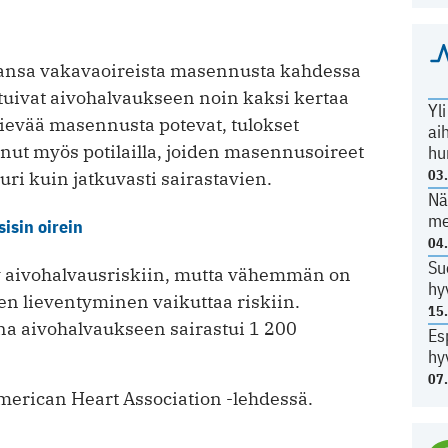
tavansa vakavaoireista masennusta kahdessa
stuivat aivohalvaukseen noin kaksi kertaa
Yl
ievää masennusta potevat, tulokset
ai
nnut myös potilailla, joiden masennusoireet
hu
03
uuri kuin jatkuvasti sairastavien.
Nä
me
isin oirein
04
Su
 aivohalvausriskiin, mutta vähemmän on
hy
en lieventyminen vaikuttaa riskiin.
15
na aivohalvaukseen sairastui 1 200
Es
hy
07
American Heart Association -lehdessä.