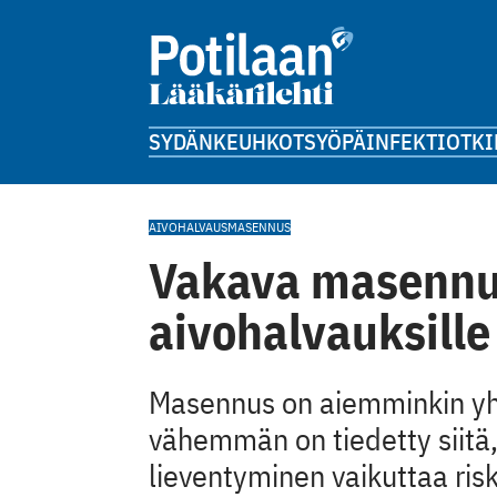
SYDÄN
KEUHKOT
SYÖPÄ
INFEKTIOT
KI
AIVOHALVAUS
MASENNUS
Vakava masennus
aivohalvauksille
Masennus on aiemminkin yhd
vähemmän on tiedetty siitä
lieventyminen vaikuttaa risk