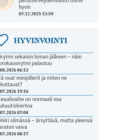
perusterveydenhuolto toimii
hyvin
07.12.2025 13:59
HYVINVOINTI
irytmi sekaisin loman jälkeen – näin
orokausirytmi palautuu
.08.2026 06:13
tä ovat minipillerit ja miten ne
ikuttavat?
.07.2026 19:16
teaalivaihe on normaali osa
ukautiskiertoa
.07.2026 07:04
ohiiri silmässä – ärsyttävä, mutta yleensä
araton vaiva
.07.2026 08:17