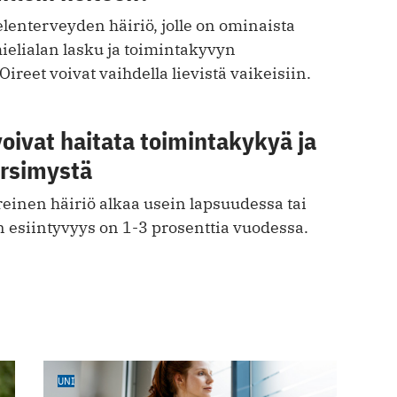
enterveyden häiriö, jolle on ominaista
ielialan lasku ja toimintakyvyn
reet voivat vaihdella lievistä vaikeisiin.
oivat haitata toimintakykyä ja
ärsimystä
einen häiriö alkaa usein lapsuudessa tai
 esiintyvyys on 1-3 prosenttia vuodessa.
UNI