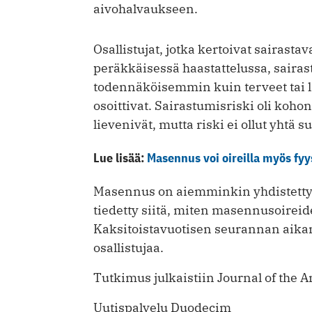
aivohalvaukseen.
Osallistujat, jotka kertoivat sairas
peräkkäisessä haastattelussa, saira
todennäköisemmin kuin terveet tai l
osoittivat. Sairastumisriski oli koho
lievenivät, mutta riski ei ollut yhtä s
Lue lisää:
Masennus voi oireilla myös fyys
Masennus on aiemminkin yhdistetty
tiedetty siitä, miten masennusoireid
Kaksitoistavuotisen seurannan aika
osallistujaa.
Tutkimus julkaistiin Journal of the 
Uutispalvelu Duodecim