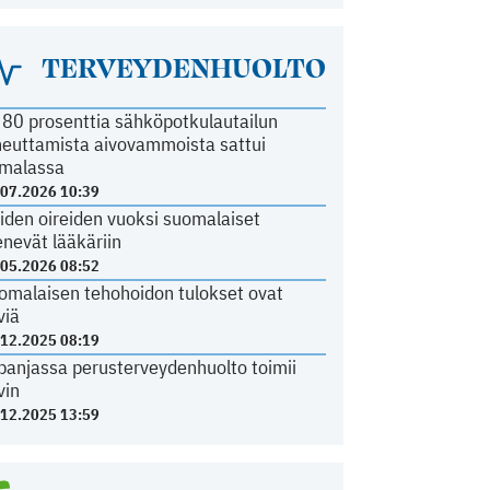
TERVEYDENHUOLTO
i 80 prosenttia sähköpotkulautailun
heuttamista aivovammoista sattui
malassa
.07.2026 10:39
iden oireiden vuoksi suomalaiset
nevät lääkäriin
.05.2026 08:52
omalaisen tehohoidon tulokset ovat
viä
.12.2025 08:19
panjassa perusterveydenhuolto toimii
vin
.12.2025 13:59