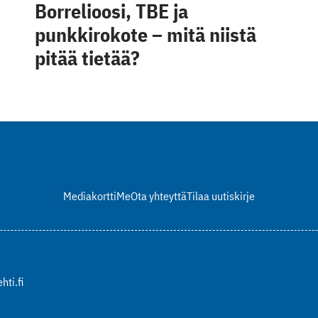
Borrelioosi, TBE ja
punkkirokote – mitä niistä
pitää tietää?
Mediakortti
Me
Ota yhteyttä
Tilaa uutiskirje
hti.fi