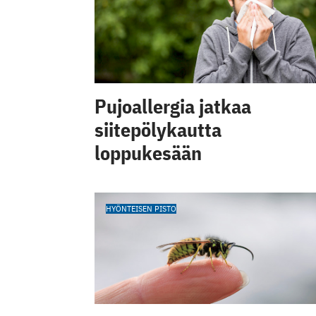
Pujoallergia jatkaa
siitepölykautta
loppukesään
HYÖNTEISEN PISTO