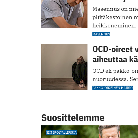
Masennus on miel
pitkäkestoinen m
heikkeneminen. Oi
MASENNUS
OCD-oireet v
aiheuttaa k
OCD eli pakko-oir
nuoruudessa. Sen
PAKKO-OIREINEN HÄIRIÖ
Suosittelemme
SIITEPÖLYALLERGIA