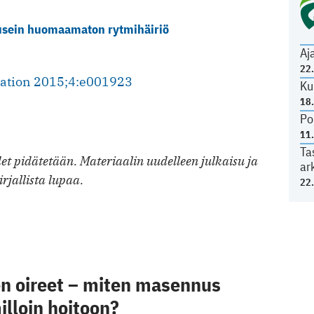
 usein huomaamaton rytmihäiriö
Aj
22
ciation 2015;4:e001923
Ku
18
Po
11
Ta
t pidätetään. Materiaalin uudelleen julkaisu ja
ar
irjallista lupaa.
22
 oireet – miten masennus
illoin hoitoon?