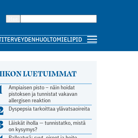
Hae
TI
TERVEYDENHUOLTO
MIELIPIDE
IIKON LUETUIMMAT
1
Ampiaisen pisto – näin hoidat
pistoksen ja tunnistat vakavan
allergisen reaktion
2
Dyspepsia tarkoittaa ylävatsaoireita
3
Läiskät iholla — tunnistatko, mistä
on kysymys?
Palleatyrä: syyt, oireet ja hoito