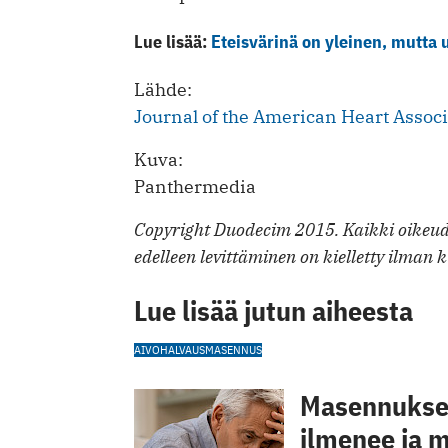
Lue lisää:
Eteisvärinä on yleinen, mutta
Lähde:
Journal of the American Heart Asso
Kuva:
Panthermedia
Copyright Duodecim 2015. Kaikki oikeude
edelleen levittäminen on kielletty ilman k
Lue lisää jutun aiheesta
AIVOHALVAUS
MASENNUS
Masennuksen
ilmenee ja m