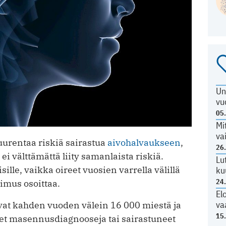
Un
vu
05
Mi
va
urentaa riskiä sairastua
aivohalvaukseen
,
26
i välttämättä liity samanlaista riskiä.
Lu
lle, vaikka oireet vuosien varrella välillä
ku
24
kimus osoittaa.
El
va
ivat kahden vuoden välein 16 000 miestä ja
15
aneet masennusdiagnooseja tai sairastuneet