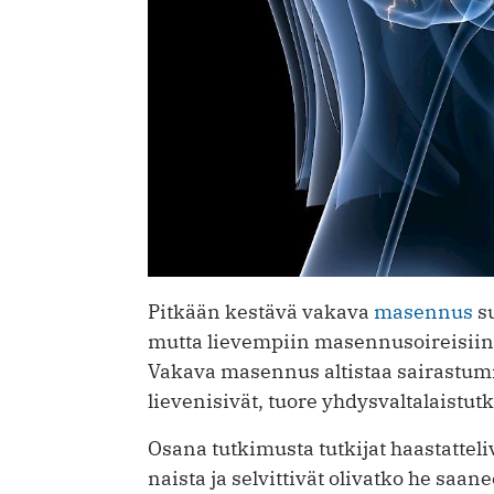
Pitkään kestävä vakava
masennus
su
mutta lievempiin masennusoireisiin e
Vakava masennus altistaa sairastumisi
lievenisivät, tuore yhdysvaltalaistut
Osana tutkimusta tutkijat haastattel
naista ja selvittivät olivatko he sa