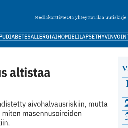
Mediakortti
Me
Ota yhteyttä
Tilaa uutiskirje
PU
DIABETES
ALLERGIA
IHO
MIELI
LAPSET
HYVINVOIN
V
 altistaa
istetty aivohalvausriskiin, mutta
, miten masennusoireiden
iin.