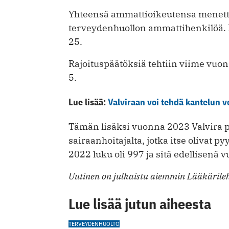
Yhteensä ammattioikeutensa menetti 
terveydenhuollon ammattihenkilöä. Hei
25.
Rajoituspäätöksiä tehtiin viime vuon
5.
Lue lisää:
Valviraan voi tehdä kantelun v
Tämän lisäksi vuonna 2023 Valvira po
sairaanhoitajalta, jotka itse olivat 
2022 luku oli 997 ja sitä edellisenä 
Uutinen on julkaistu aiemmin Lääkärileh
Lue lisää jutun aiheesta
TERVEYDENHUOLTO