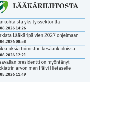
LÄÄKÄRILIITOSTA
ankohtaista yksityissektorilta
.06.2026 14:26
rkista Lääkäripäivien 2027 ohjelmaan
.06.2026 08:58
ikkeuksia toimiston kesäaukioloissa
.06.2026 12:21
savallan presidentti on myöntänyt
kkiatrin arvonimen Päivi Hietaselle
.05.2026 11:49