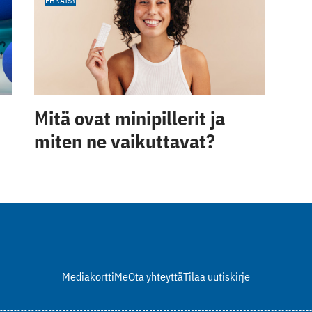
EHKÄISY
Mitä ovat minipillerit ja
miten ne vaikuttavat?
Mediakortti
Me
Ota yhteyttä
Tilaa uutiskirje