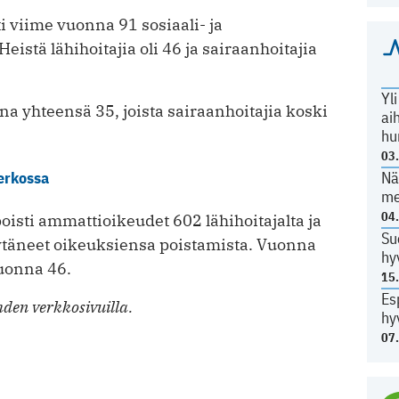
viime vuonna 91 sosiaali- ja
stä lähihoitajia oli 46 ja sairaanhoitajia
Yl
na yhteensä 35, joista sairaanhoitajia koski
ai
hu
03
erkossa
Nä
me
04
isti ammattioikeudet 602 lähihoitajalta ja
Su
pyytäneet oikeuksiensa poistamista. Vuonna
hy
vuonna 46.
15
Es
den verkkosivuilla.
hy
07