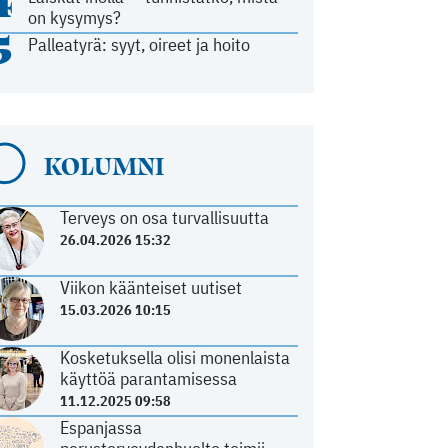
4
on kysymys?
5
Palleatyrä: syyt, oireet ja hoito
KOLUMNI
Terveys on osa turvallisuutta
26.04.2026 15:32
Viikon käänteiset uutiset
15.03.2026 10:15
Kosketuksella olisi monenlaista
käyttöä parantamisessa
11.12.2025 09:58
Espanjassa