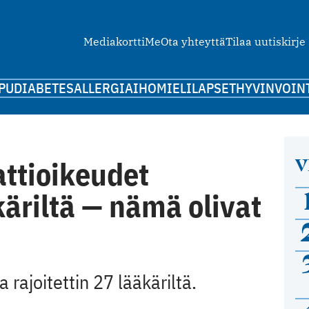
Mediakortti
Me
Ota yhteyttä
Tilaa uutiskirje
PU
DIABETES
ALLERGIA
IHO
MIELI
LAPSET
HYVINVOIN
V
attioikeudet
äriltä — nämä olivat
 rajoitettin 27 lääkäriltä.