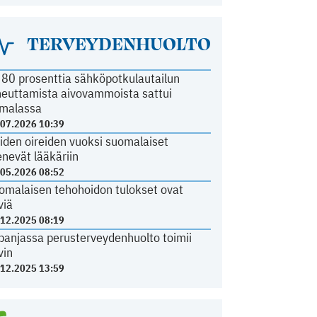
TERVEYDENHUOLTO
i 80 prosenttia sähköpotkulautailun
heuttamista aivovammoista sattui
malassa
.07.2026 10:39
iden oireiden vuoksi suomalaiset
nevät lääkäriin
.05.2026 08:52
omalaisen tehohoidon tulokset ovat
viä
.12.2025 08:19
panjassa perusterveydenhuolto toimii
vin
.12.2025 13:59