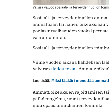
Valvira valvoo sosiaali- ja terveydenhuollon toi
Sosiaali- ja terveydenhuollon ammat
ammattiaan tai hänen oikeuksiaan voi
potilasturvallisuuden vuoksi peruste
vaarantuminen.
Sosiaali- ja terveydenhuollon toimi
Viime vuoden aikana kahdeksan lääk
Valviran
tiedotteesta
. Ammattioikeuks
Lue lisää:
Miksi lääkäri menettää ammatt
Ammattioikeuksien rajoittamisen tai
päihdeongelma, muut terveydentilaan 
muu epäasianmukainen toiminta.