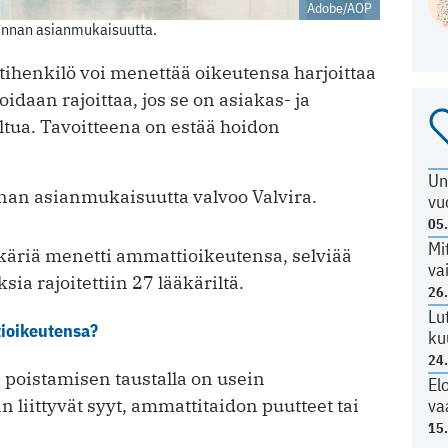
Adobe/AOP
minnan asianmukaisuutta.
tihenkilö voi menettää oikeutensa harjoittaa
daan rajoittaa, jos se on asiakas- ja
ltua. Tavoitteena on estää hoidon
Un
nnan asianmukaisuutta valvoo Valvira.
vu
05
Mi
äriä menetti ammattioikeutensa, selviää
va
ia rajoitettiin 27 lääkäriltä.
26
Lu
ioikeutensa?
ku
24
 poistamisen taustalla on usein
El
liittyvät syyt, ammattitaidon puutteet tai
va
15