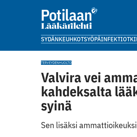
SYDÄN
KEUHKOT
SYÖPÄ
INFEKTIOT
KI
TERVEYDENHUOLTO
Valvira vei amm
kahdeksalta lääk
syinä
Sen lisäksi ammattioikeuksia