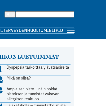
Hae
TI
TERVEYDENHUOLTO
MIELIPIDE
IIKON LUETUIMMAT
1
Dyspepsia tarkoittaa ylävatsaoireita
2
Mikä on silsa?
3
Ampiaisen pisto – näin hoidat
pistoksen ja tunnistat vakavan
allergisen reaktion
Läiskät iholla — tunnistatko, mistä