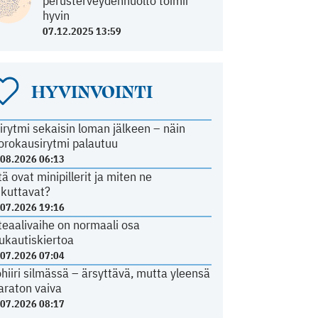
perusterveydenhuolto toimii
hyvin
07.12.2025 13:59
HYVINVOINTI
irytmi sekaisin loman jälkeen – näin
orokausirytmi palautuu
.08.2026 06:13
tä ovat minipillerit ja miten ne
ikuttavat?
.07.2026 19:16
teaalivaihe on normaali osa
ukautiskiertoa
.07.2026 07:04
ohiiri silmässä – ärsyttävä, mutta yleensä
araton vaiva
.07.2026 08:17