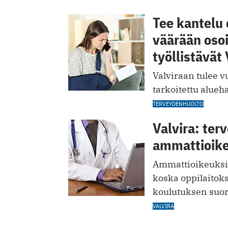
Tee kantelu 
väärään osoi
työllistävät 
Valviraan tulee v
tarkoitettu alueha
TERVEYDENHUOLTO
Valvira: ter
ammattioike
Ammattioikeuksie
koska oppilaitok
koulutuksen suori
VALVIRA