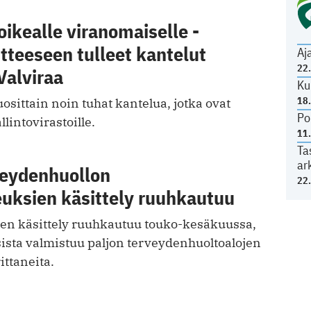
oikealle viranomaiselle -
tteeseen tulleet kantelut
Aj
22
Valviraa
Ku
18
uosittain noin tuhat kantelua, jotka ovat
Po
llintovirastoille.
11
Ta
ar
veydenhuollon
22
uksien käsittely ruuhkautuu
n käsittely ruuhkautuu touko-kesäkuussa,
sista valmistuu paljon terveydenhuoltoalojen
ttaneita.