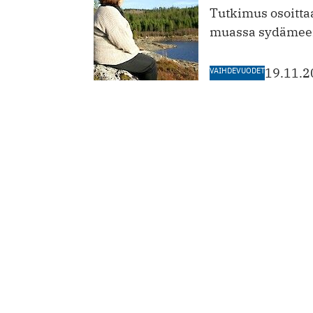
Tutkimus osoittaa
muassa sydämeen
VAIHDEVUODET
19.11.2