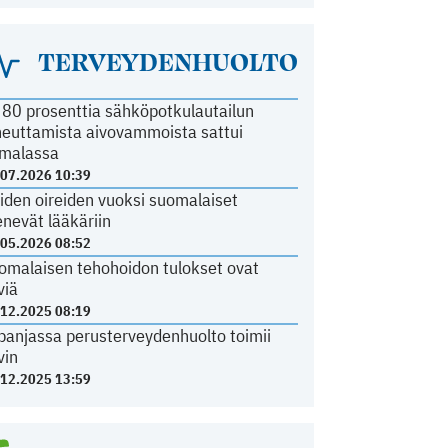
TERVEYDENHUOLTO
i 80 prosenttia sähköpotkulautailun
heuttamista aivovammoista sattui
malassa
.07.2026 10:39
iden oireiden vuoksi suomalaiset
nevät lääkäriin
.05.2026 08:52
omalaisen tehohoidon tulokset ovat
viä
.12.2025 08:19
panjassa perusterveydenhuolto toimii
vin
.12.2025 13:59