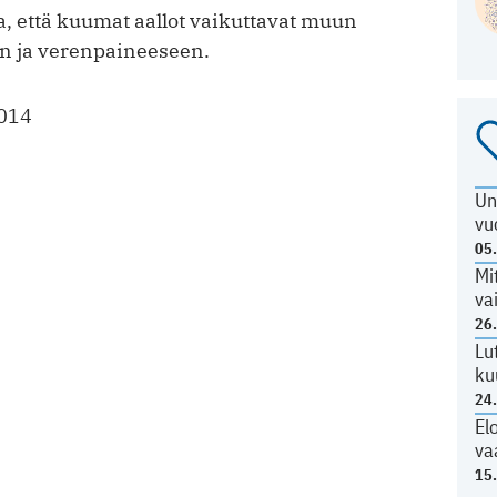
, että kuumat aallot vaikuttavat muun
 ja verenpaineeseen.
014
Un
vu
05
Mi
va
26
Lu
ku
24
El
va
15