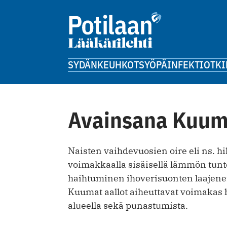
SYDÄN
KEUHKOT
SYÖPÄ
INFEKTIOT
KI
Avainsana Kuuma
Naisten vaihdevuosien oire eli ns. h
voimakkaalla sisäisellä lämmön tun
haihtuminen ihoverisuonten laajene
Kuumat aallot aiheuttavat voimakas h
alueella sekä punastumista.