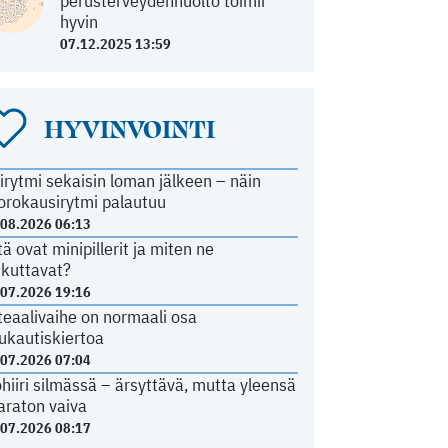
perusterveydenhuolto toimii
hyvin
07.12.2025 13:59
HYVINVOINTI
irytmi sekaisin loman jälkeen – näin
orokausirytmi palautuu
.08.2026 06:13
tä ovat minipillerit ja miten ne
ikuttavat?
.07.2026 19:16
teaalivaihe on normaali osa
ukautiskiertoa
.07.2026 07:04
ohiiri silmässä – ärsyttävä, mutta yleensä
araton vaiva
.07.2026 08:17