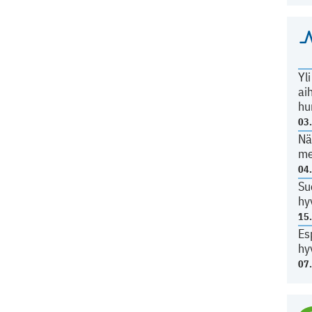
Yl
ai
hu
03
Nä
me
04
Su
hy
15
Es
hy
07