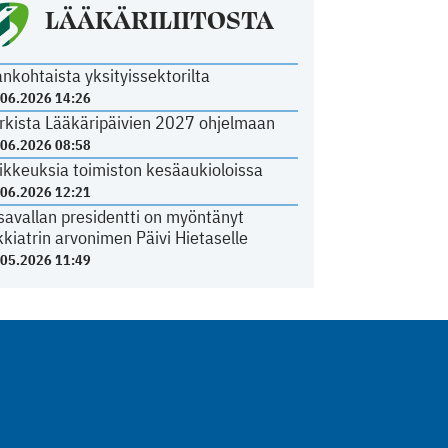
LÄÄKÄRILIITOSTA
ankohtaista yksityissektorilta
.06.2026 14:26
rkista Lääkäripäivien 2027 ohjelmaan
.06.2026 08:58
ikkeuksia toimiston kesäaukioloissa
.06.2026 12:21
savallan presidentti on myöntänyt
kkiatrin arvonimen Päivi Hietaselle
.05.2026 11:49