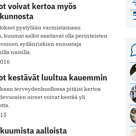
ot voivat kertoa myös
 kunnosta
tulokset pystytään varmistamaan
, kuumat aallot saattavat olla perinteisten
veroinen sydänriskien ennustaja
lla naisilla.
2016
ot kestävät luultua kauemmin
an terveydenhuollossa pitäisi kertoa
hdevuosien oireet voivat kestää yli
tta.
015
 kuumista aalloista