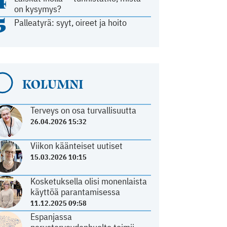
4
on kysymys?
5
Palleatyrä: syyt, oireet ja hoito
KOLUMNI
Terveys on osa turvallisuutta
26.04.2026 15:32
Viikon käänteiset uutiset
15.03.2026 10:15
Kosketuksella olisi monenlaista
käyttöä parantamisessa
11.12.2025 09:58
Espanjassa