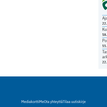
Aj
22
Ku
18
Po
11
Ta
ar
22
Mediakortti
Me
Ota yhteyttä
Tilaa uutiskirje