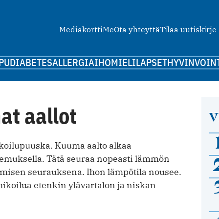
Mediakortti
Me
Ota yhteyttä
Tilaa uutiskirje
PU
DIABETES
ALLERGIA
IHO
MIELI
LAPSET
HYVINVOIN
t aallot
V
ikoilupuuska. Kuuma aalto alkaa
temuksella. Tätä seuraa nopeasti lämmön
misen seurauksena. Ihon lämpötila nousee.
ikoilua etenkin ylävartalon ja niskan