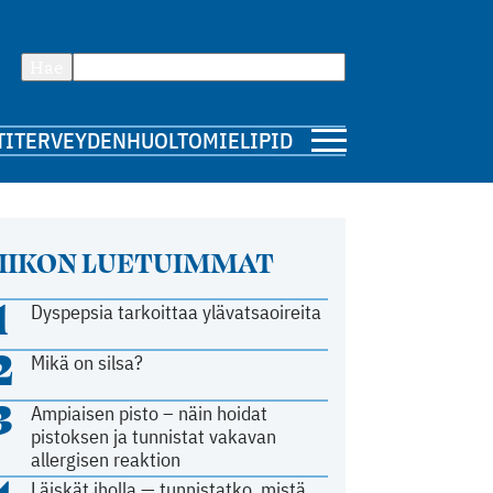
Hae
TI
TERVEYDENHUOLTO
MIELIPIDE
IIKON LUETUIMMAT
1
Dyspepsia tarkoittaa ylävatsaoireita
2
Mikä on silsa?
3
Ampiaisen pisto – näin hoidat
pistoksen ja tunnistat vakavan
allergisen reaktion
Läiskät iholla — tunnistatko, mistä