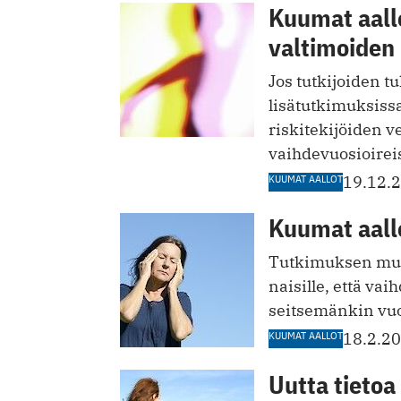
Kuumat aall
valtimoiden
Jos tutkijoiden 
lisätutkimuksissa
riskitekijöiden 
vaihdevuosioireisi
KUUMAT AALLOT
19.12.
Kuumat aall
Tutkimuksen muka
naisille, että vai
seitsemänkin vuo
KUUMAT AALLOT
18.2.2
Uutta tietoa