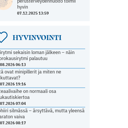
perusterveydenhuolto toimii
hyvin
07.12.2025 13:59
HYVINVOINTI
irytmi sekaisin loman jälkeen – näin
orokausirytmi palautuu
.08.2026 06:13
tä ovat minipillerit ja miten ne
ikuttavat?
.07.2026 19:16
teaalivaihe on normaali osa
ukautiskiertoa
.07.2026 07:04
ohiiri silmässä – ärsyttävä, mutta yleensä
araton vaiva
.07.2026 08:17