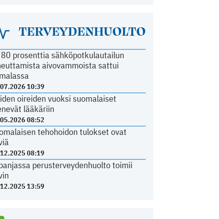
TERVEYDENHUOLTO
i 80 prosenttia sähköpotkulautailun
heuttamista aivovammoista sattui
malassa
.07.2026 10:39
iden oireiden vuoksi suomalaiset
nevät lääkäriin
.05.2026 08:52
omalaisen tehohoidon tulokset ovat
viä
.12.2025 08:19
panjassa perusterveydenhuolto toimii
vin
.12.2025 13:59