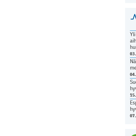
Yl
ai
hu
03
Nä
me
04
Su
hy
15
Es
hy
07