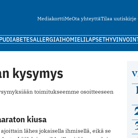
Mediakortti
Me
Ota yhteyttä
Tilaa uutiskirje
PU
DIABETES
ALLERGIA
IHO
MIELI
LAPSET
HYVINVOIN
an kysymys
V
a kysymyksiään toimitukseemme osoitteeseen
vaaraton kiusa
 ajoittain lähes jokaisella ihmisellä, eikä se