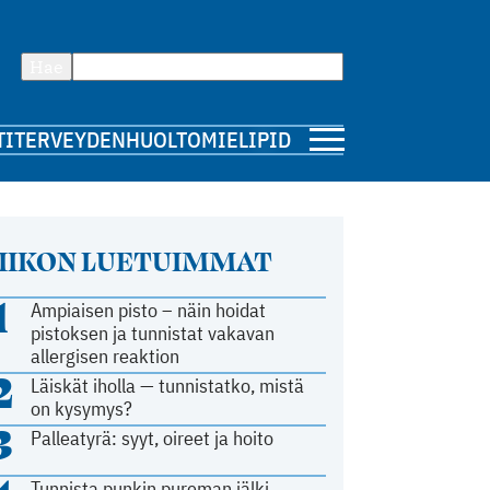
Hae
TI
TERVEYDENHUOLTO
MIELIPIDE
IIKON LUETUIMMAT
1
Ampiaisen pisto – näin hoidat
pistoksen ja tunnistat vakavan
allergisen reaktion
2
Läiskät iholla — tunnistatko, mistä
on kysymys?
3
Palleatyrä: syyt, oireet ja hoito
Tunnista punkin pureman jälki