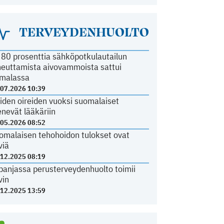
TERVEYDENHUOLTO
i 80 prosenttia sähköpotkulautailun
heuttamista aivovammoista sattui
malassa
.07.2026 10:39
iden oireiden vuoksi suomalaiset
nevät lääkäriin
.05.2026 08:52
omalaisen tehohoidon tulokset ovat
viä
.12.2025 08:19
panjassa perusterveydenhuolto toimii
vin
.12.2025 13:59