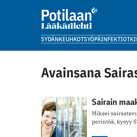
SYDÄN
KEUHKOT
SYÖPÄ
INFEKTIOT
KI
Avainsana Saira
Sairain maa
Miksei sairastavu
perintöä, kysyy 