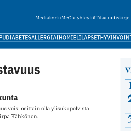
Mediakortti
Me
Ota yhteyttä
Tilaa uutiskirje
PU
DIABETES
ALLERGIA
IHO
MIELI
LAPSET
HYVINVOIN
stavuus
V
kunta
us voisi osittain olla ylisukupolvista
Sirpa Kähkönen.