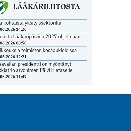
LÄÄKÄRILIITOSTA
ankohtaista yksityissektorilta
.06.2026 14:26
rkista Lääkäripäivien 2027 ohjelmaan
.06.2026 08:58
ikkeuksia toimiston kesäaukioloissa
.06.2026 12:21
savallan presidentti on myöntänyt
kkiatrin arvonimen Päivi Hietaselle
.05.2026 11:49