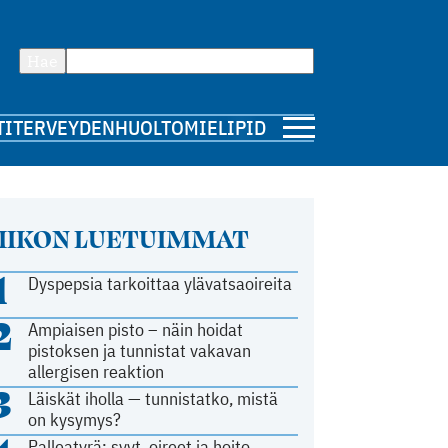
Hae
TI
TERVEYDENHUOLTO
MIELIPIDE
IIKON LUETUIMMAT
1
Dyspepsia tarkoittaa ylävatsaoireita
2
Ampiaisen pisto – näin hoidat
pistoksen ja tunnistat vakavan
allergisen reaktion
3
Läiskät iholla — tunnistatko, mistä
on kysymys?
Palleatyrä: syyt, oireet ja hoito