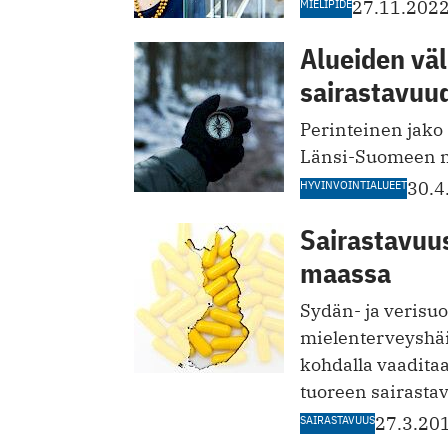
MIELIPIDE
27.11.202
Alueiden väl
sairastavuu
Perinteinen jak
Länsi-Suomeen nä
HYVINVOINTIALUEET
30.4
Sairastavuus
maassa
Sydän- ja verisu
mielenterveyshäir
kohdalla vaaditaa
tuoreen sairasta
SAIRASTAVUUS
27.3.20