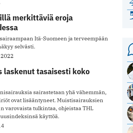
2
illä merkittäviä eroja
dessa
o sairaampaan Itä-Suomeen ja terveempään
kyy selvästi.
.2022
 laskenut tasaisesti koko
onisairauksia sairastetaan yhä vähemmän,
iöt ovat lisääntyneet. Muistisairauksien
n varovaista tulkintaa, ohjeistaa THL
vuusindeksinsä käyttöä.
14