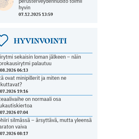
perusterveydenhuolto toimii
hyvin
07.12.2025 13:59
HYVINVOINTI
irytmi sekaisin loman jälkeen – näin
orokausirytmi palautuu
.08.2026 06:13
tä ovat minipillerit ja miten ne
ikuttavat?
.07.2026 19:16
teaalivaihe on normaali osa
ukautiskiertoa
.07.2026 07:04
ohiiri silmässä – ärsyttävä, mutta yleensä
araton vaiva
.07.2026 08:17