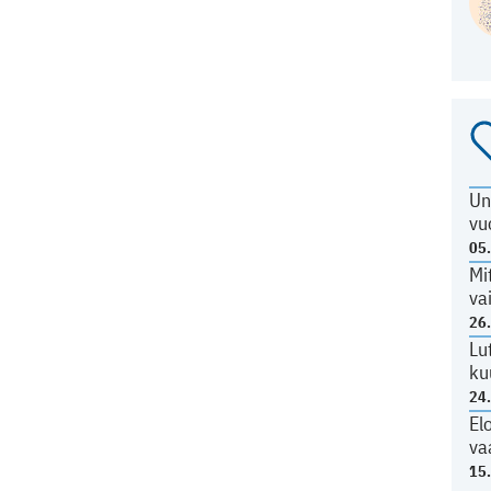
Un
vu
05
Mi
va
26
Lu
ku
24
El
va
15