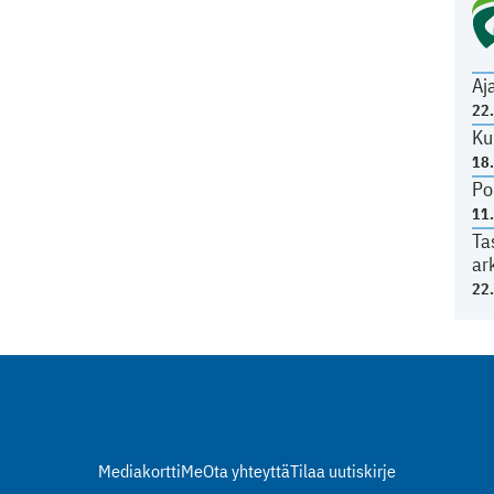
Aj
22
Ku
18
Po
11
Ta
ar
22
Mediakortti
Me
Ota yhteyttä
Tilaa uutiskirje