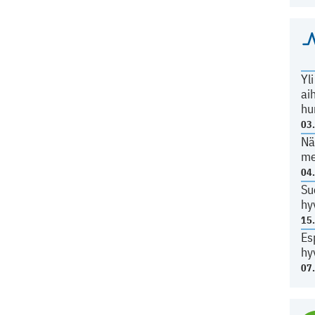
Yl
ai
hu
03
Nä
me
04
Su
hy
15
Es
hy
07