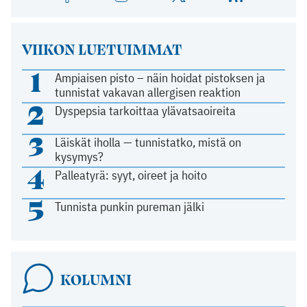
VIIKON LUETUIMMAT
1
Ampiaisen pisto – näin hoidat pistoksen ja
tunnistat vakavan allergisen reaktion
2
Dyspepsia tarkoittaa ylävatsaoireita
3
Läiskät iholla — tunnistatko, mistä on
kysymys?
4
Palleatyrä: syyt, oireet ja hoito
5
Tunnista punkin pureman jälki
KOLUMNI