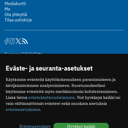
Mediakortti
Me
Ota yhteyttä
Tilaa uutiskirje
Suomen Lääkäriliitto
Mäkelänkatu 2, PL 49
Eväste- ja seuranta-asetukset
00510 Helsinki
puh. (09) 393 091
Käytämme evästeitä käyttökokemuksen parantamiseen ja
toimitus@potilaanlaakarilehti.fi
kävijämäärämme analysoimiseen. Suostumuksellasi
käytämme evästeitä myös markkinoinnin kohdentamiseen.
ISSN 2323-9476
Lisää tietoa
evästekäytännöistämme
. Voit hyväksyä kaikki tai
vain välttämättömät evästeet sekä muokata asetuksia
evästeasetuksissa
.
Evästeasetukset
Hyväksy kaikki