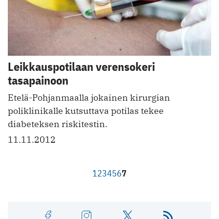
Leikkauspotilaan verensokeri
tasapainoon
Etelä-Pohjanmaalla jokainen kirurgian
poliklinikalle kutsuttava potilas tekee
diabeteksen riskitestin.
11.11.2012
1
2
3
4
5
6
7