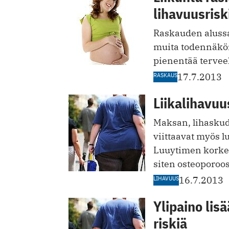
lihavuusrisk
Raskauden alussa
muita todennäköi
pienentää terveell
RASKAUS
17.7.2013
Liikalihavuu
Maksan, lihaskud
viittaavat myös 
Luuytimen korkea 
siten osteoporoos
LIHAVUUS
16.7.2013
Ylipaino li
riskiä