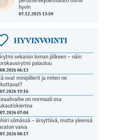
perusterveydenhuolto toimii
hyvin
07.12.2025 13:59
HYVINVOINTI
irytmi sekaisin loman jälkeen – näin
orokausirytmi palautuu
.08.2026 06:13
tä ovat minipillerit ja miten ne
ikuttavat?
.07.2026 19:16
teaalivaihe on normaali osa
ukautiskiertoa
.07.2026 07:04
ohiiri silmässä – ärsyttävä, mutta yleensä
araton vaiva
.07.2026 08:17