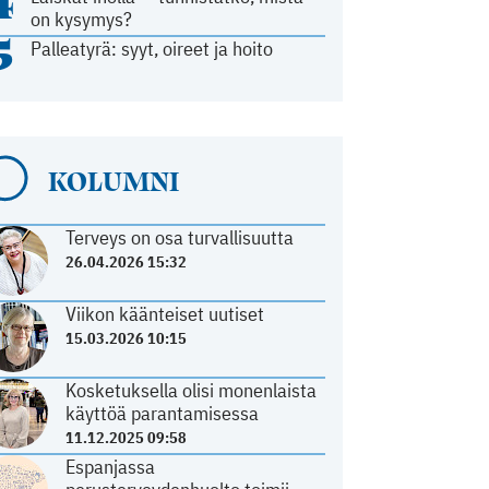
4
on kysymys?
5
Palleatyrä: syyt, oireet ja hoito
KOLUMNI
Terveys on osa turvallisuutta
26.04.2026 15:32
Viikon käänteiset uutiset
15.03.2026 10:15
Kosketuksella olisi monenlaista
käyttöä parantamisessa
11.12.2025 09:58
Espanjassa