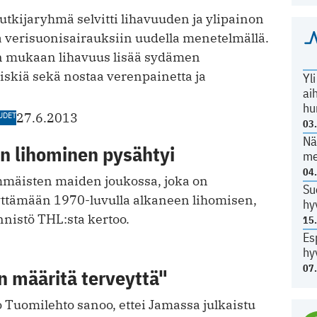
tkijaryhmä selvitti lihavuuden ja ylipainon
a verisuonisairauksiin uudella menetelmällä.
n mukaan lihavuus lisää sydämen
iskiä sekä nostaa verenpainetta ja
Yl
ai
hu
UDET
27.6.2013
03
Nä
n lihominen pysähtyi
me
04
mäisten maiden joukossa, joka on
Su
ttämään 1970-luvulla alkaneen lihomisen,
hy
nnistö THL:sta kertoo.
15
Es
hy
07
n määritä terveyttä"
 Tuomilehto sanoo, ettei Jamassa julkaistu