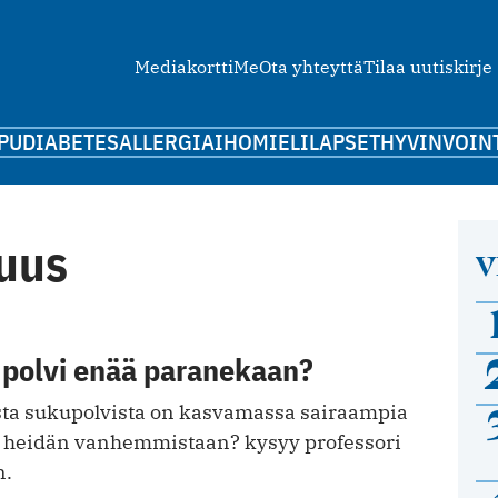
Mediakortti
Me
Ota yhteyttä
Tilaa uutiskirje
PU
DIABETES
ALLERGIA
IHO
MIELI
LAPSET
HYVINVOIN
uus
V
 polvi enää paranekaan?
a sukupolvista on kasvamassa sairaampia
i heidän vanhemmistaan? kysyy professori
n.