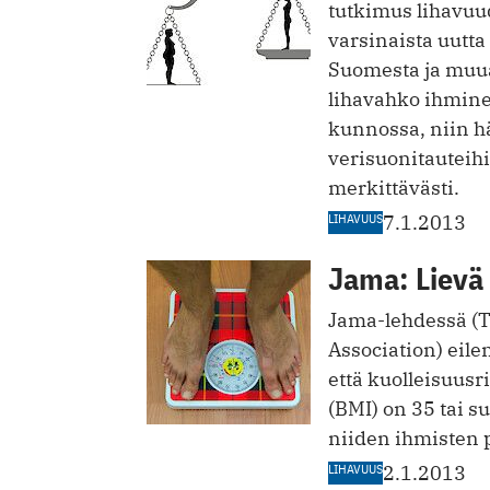
tutkimus lihavuu
varsinaista uutta
Suomesta ja muual
lihavahko ihmine
kunnossa, niin h
verisuonitauteihi
merkittävästi.
LIHAVUUS
7.1.2013
Jama: Lievä 
Jama-lehdessä (T
Association) eile
että kuolleisuusr
(BMI) on 35 tai 
niiden ihmisten 
LIHAVUUS
2.1.2013