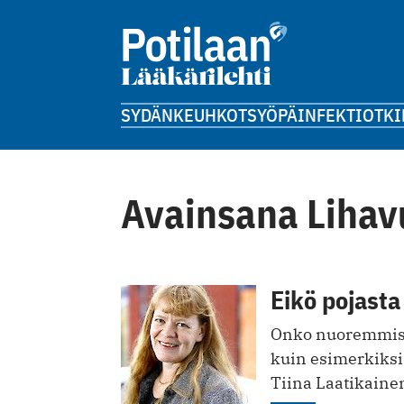
SYDÄN
KEUHKOT
SYÖPÄ
INFEKTIOT
KI
Avainsana Lihav
Eikö pojasta
Onko nuoremmist
kuin esimerkiks
Tiina Laatikaine