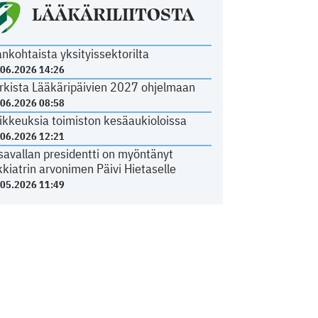
LÄÄKÄRILIITOSTA
ankohtaista yksityissektorilta
.06.2026 14:26
rkista Lääkäripäivien 2027 ohjelmaan
.06.2026 08:58
ikkeuksia toimiston kesäaukioloissa
.06.2026 12:21
savallan presidentti on myöntänyt
kkiatrin arvonimen Päivi Hietaselle
.05.2026 11:49