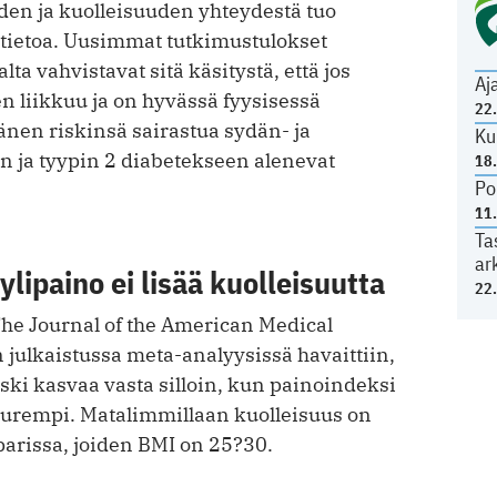
den ja kuolleisuuden yhteydestä tuo
 tietoa. Uusimmat tutkimustulokset
ta vahvistavat sitä käsitystä, että jos
Aj
n liikkuu ja on hyvässä fyysisessä
22
änen riskinsä sairastua sydän- ja
Ku
n ja tyypin 2 diabetekseen alenevat
18
Po
11
Ta
ar
ylipaino ei lisää kuolleisuutta
22
he Journal of the American Medical
n julkaistussa meta-analyysissä havaittiin,
iski kasvaa vasta silloin, kun painoindeksi
suurempi. Matalimmillaan kuolleisuus on
parissa, joiden BMI on 25?30.