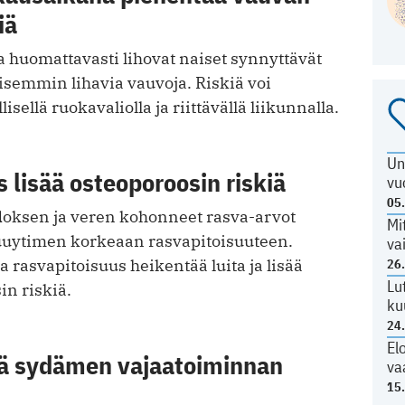
iä
 huomattavasti lihovat naiset synnyttävät
semmin lihavia vauvoja. Riskiä voi
isellä ruokavaliolla ja riittävällä liikunnalla.
Un
s lisää osteoporoosin riskiä
vu
05
oksen ja veren kohonneet rasva-arvot
Mi
luuytimen korkeaan rasvapitoisuuteen.
va
rasvapitoisuus heikentää luita ja lisää
26
Lu
in riskiä.
ku
24
El
sää sydämen vajaatoiminnan
va
15