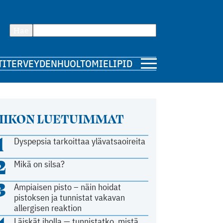
Hae
TI
TERVEYDENHUOLTO
MIELIPIDE
IIKON LUETUIMMAT
1
Dyspepsia tarkoittaa ylävatsaoireita
2
Mikä on silsa?
3
Ampiaisen pisto – näin hoidat
pistoksen ja tunnistat vakavan
allergisen reaktion
Läiskät iholla — tunnistatko, mistä