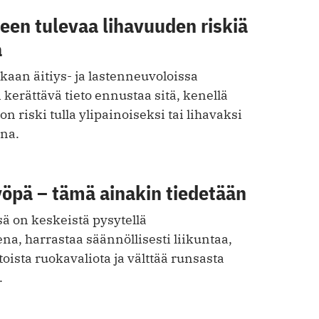
een tulevaa lihavuuden riskiä
a
an äitiys- ja lastenneuvoloissa
 kerättävä tieto ennustaa sitä, kenellä
n riski tulla ylipainoiseksi tai lihavaksi
ena.
yöpä – tämä ainakin tiedetään
ä on keskeistä pysytellä
a, harrastaa säännöllisesti liikuntaa,
toista ruokavaliota ja välttää runsasta
.