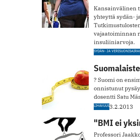
Kansainvälinen tu
yhteyttä sydän- j
Tutkimustuloste
vajaatoiminnan r
insuliiniarvoja.
SYDÄN- JA VERISUONISAIRA
Suomalaiste
? Suomi on ensim
onnistunut pysäy
dosentti Satu Mä
LIHAVUUS
3.2.2013
"BMI ei yksi
Professori Jaakko