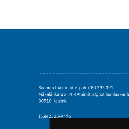
Suomen Lääkäriliitto
puh. (09) 393 091
Mäkelänkatu 2, PL 49
toimitus@potilaanlaakarile
00510 Helsinki
ISSN 2323-9476