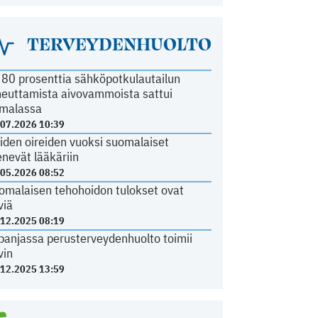
TERVEYDENHUOLTO
i 80 prosenttia sähköpotkulautailun
heuttamista aivovammoista sattui
malassa
.07.2026 10:39
iden oireiden vuoksi suomalaiset
nevät lääkäriin
.05.2026 08:52
omalaisen tehohoidon tulokset ovat
viä
.12.2025 08:19
panjassa perusterveydenhuolto toimii
vin
.12.2025 13:59