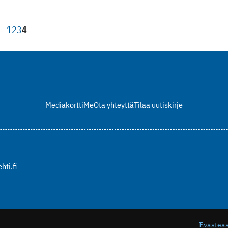
1
2
3
4
Mediakortti
Me
Ota yhteyttä
Tilaa uutiskirje
hti.fi
Evästea