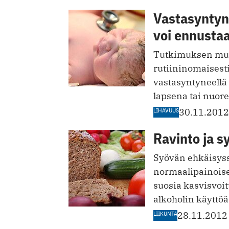
Vastasyntyn
voi ennusta
Tutkimuksen muka
rutiininomaisesti
vastasyntyneellä o
lapsena tai nuor
LIHAVUUS
30.11.2012
Ravinto ja s
Syövän ehkäisyss
normaalipainoisen
suosia kasvisvoit
alkoholin käyttöä
LIIKUNTA
28.11.2012