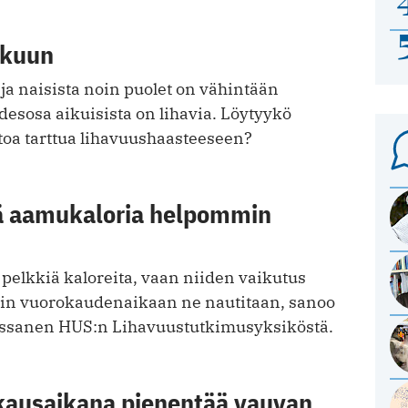
skuun
 ja naisista noin puolet on vähintään
idesosa aikuisista on lihavia. Löytyykö
toa tarttua lihavuushaasteeseen?
jää aamukaloria helpommin
e pelkkiä kaloreita, vaan niiden vaikutus
ihin vuorokaudenaikaan ne nautitaan, sanoo
Rissanen HUS:n Lihavuustutkimusyksiköstä.
skausaikana pienentää vauvan