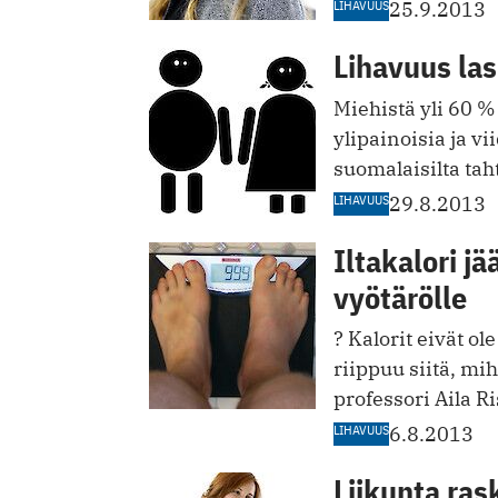
LIHAVUUS
25.9.2013
Lihavuus la
Miehistä yli 60 %
ylipainoisia ja vi
suomalaisilta tah
LIHAVUUS
29.8.2013
Iltakalori 
vyötärölle
? Kalorit eivät ol
riippuu siitä, m
professori Aila 
LIHAVUUS
6.8.2013
Liikunta ra