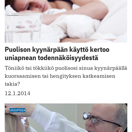
Puolison kyynärpään käyttö kertoo
uniapnean todennäköisyydestä
Töniikö tai tökkiikö puolisosi sinua kyynärpäällä
kuorsaamisen tai hengityksen katkeamisen
takia?
12.1.2014
UNIAPNEA