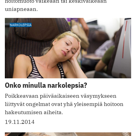
hoitomuoto vaikeaan tai keskivaikeaan
uniapneaan.
NARKOLEPSIA
Onko minulla narkolepsia?
Poikkeavaan päiväaikaiseen väsymykseen
liittyvät ongelmat ovat yhä yleisempiä hoitoon
hakeutumisen aiheita.
19.11.2014