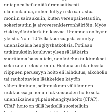
uniapnea heikentää dramaattisesti
elämänlaatua, siihen liittyy riski sairastua
moniin sairauksiin, kuten verenpainetautiin,
sokeritautiin ja aivoverenkierronhäiriöin. Myös
riski sydäninfarktiin kasvaa. Uniapnea on hyvin
yleistä. Noin 10 %:lla kuorsaajista esiintyy
unenaikaisia hengityskatkoksia. Potilaan
tutkimuksiin kuuluvat yleensä lääkärin
suorittama haastattelu, nenänielun tutkimukset
sekä unen rekisteröinti. Hoitona on tilanteesta
riippuen perussyyn hoito eli laihdutus, alkoholin
tai rauhoittavien lääkkeiden käytön
vähentäminen, selinmakuun välttäminen
nukkuessa ja nenän tukkoisuuden hoito sekä
unenaikainen ylipainehengityshoito (CPAP).
CPAP-hoito on tällä hetkellä suositelluin