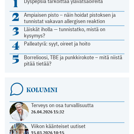
1
Dyspepsia tarkoittaa ylävatsaoireita
2
Ampiaisen pisto – näin hoidat pistoksen ja
tunnistat vakavan allergisen reaktion
3
Läiskät iholla — tunnistatko, mistä on
kysymys?
4
Palleatyrä: syyt, oireet ja hoito
5
Borrelioosi, TBE ja punkkirokote – mitä niistä
pitää tietää?
KOLUMNI
Terveys on osa turvallisuutta
26.04.2026 15:32
Viikon käänteiset uutiset
15.03.2026 10:15