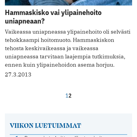
Hammaskisko vai ylipainehoito
uniapneaan?
Vaikeassa uniapneassa ylipainehoito oli selvästi
tehokkaampi hoitomuoto. Hammaskiskon
tehosta keskivaikeassa ja vaikeassa
uniapneassa tarvitaan laajempia tutkimuksia,
ennen kuin ylipainehoidon asema horjuu.
27.3.2013
1
2
VIIKON LUETUIMMAT