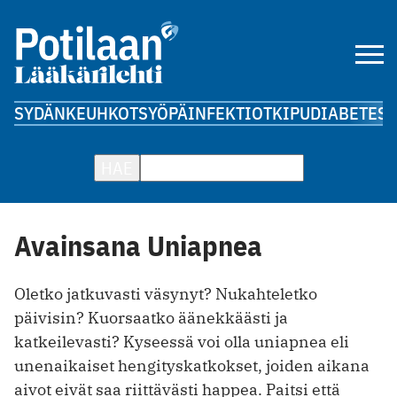
SYDÄN
KEUHKOT
SYÖPÄ
INFEKTIOT
KIPU
DIABETES
A
HAE
Avainsana Uniapnea
Oletko jatkuvasti väsynyt? Nukahteletko
päivisin? Kuorsaatko äänekkäästi ja
katkeilevasti? Kyseessä voi olla uniapnea eli
unenaikaiset hengityskatkokset, joiden aikana
aivot eivät saa riittävästi happea. Paitsi että