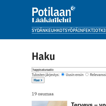
SYDÄN
KEUHKOT
SYÖPÄ
INFEKTIOT
KI
Haku
Tulosten järjestys:
Uusin ensin
Relevanssi
Hae >
19 osumaa
Terveys – vo