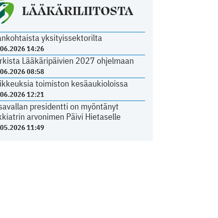
LÄÄKÄRILIITOSTA
ankohtaista yksityissektorilta
.06.2026 14:26
rkista Lääkäripäivien 2027 ohjelmaan
.06.2026 08:58
ikkeuksia toimiston kesäaukioloissa
.06.2026 12:21
savallan presidentti on myöntänyt
kkiatrin arvonimen Päivi Hietaselle
.05.2026 11:49