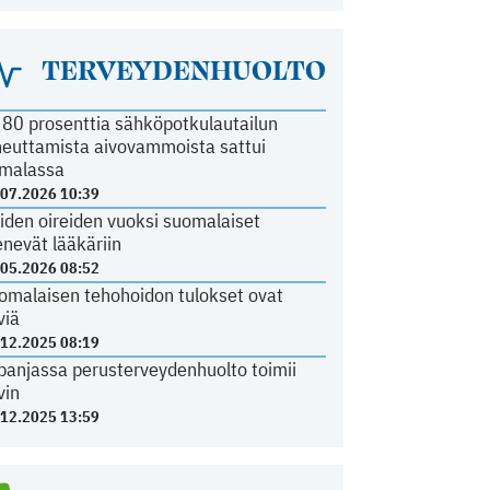
TERVEYDENHUOLTO
i 80 prosenttia sähköpotkulautailun
heuttamista aivovammoista sattui
malassa
.07.2026 10:39
iden oireiden vuoksi suomalaiset
nevät lääkäriin
.05.2026 08:52
omalaisen tehohoidon tulokset ovat
viä
.12.2025 08:19
panjassa perusterveydenhuolto toimii
vin
.12.2025 13:59