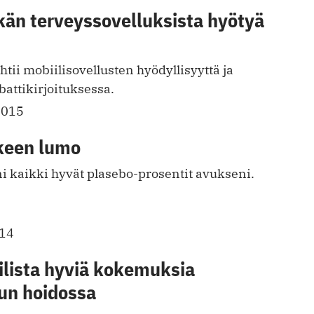
än terveyssovelluksista hyötyä
htii mobiilisovellusten hyödyllisyyttä ja
battikirjoituksessa.
2015
kkeen lumo
ni kaikki hyvät plasebo-prosentit avukseni.
014
ilista hyviä kokemuksia
un hoidossa