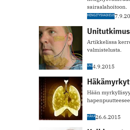
sairaalahoitoon.
HENGITYSVAIKEUS
7.9.2
Unitutkimus
Artikkelissa ker
valmistelusta.
UNI
4.9.2015
Häkämyrkyty
Hään myrkyllisy
hapenpuutteesee
HÄKÄ
26.6.2015