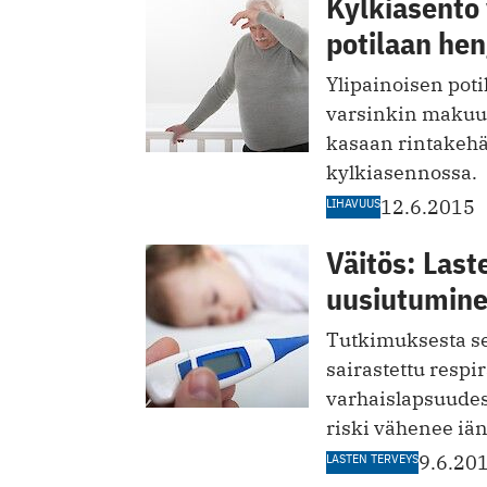
Kylkiasento 
potilaan he
Ylipainoisen pot
varsinkin makuua
kasaan rintakehän
kylkiasennossa.
LIHAVUUS
12.6.2015
Väitös: Las
uusiutumine
Tutkimuksesta sel
sairastettu respir
varhaislapsuudes
riski vähenee iä
LASTEN TERVEYS
9.6.20