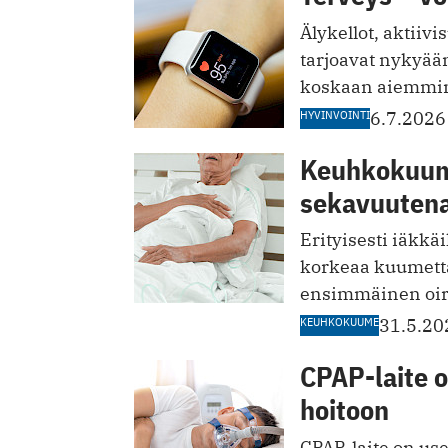
Älykellot, aktiiv
tarjoavat nykyää
koskaan aiemmi
HYVINVOINTI
6.7.2026
Keuhkokuume
sekavuuten
Erityisesti iäkkä
korkeaa kuumetta 
ensimmäinen oir
KEUHKOKUUME
31.5.20
CPAP-laite 
hoitoon
CPAP-laite on us