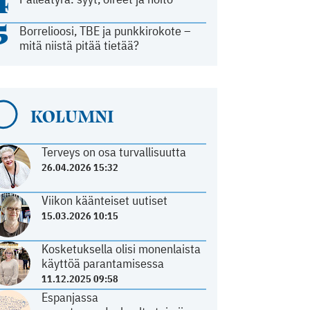
4
5
Borrelioosi, TBE ja punkkirokote –
mitä niistä pitää tietää?
KOLUMNI
Terveys on osa turvallisuutta
26.04.2026 15:32
Viikon käänteiset uutiset
15.03.2026 10:15
Kosketuksella olisi monenlaista
käyttöä parantamisessa
11.12.2025 09:58
Espanjassa