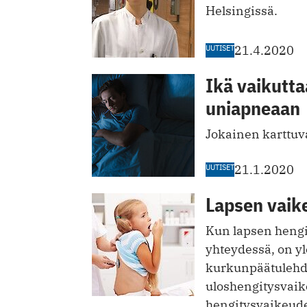
Helsingissä.
UUTISET
21.4.2020
Ikä vaikutta
uniapneaan
Jokainen karttu
UUTISET
21.1.2020
Lapsen vaik
Kun lapsen hengi
yhteydessä, on y
kurkunpäätulehdus
uloshengitysvaik
hengitysvaikeudes