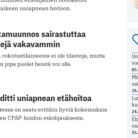
vaikean uniapnean hoitoon.
tamuunnos sairastuttaa
itejä vakavammin
rokotustilanteesta ei ole tilastoja, mutta
Un
vu
jopa puolet heistä voi olla
05
Mi
va
26
ditti uniapnean etähoitoa
Lu
ku
tessa on saatu erittäin hyviä kokemuksia
24
en CPAP-hoidon etäohjauksesta.
El
va
15