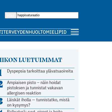
Hae
TI
TERVEYDENHUOLTO
MIELIPIDE
IIKON LUETUIMMAT
1
Dyspepsia tarkoittaa ylävatsaoireita
2
Ampiaisen pisto – näin hoidat
pistoksen ja tunnistat vakavan
allergisen reaktion
3
Läiskät iholla — tunnistatko, mistä
on kysymys?
Palleatyrä: syyt, oireet ja hoito