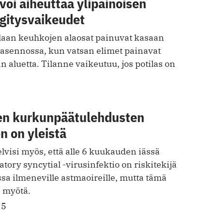
voi aiheuttaa ylipainoisen
ngitysvaikeudet
ilaan keuhkojen alaosat painuvat kasaan
sennossa, kun vatsan elimet painavat
 aluetta. Tilanne vaikeutuu, jos potilas on
ten kurkunpäätulehdusten
n on yleistä
visi myös, että alle 6 kuukauden iässä
atory syncytial -virusinfektio on riskitekijä
sa ilmeneville astmaoireille, mutta tämä
n myötä.
15