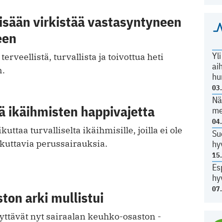
isään virkistää vastasyntyneen
een
Yl
terveellistä, turvallista ja toivottua heti
ai
n.
hu
03
Nä
ää ikäihmisten happivajetta
me
04
uttaa turvalliselta ikäihmisille, joilla ei ole
Su
kuttavia perussairauksia.
hy
15
Es
hy
07
on arki mullistui
äyttävät nyt sairaalan keuhko-osaston ­