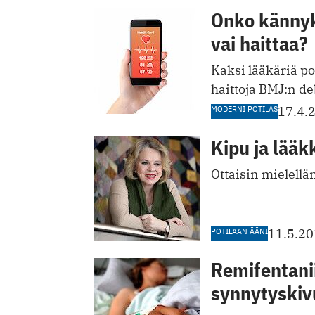
Onko kännyk
vai haittaa?
Kaksi lääkäriä po
haittoja BMJ:n de
MODERNI POTILAS
17.4.
Kipu ja lää
Ottaisin mielellä
POTILAAN ÄÄNI
11.5.2
Remifentani
synnytyskiv