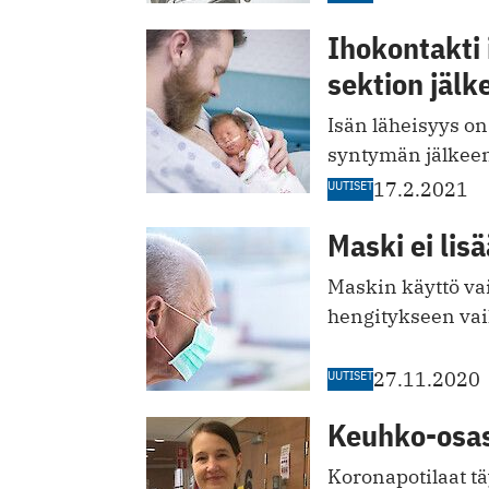
Ihokontakti 
sektion jälk
Isän läheisyys on 
syntymän jälkee
UUTISET
17.2.2021
Maski ei lis
Maskin käyttö vaik
hengitykseen ­vai
UUTISET
27.11.2020
Keuhko-osast
Koronapotilaat ­t