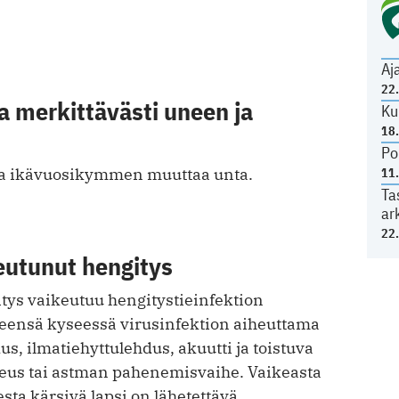
Aj
22
a merkittävästi uneen ja
Ku
18
Po
va ikävuosikymmen muuttaa unta.
11
Ta
ar
22
eutunut hengitys
tys vaikeutuu hengitystieinfektion
leensä kyseessä virusinfektion aiheuttama
, ilmatiehyttulehdus, akuutti ja toistuva
eus tai astman pahenemisvaihe. Vaikeasta
ta kärsivä lapsi on lähetettävä