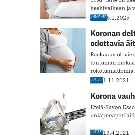
keskivaikean ja 
UNIAPNEA
5.1.2025
Koronan del
odottavia ä
Raskaana olevien 
tuntuman mukaan 
rokottamattomia.
UUTISET
1.11.2021
Korona vauh
Etelä-Savon Esso
uniapneapotilaid
UUTISET
13.4.2021