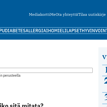
Mediakortti
Me
Ota yhteyttä
Tilaa uutiskirje
PU
DIABETES
ALLERGIA
IHO
MIELI
LAPSET
HYVINVOIN
V
n perusteella
iko sitä mitata?