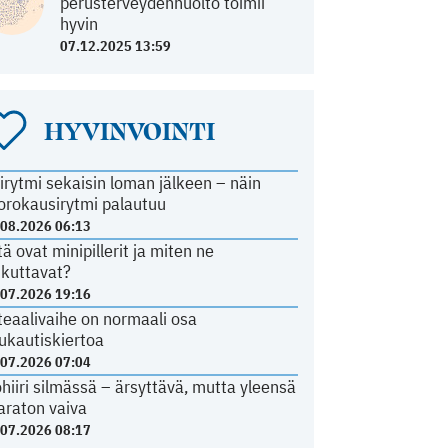
perusterveydenhuolto toimii
hyvin
07.12.2025 13:59
HYVINVOINTI
irytmi sekaisin loman jälkeen – näin
orokausirytmi palautuu
.08.2026 06:13
tä ovat minipillerit ja miten ne
ikuttavat?
.07.2026 19:16
teaalivaihe on normaali osa
ukautiskiertoa
.07.2026 07:04
ohiiri silmässä – ärsyttävä, mutta yleensä
araton vaiva
.07.2026 08:17