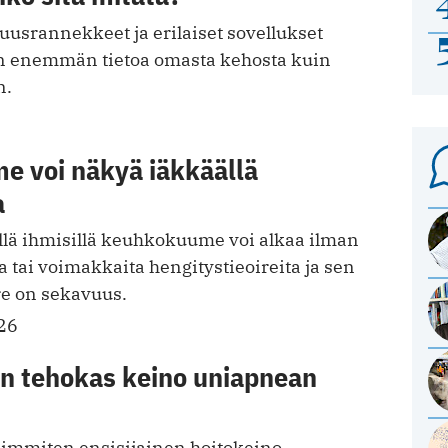
isuusrannekkeet ja erilaiset sovellukset
n enemmän tietoa omasta kehosta kuin
n.
 voi näkyä iäkkäällä
a
illä ihmisillä keuhkokuume voi alkaa ilman
tai voimakkaita hengitystieoireita ja sen
e on sekavuus.
26
on tehokas keino uniapnean
eimmiten ensisijainen hoitokeino