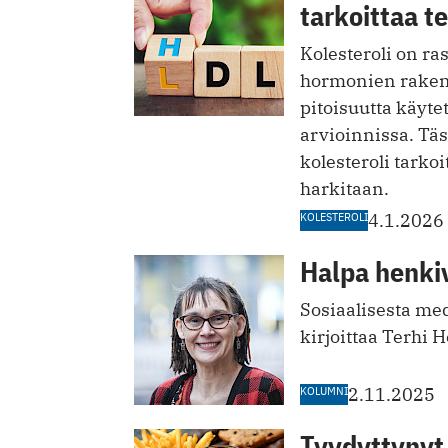
tarkoittaa t
Kolesteroli on ras
hormonien raken
pitoisuutta käyte
arvioinnissa. Täs
kolesteroli tarkoi
harkitaan.
KOLESTEROLI
4.1.2026
Halpa henki
Sosiaalisesta med
kirjoittaa Terhi 
KOLUMNI
2.11.2025
Tyydyttynyt 