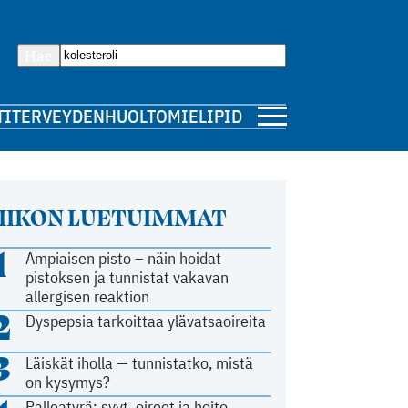
Hae
TI
TERVEYDENHUOLTO
MIELIPIDE
IIKON LUETUIMMAT
1
Ampiaisen pisto – näin hoidat
pistoksen ja tunnistat vakavan
allergisen reaktion
2
Dyspepsia tarkoittaa ylävatsaoireita
3
Läiskät iholla — tunnistatko, mistä
on kysymys?
Palleatyrä: syyt, oireet ja hoito