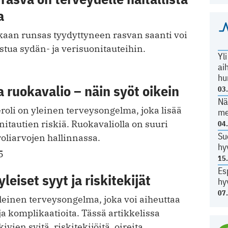
a
an runsas tyydyttyneen rasvan saanti voi
astua sydän- ja verisuonitauteihin.
Yl
ai
hu
a ruokavalio – näin syöt oikein
03
Nä
roli on yleinen terveysongelma, joka lisää
me
nitautien riskiä. Ruokavaliolla on suuri
04
Su
oliarvojen hallinnassa.
hy
5
15
Es
leiset syyt ja riskitekijät
hy
07
leinen terveysongelma, joka voi aiheuttaa
 ja komplikaatioita. Tässä artikkelissa
ivien syitä, riskitekijöitä, oireita,