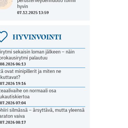
perusterveydenhuolto toimii
hyvin
07.12.2025 13:59
HYVINVOINTI
irytmi sekaisin loman jälkeen – näin
orokausirytmi palautuu
.08.2026 06:13
tä ovat minipillerit ja miten ne
ikuttavat?
.07.2026 19:16
teaalivaihe on normaali osa
ukautiskiertoa
.07.2026 07:04
ohiiri silmässä – ärsyttävä, mutta yleensä
araton vaiva
.07.2026 08:17