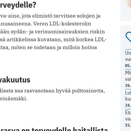
erveydelle?
va-aine, jota elimistö tarvitsee solujen ja
nusaineena. Veren LDL-kolesterolin
tään sydän- ja verisuonisairauksien riskin
sä artikkelissa kuvataan, mitä korkea LDL-
ttaa, miten se todetaan ja milloin hoitoa
Un
vu
05
Mi
vakuutus
va
26
iasta saa rasvasotaan hyvää polttoainetta,
Lu
Heinäsmäki.
ku
24
El
va
15
rasva on terveydelle haitallista