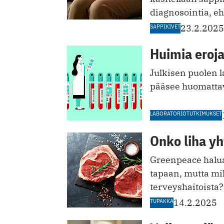
diagnosointia, eh
SAPPIKIVET
23.2.2025
Huimia eroj
Julkisen puolen l
pääsee huomattav
LABORATORIOTUTKIMUKSET
Onko liha yh
Greenpeace halua
tapaan, mutta mi
terveyshaitoista?
TUPAKKA
14.2.2025