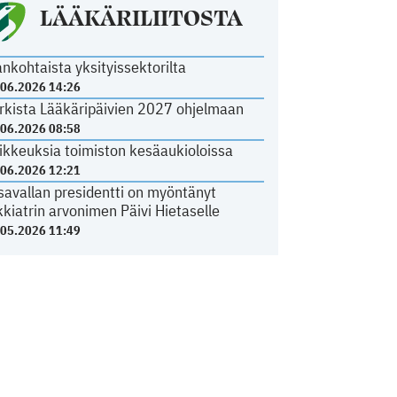
LÄÄKÄRILIITOSTA
ankohtaista yksityissektorilta
.06.2026 14:26
rkista Lääkäripäivien 2027 ohjelmaan
.06.2026 08:58
ikkeuksia toimiston kesäaukioloissa
.06.2026 12:21
savallan presidentti on myöntänyt
kkiatrin arvonimen Päivi Hietaselle
.05.2026 11:49