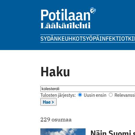
SYDÄN
KEUHKOT
SYÖPÄ
INFEKTIOT
KI
Haku
Tulosten järjestys:
Uusin ensin
Relevanssi
Hae >
229 osumaa
Näin Suomi 