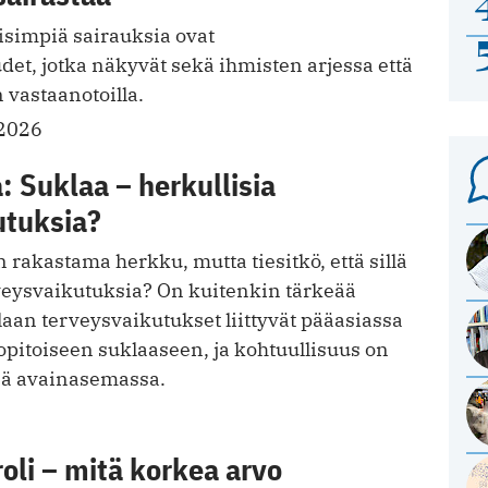
isimpiä sairauksia ovat
det, jotka näkyvät sekä ihmisten arjessa että
 vastaanotoilla.
.2026
: Suklaa – herkullisia
utuksia?
rakastama herkku, mutta tiesitkö, että sillä
rveysvaikutuksia? On kuitenkin tärkeää
laan terveysvaikutukset liittyvät pääasiassa
itoiseen suklaaseen, ja kohtuullisuus on
sä avainasemassa.
oli – mitä korkea arvo