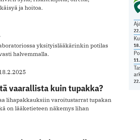
käisyä ja hoitoa.
Aj
22
a
Ku
aboratoriossa yksityislääkärinkin potilas
18
Po
asti halvemmalla.
11
Ta
18.2.2025
ar
22
tä vaarallista kuin tupakka?
a lihapakkauksiin varoitustarrat tupakan
kä on lääketieteen näkemys lihan