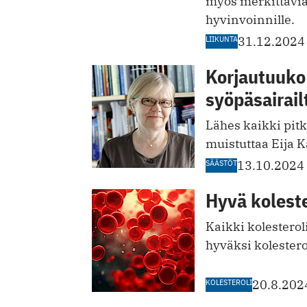
myös merkittäviä 
hyvinvoinnille.
LIIKUNTA
31.12.2024
Korjautuuko
syöpäsairail
Lähes kaikki pit
muistuttaa Eija K
SÄÄSTÖT
13.10.2024
Hyvä koleste
Kaikki kolesterol
hyväksi kolestero
KOLESTEROLI
20.8.202