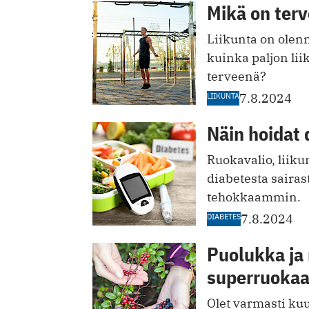
Mikä on terv
Liikunta on olen
kuinka paljon lii
terveenä?
LIIKUNTA
7.8.2024
Näin hoidat 
Ruokavalio, liikun
diabetesta sairas
tehokkaammin.
DIABETES
7.8.2024
Puolukka ja
superruoka
Olet varmasti kuul