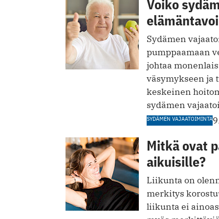
Voiko sydäm
elämäntavoi
Sydämen vajaatoim
pumppaamaan ver
johtaa monenlais
väsymykseen ja t
keskeinen hoitom
sydämen vajaatoi
SYDÄMEN VAJAATOIMINTA
9
Mitkä ovat 
aikuisille?
Liikunta on olenn
merkitys korostuu
liikunta ei ainoa