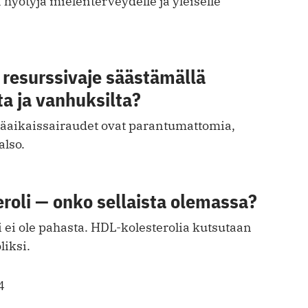
hyötyjä mielenterveydelle ja yleiselle
 resurssivaje säästämällä
ta ja vanhuksilta?
käaikaissairaudet ovat parantumattomia,
also.
roli — onko sellaista olemassa?
i ei ole pahasta. HDL-kolesterolia kutsutaan
liksi.
4