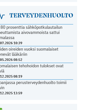
TERVEYDENHUOLTO
i 80 prosenttia sähköpotkulautailun
heuttamista aivovammoista sattui
malassa
.07.2026 10:39
iden oireiden vuoksi suomalaiset
nevät lääkäriin
.05.2026 08:52
omalaisen tehohoidon tulokset ovat
viä
.12.2025 08:19
panjassa perusterveydenhuolto toimii
vin
.12.2025 13:59