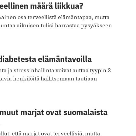
eellinen määrä liikkua?
nainen osa terveellistä elämäntapaa, mutta
kuntaa aikuisen tulisi harrastaa pysyäkseen
diabetesta elämäntavoilla
ta ja stressinhallinta voivat auttaa tyypin 2
tavia henkilöitä hallitsemaan tautiaan
 muut marjat ovat suomalaista
a
lut, että marjat ovat terveellisiä, mutta