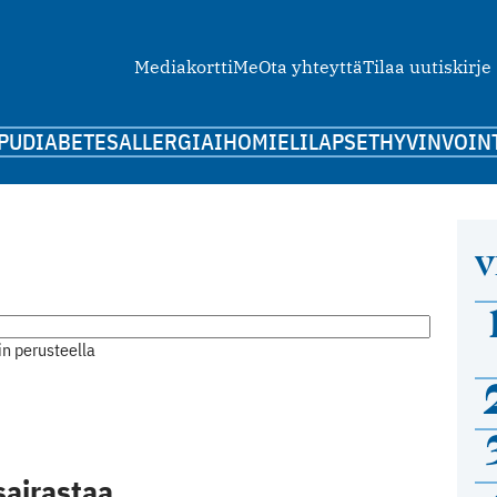
Mediakortti
Me
Ota yhteyttä
Tilaa uutiskirje
PU
DIABETES
ALLERGIA
IHO
MIELI
LAPSET
HYVINVOIN
V
n perusteella
sairastaa