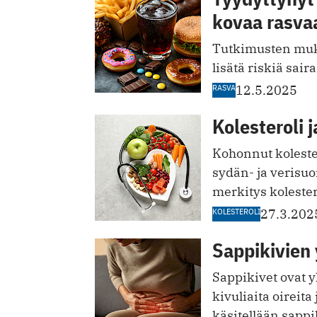
kovaa rasva
Tutkimusten muka
lisätä riskiä sair
RASVA
12.5.2025
Kolesteroli j
Kohonnut koleste
sydän- ja verisuo
merkitys kolester
KOLESTEROLI
27.3.202
Sappikivien y
Sappikivet ovat y
kivuliaita oireita
käsitellään sappik