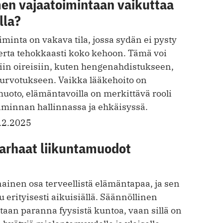
en vajaatoimintaan vaikuttaa
lla?
inta on vakava tila, jossa sydän ei pysty
ta tehokkaasti koko kehoon. Tämä voi
iin oireisiin, kuten hengenahdistukseen,
urvotukseen. Vaikka lääkehoito on
uoto, elämäntavoilla on merkittävä rooli
minnan hallinnassa ja ehkäisyssä.
.2.2025
parhaat liikuntamuodot
ainen osa terveellistä elämäntapaa, ja sen
 erityisesti aikuisiällä. Säännöllinen
staan paranna fyysistä kuntoa, vaa n sillä on