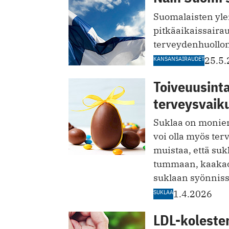
Suomalaisten yle
pitkäaikaissairau
terveydenhuollon
KANSANSAIRAUDET
25.5
Toiveuusinta
terveysvaik
Suklaa on monien 
voi olla myös te
muistaa, että suk
tummaan, kaakaop
suklaan syönnis
SUKLAA
1.4.2026
LDL-kolester