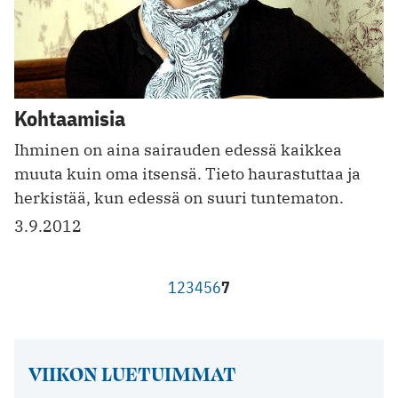
Kohtaamisia
Ihminen on aina sairauden edessä kaikkea
muuta kuin oma itsensä. Tieto haurastuttaa ja
herkistää, kun edessä on suuri tuntematon.
3.9.2012
1
2
3
4
5
6
7
VIIKON LUETUIMMAT