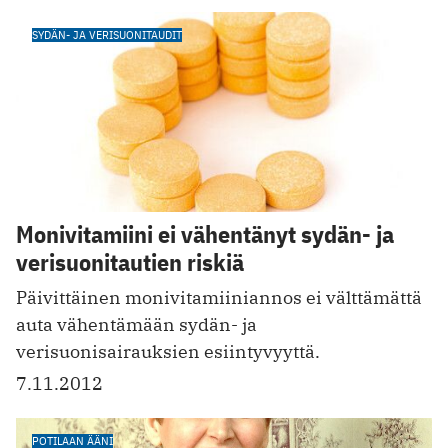
SYDÄN- JA VERISUONITAUDIT
Monivitamiini ei vähentänyt sydän- ja
verisuonitautien riskiä
Päivittäinen monivitamiiniannos ei välttämättä
auta vähentämään sydän- ja
verisuonisairauksien esiintyvyyttä.
7.11.2012
POTILAAN ÄÄNI