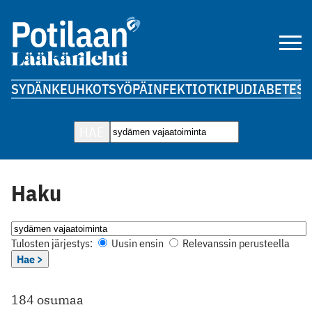
SYDÄN
KEUHKOT
SYÖPÄ
INFEKTIOT
KIPU
DIABETES
A
HAE
Haku
Tulosten järjestys:
Uusin ensin
Relevanssin perusteella
Hae >
184 osumaa