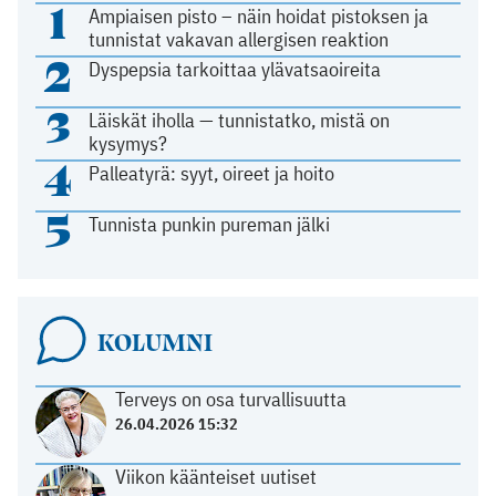
1
Ampiaisen pisto – näin hoidat pistoksen ja
tunnistat vakavan allergisen reaktion
2
Dyspepsia tarkoittaa ylävatsaoireita
3
Läiskät iholla — tunnistatko, mistä on
kysymys?
4
Palleatyrä: syyt, oireet ja hoito
5
Tunnista punkin pureman jälki
KOLUMNI
Terveys on osa turvallisuutta
26.04.2026 15:32
Viikon käänteiset uutiset