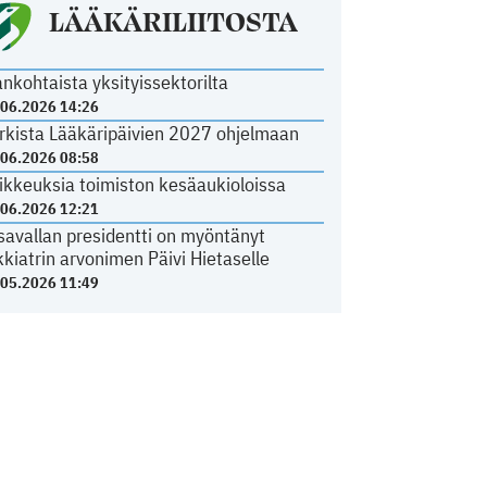
LÄÄKÄRILIITOSTA
ankohtaista yksityissektorilta
.06.2026 14:26
rkista Lääkäripäivien 2027 ohjelmaan
.06.2026 08:58
ikkeuksia toimiston kesäaukioloissa
.06.2026 12:21
savallan presidentti on myöntänyt
kkiatrin arvonimen Päivi Hietaselle
.05.2026 11:49