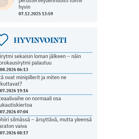
perusterveydenhuolto toimii
hyvin
07.12.2025 13:59
HYVINVOINTI
irytmi sekaisin loman jälkeen – näin
orokausirytmi palautuu
.08.2026 06:13
tä ovat minipillerit ja miten ne
ikuttavat?
.07.2026 19:16
teaalivaihe on normaali osa
ukautiskiertoa
.07.2026 07:04
ohiiri silmässä – ärsyttävä, mutta yleensä
araton vaiva
.07.2026 08:17