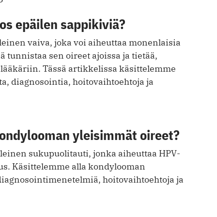
jos epäilen sappikiviä?
leinen vaiva, joka voi aiheuttaa monenlaisia
ä tunnistaa sen oireet ajoissa ja tietää,
lääkäriin. Tässä artikkelissa käsittelemme
ta, diagnosointia, hoitovaihtoehtoja ja
kondylooman yleisimmät oireet?
einen sukupuolitauti, jonka aiheuttaa HPV-
rus. Käsittelemme alla kondylooman
diagnosointimenetelmiä, hoitovaihtoehtoja ja
5