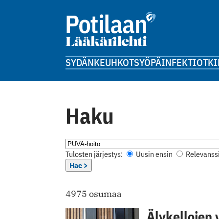
SYDÄN
KEUHKOT
SYÖPÄ
INFEKTIOT
KI
Haku
Tulosten järjestys:
Uusin ensin
Relevanssi
Hae >
4975 osumaa
Älykellojen