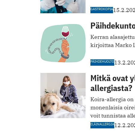
GASTROKOPIA
15.2.20
Päihdekuntou
Kerran alasajett
kirjoittaa Marko 
PÄIHDEHUOLTO
13.2.20
Mitkä ovat y
allergiasta?
Koira-allergia on
monenlaisia oire
voit tunnistaa all
ELÄINALLERGIA
12.2.20