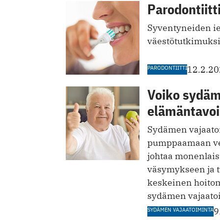
Parodontiitt
Syventyneiden ie
väestötutkimuksi
PARODONTIITTI
12.2.2
Voiko sydäm
elämäntavoi
Sydämen vajaatoim
pumppaamaan ver
johtaa monenlais
väsymykseen ja t
keskeinen hoitom
sydämen vajaatoi
SYDÄMEN VAJAATOIMINTA
9