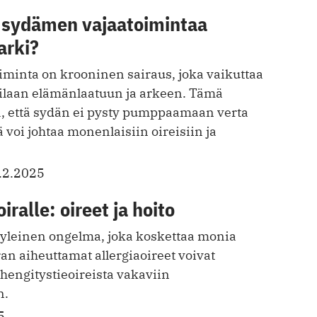
n sydämen vajaatoimintaa
arki?
minta on krooninen sairaus, joka vaikuttaa
tilaan elämänlaatuun ja arkeen. Tämä
aa, että sydän ei pysty pumppaamaan verta
 voi johtaa monenlaisiin oireisiin ja
.2.2025
iralle: oireet ja hoito
n yleinen ongelma, joka koskettaa monia
an aiheuttamat allergiaoireet voivat
ä hengitystieoireista vakaviin
n.
5