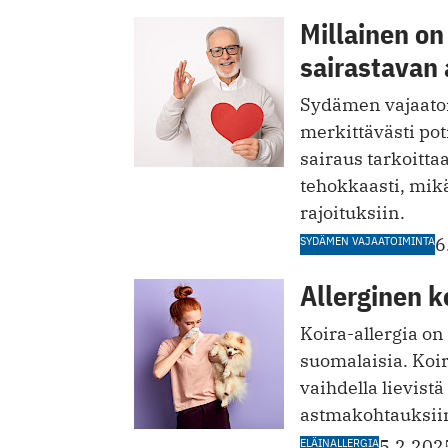
Millainen o
sairastavan 
Sydämen vajaatoi
merkittävästi po
sairaus tarkoitt
tehokkaasti, mikä
rajoituksiin.
SYDÄMEN VAJAATOIMINTA
6
Allerginen ko
Koira-allergia o
suomalaisia. Koir
vaihdella lievist
astmakohtauksii
ELÄINALLERGIA
5.2.202