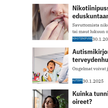
Nikotiinipus
eduskuntaa
Savuttomista niko
tai maut lukuun o
NIKOTIINIPUSSI
30.1.2
Autismikirjo
terveydenhu
Ongelmat voivat j
AUTISMI
30.1.2025
Kuinka tunn
oireet?