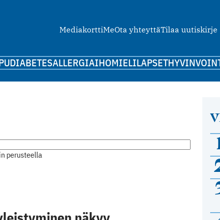
Mediakortti
Me
Ota yhteyttä
Tilaa uutiskirje
PU
DIABETES
ALLERGIA
IHO
MIELI
LAPSET
HYVINVOIN
V
n perusteella
 yleistyminen näkyy