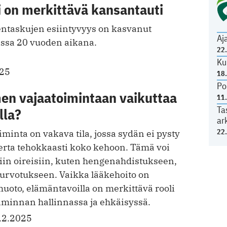
i on merkittävä kansantauti
ntaskujen esiintyvyys on kasvanut
Aj
ssa 20 vuoden aikana.
22
Ku
025
18
Po
en vajaatoimintaan vaikuttaa
11
Ta
lla?
ar
22
inta on vakava tila, jossa sydän ei pysty
ta tehokkaasti koko kehoon. Tämä voi
iin oireisiin, kuten hengenahdistukseen,
urvotukseen. Vaikka lääkehoito on
uoto, elämäntavoilla on merkittävä rooli
minnan hallinnassa ja ehkäisyssä.
.2.2025