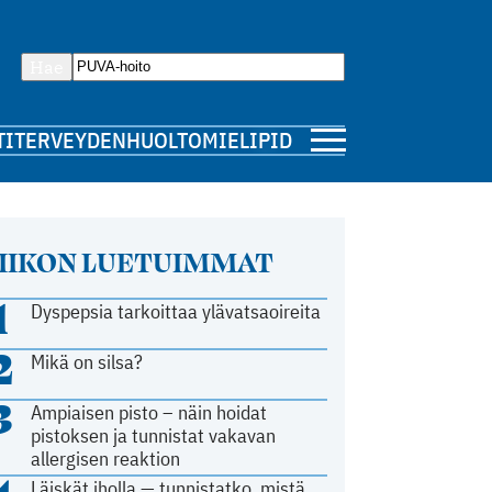
Hae
TI
TERVEYDENHUOLTO
MIELIPIDE
IIKON LUETUIMMAT
1
Dyspepsia tarkoittaa ylävatsaoireita
2
Mikä on silsa?
3
Ampiaisen pisto – näin hoidat
pistoksen ja tunnistat vakavan
allergisen reaktion
Läiskät iholla — tunnistatko, mistä