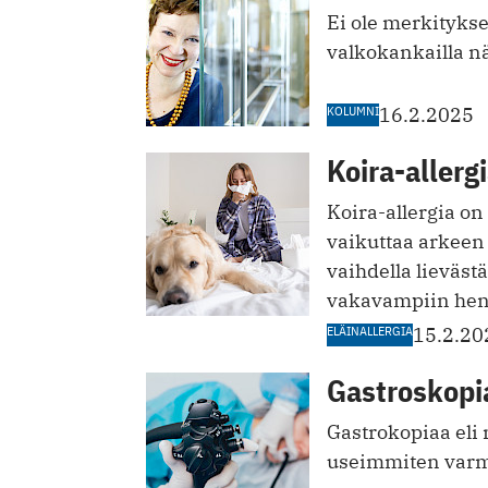
Ei ole merkityks
valkokankailla nä
KOLUMNI
16.2.2025
Koira-allerg
Koira-allergia on
vaikuttaa arkeen 
vaihdella lieväst
vakavampiin heng
ELÄINALLERGIA
15.2.20
Gastroskopia
Gastrokopiaa eli
useimmiten varm