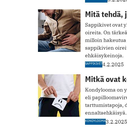
Mitä tehdä, 
Sappikivet ovat y
oireita. On tärkeä
milloin hakeutua 
sappikivien oirei
ehkäisykeinoja.
SAPPIKIVET
4.2.2025
Mitkä ovat 
Kondylooma on yl
eli papilloomavi
tarttumistapoja, 
ennaltaehkäisyä.
KONDYLOOMA
3.2.202