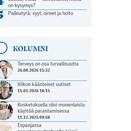
4
on kysymys?
5
Palleatyrä: syyt, oireet ja hoito
KOLUMNI
Terveys on osa turvallisuutta
26.04.2026 15:32
Viikon käänteiset uutiset
15.03.2026 10:15
Kosketuksella olisi monenlaista
käyttöä parantamisessa
11.12.2025 09:58
Espanjassa