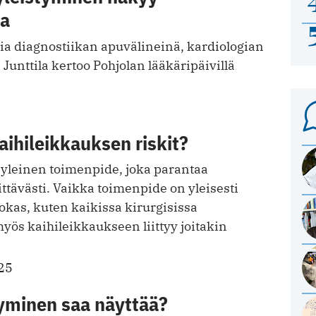
la
imia diagnostiikan apuvälineinä, kardiologian
 Junttila kertoo Pohjolan lääkäripäivillä
aihileikkauksen riskit?
 yleinen toimenpide, joka parantaa
tävästi. Vaikka toimenpide on yleisesti
hokas, kuten kaikissa kirurgisissa
yös kaihileikkaukseen liittyy joitakin
25
tyminen saa näyttää?