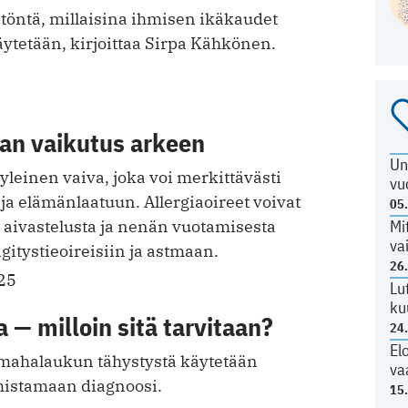
etöntä, millaisina ihmisen ikäkaudet
ytetään, kirjoittaa Sirpa Kähkönen.
ian vaikutus arkeen
Un
 yleinen vaiva, joka voi merkittävästi
vu
ja elämänlaatuun. Allergiaoireet voivat
05
Mi
ä aivastelusta ja nenän vuotamisesta
va
itystieoireisiin ja astmaan.
26
25
Lu
ku
 — milloin sitä tarvitaan?
24
El
 mahalaukun tähystystä käytetään
va
istamaan diagnoosi.
15