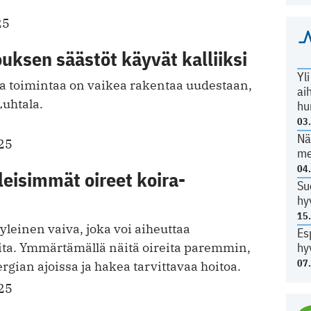
25
ksen säästöt käyvät kalliiksi
Yl
ua toimintaa on vaikea rakentaa uudestaan,
ai
Luhtala.
hu
03
Nä
25
me
04
leisimmät oireet koira-
Su
hy
15
 yleinen vaiva, joka voi aiheuttaa
Es
hy
ita. Ymmärtämällä näitä oireita paremmin,
07
ergian ajoissa ja hakea tarvittavaa hoitoa.
25