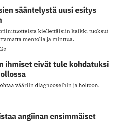
sien sääntelystä uusi esitys
n
tiinituotteista kiellettäisiin kaikki tuoksut
ttamatta mentolia ja minttua.
025
n ihmiset eivät tule kohdatuksi
ollossa
ohtaa vääriin diagnooseihin ja hoitoon.
istaa angiinan ensimmäiset