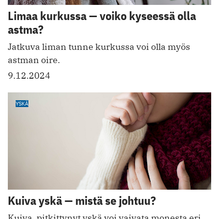
Limaa kurkussa — voiko kyseessä olla
astma?
Jatkuva liman tunne kurkussa voi olla myös
astman oire.
9.12.2024
YSKÄ
Kuiva yskä — mistä se johtuu?
Kuiva, pitkittynyt yskä voi vaivata monesta eri