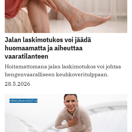
Jalan laskimotukos voi jäädä
huomaamatta ja aiheuttaa
vaaratilanteen
Hoitamattomana jalan laskimotukos voi johtaa
hengenvaaralliseen keuhkoveritulppaan.
28.5.2026
HENGENAHDISTUS