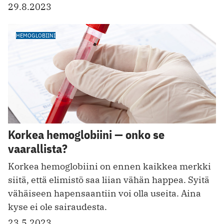
29.8.2023
HEMOGLOBIINI
Korkea hemoglobiini — onko se
vaarallista?
Korkea hemoglobiini on ennen kaikkea merkki
siitä, että elimistö saa liian vähän happea. Syitä
vähäiseen hapensaantiin voi olla useita. Aina
kyse ei ole sairaudesta.
23.5.2023