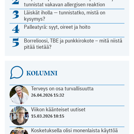
tunnistat vakavan allergisen reaktion
3
Läiskät iholla — tunnistatko, mistä on
kysymys?
4
Palleatyrä: syyt, oireet ja hoito
5
Borrelioosi, TBE ja punkkirokote – mitä niistä
pitää tietää?
KOLUMNI
Terveys on osa turvallisuutta
26.04.2026 15:32
Viikon käänteiset uutiset
15.03.2026 10:15
Kosketuksella olisi monenlaista käyttöä