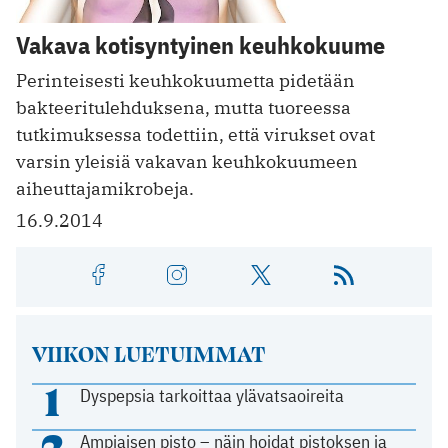
Vakava kotisyntyinen keuhkokuume
Perinteisesti keuhkokuumetta pidetään
bakteeritulehduksena, mutta tuoreessa
tutkimuksessa todettiin, että virukset ovat
varsin yleisiä vakavan keuhkokuumeen
aiheuttajamikrobeja.
16.9.2014
VIIKON LUETUIMMAT
1
Dyspepsia tarkoittaa ylävatsaoireita
2
Ampiaisen pisto – näin hoidat pistoksen ja