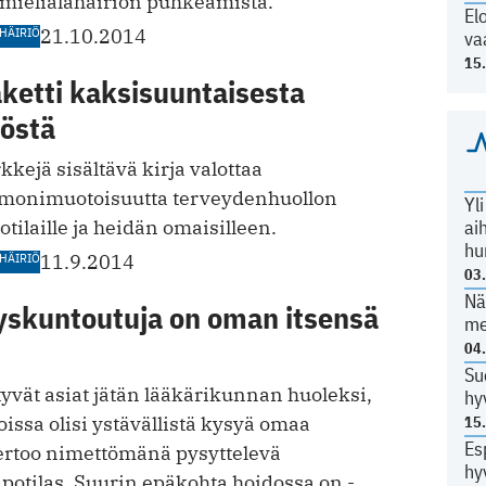
mielialahäiriön puhkeamista.
El
HÄIRIÖ
21.10.2014
va
15
ketti kaksisuuntaisesta
iöstä
kejä sisältävä kirja valottaa
monimuotoisuutta terveydenhuollon
Yl
ai
otilaille ja heidän omaisilleen.
hu
HÄIRIÖ
11.9.2014
03
Nä
yskuntoutuja on oman itsensä
me
04
Su
tyvät asiat jätän lääkärikunnan huoleksi,
hy
issa olisi ystävällistä kysyä omaa
15
Es
kertoo nimettömänä pysyttelevä
hy
potilas. Suurin epäkohta hoidossa on ­