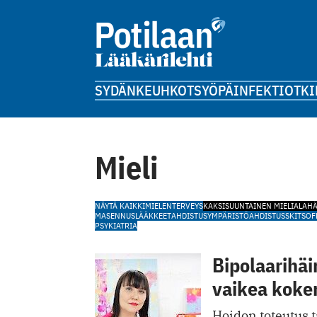
SYDÄN
KEUHKOT
SYÖPÄ
INFEKTIOT
KI
Mieli
NÄYTÄ KAIKKI
MIELENTERVEYS
KAKSISUUNTAINEN MIELIALAHÄ
MASENNUSLÄÄKKEET
AHDISTUS
YMPÄRISTÖAHDISTUS
SKITSOF
PSYKIATRIA
Bipolaarihäi
vaikea kok
Hoidon toteutus tä