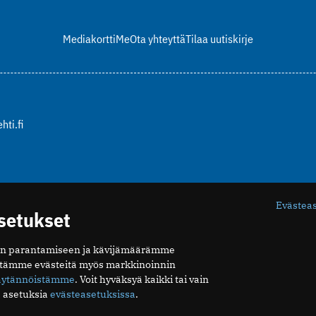
Mediakortti
Me
Ota yhteyttä
Tilaa uutiskirje
hti.fi
Evästea
asetukset
n parantamiseen ja kävijämäärämme
ytämme evästeitä myös markkinoinnin
äytännöistämme
. Voit hyväksyä kaikki tai vain
 asetuksia
evästeasetuksissa
.