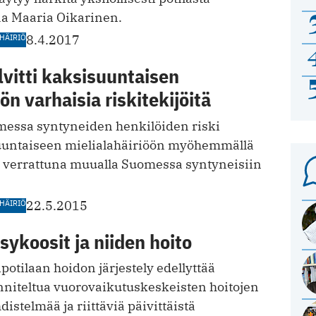
aa Maaria Oikarinen.
HÄIRIÖ
8.4.2017
vitti kaksisuuntaisen
ön varhaisia riskitekijöitä
omessa syntyneiden henkilöiden riski
uuntaiseen mielialahäiriöön myöhemmällä
pi verrattuna muualla Suomessa syntyneisiin
HÄIRIÖ
22.5.2015
ykoosit ja niiden hoito
otilaan hoidon järjestely edellyttää
unniteltua vuorovaikutus­keskeisten hoitojen
istelmää ja riittäviä päivittäistä