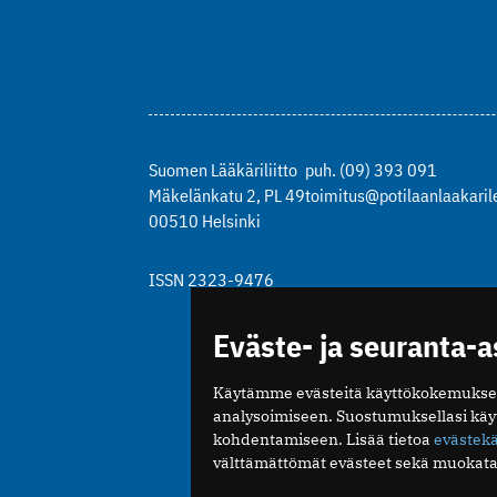
Suomen Lääkäriliitto
puh. (09) 393 091
Mäkelänkatu 2, PL 49
toimitus@potilaanlaakarile
00510 Helsinki
ISSN 2323-9476
Eväste- ja seuranta-
Käytämme evästeitä käyttökokemukse
analysoimiseen. Suostumuksellasi kä
kohdentamiseen. Lisää tietoa
evästek
välttämättömät evästeet sekä muokata