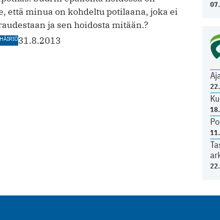
07
e, että minua on kohdeltu ­potilaana, joka ei
raudestaan ja sen hoidosta mitään.?
HÄIRIÖ
31.8.2013
Aj
22
Ku
18
Po
11
Ta
ar
22