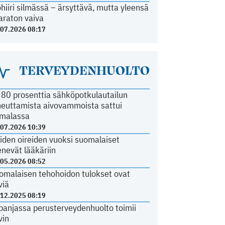
ohiiri silmässä – ärsyttävä, mutta yleensä
araton vaiva
.07.2026 08:17
TERVEYDENHUOLTO
i 80 prosenttia sähköpotkulautailun
heuttamista aivovammoista sattui
malassa
.07.2026 10:39
iden oireiden vuoksi suomalaiset
nevät lääkäriin
.05.2026 08:52
omalaisen tehohoidon tulokset ovat
viä
.12.2025 08:19
panjassa perusterveydenhuolto toimii
vin