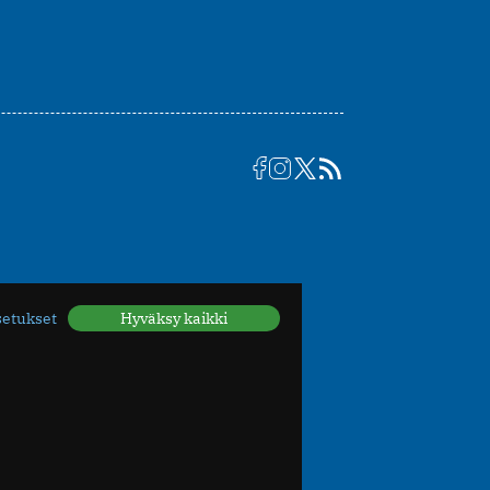
setukset
Hyväksy kaikki