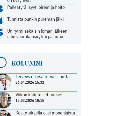
on kysymys?
3
Palleatyrä: syyt, oireet ja hoito
4
Tunnista punkin pureman jälki
5
Unirytmi sekaisin loman jälkeen –
näin vuorokausirytmi palautuu
KOLUMNI
Terveys on osa turvallisuutta
26.04.2026 15:32
Viikon käänteiset uutiset
15.03.2026 10:15
Kosketuksella olisi monenlaista