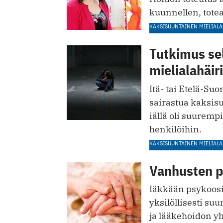
kuunnellen, tote
KAKSISUUNTAINEN MIELIALA
Tutkimus sel
mielialahäiri
Itä- tai Etelä-Su
sairastua kaksis
iällä oli suurem
henkilöihin.
KAKSISUUNTAINEN MIELIALA
Vanhusten ps
Iäkkään psykoosip
yksilöllisesti su
ja lääkehoidon yhd