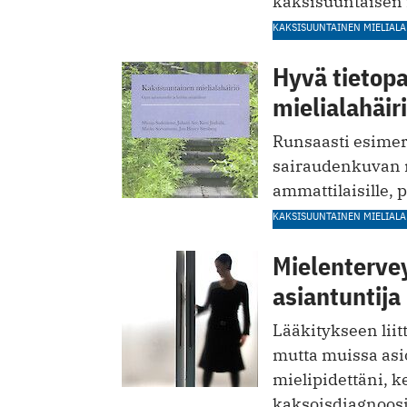
kaksisuuntaisen 
KAKSISUUNTAINEN MIELIALA
Hyvä tietopa
mielialahäir
Runsaasti esimerk
sairaudenkuvan 
ammattilaisille, p
KAKSISUUNTAINEN MIELIALA
Mielenterve
asiantuntija
Lääkitykseen liit
mutta muissa asio
mielipidettäni, 
kaksoisdiagnoosi