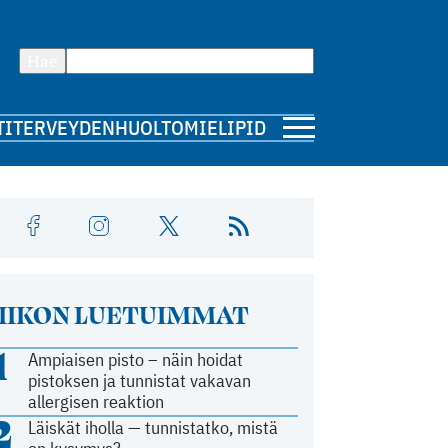
Hae
TI
TERVEYDENHUOLTO
MIELIPIDE
IIKON LUETUIMMAT
1
Ampiaisen pisto – näin hoidat
pistoksen ja tunnistat vakavan
allergisen reaktion
2
Läiskät iholla — tunnistatko, mistä