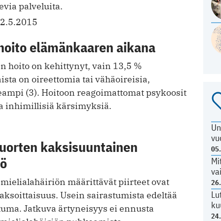
evia palveluita.
2.5.2015
hoito elämänkaaren aikana
 hoito on kehittynyt, vain 13,5 %
ista on oireettomia tai vähäoireisia,
eampi (3). Hoitoon reagoimattomat psykoosit
a inhimillisiä kärsimyksiä.
Un
vu
Nuorten kaksisuuntainen
05
iö
Mi
va
ielialahäiriön määrittävät piirteet ovat
26
Lu
 jaksoittaisuus. Usein sairastumista edeltää
ku
tuma. Jatkuva ärtyneisyys ei ennusta
24