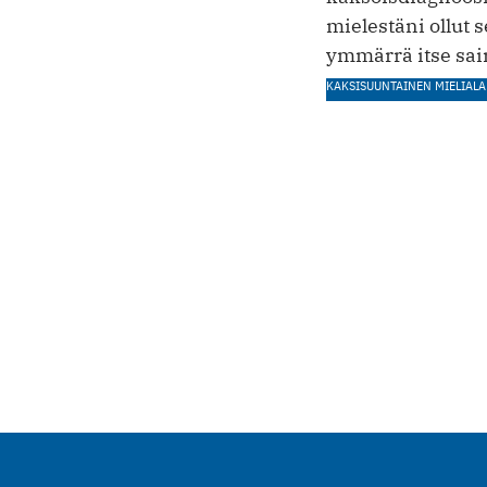
mielestäni ollut s
ymmärrä itse ­sai
KAKSISUUNTAINEN MIELIALA