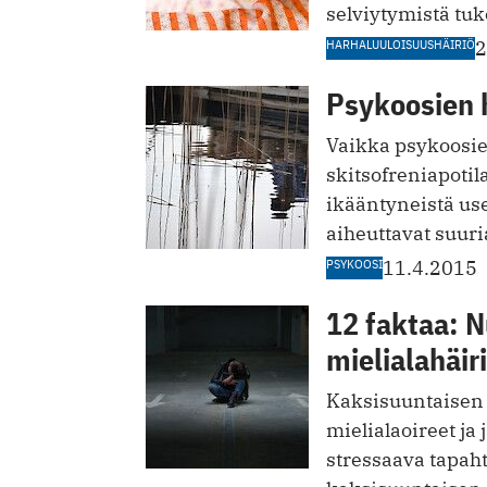
selviytymistä tuk
HARHALUULOISUUSHÄIRIÖ
2
Psykoosien 
Vaikka psykoosien
skitsofreniapotila
ikääntyneistä us
aiheuttavat suuri
PSYKOOSI
11.4.2015
12 faktaa: 
mielialahäir
Kaksisuuntaisen m
mielialaoireet ja
stressaava tapah