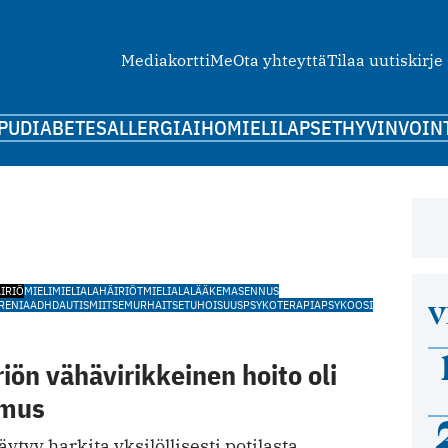
Mediakortti
Me
Ota yhteyttä
Tilaa uutiskirje
PU
DIABETES
ALLERGIA
IHO
MIELI
LAPSET
HYVINVOIN
IRIÖ
MIELI
MIELIALAHÄIRIÖT
MIELIALALÄÄKE
MASENNUS
V
RENIA
ADHD
AUTISMI
ITSEMURHA
ITSETUHOISUUS
PSYKOTERAPIA
PSYKOOSI
riön vähävirikkeinen hoito oli
emus
ytyy harkita yksilöllisesti potilasta