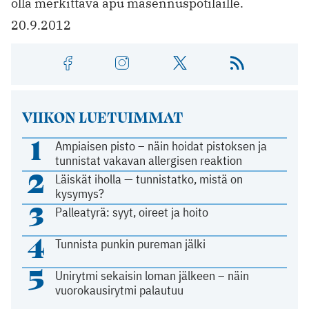
olla merkittävä apu masennuspotilaille.
20.9.2012
VIIKON LUETUIMMAT
1
Ampiaisen pisto – näin hoidat pistoksen ja
tunnistat vakavan allergisen reaktion
2
Läiskät iholla — tunnistatko, mistä on
kysymys?
3
Palleatyrä: syyt, oireet ja hoito
4
Tunnista punkin pureman jälki
5
Unirytmi sekaisin loman jälkeen – näin
vuorokausirytmi palautuu