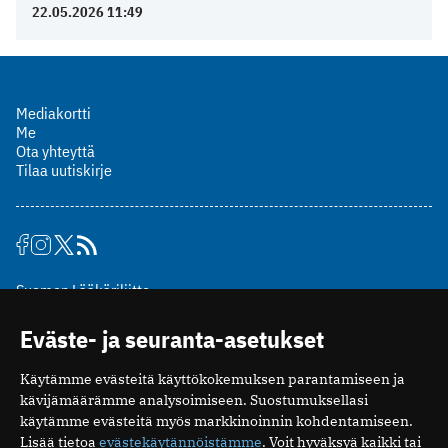
22.05.2026 11:49
Mediakortti
Me
Ota yhteyttä
Tilaa uutiskirje
Suomen Lääkäriliitto
Mäkelänkatu 2, PL 49
Eväste- ja seuranta-asetukset
00510 Helsinki
puh. (09) 393 091
Käytämme evästeitä käyttökokemuksen parantamiseen ja
toimitus@potilaanlaakarilehti.fi
kävijämäärämme analysoimiseen. Suostumuksellasi
käytämme evästeitä myös markkinoinnin kohdentamiseen.
ISSN 2323-9476
Lisää tietoa
evästekäytännöistämme
. Voit hyväksyä kaikki tai