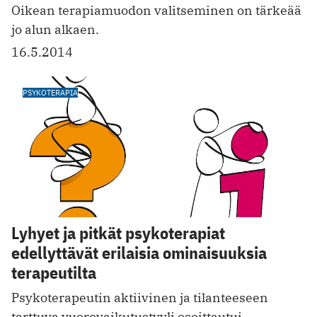
Oikean terapiamuodon valitseminen on tärkeää
jo alun alkaen.
16.5.2014
PSYKOTERAPIA
Lyhyet ja pitkät psykoterapiat
edellyttävät erilaisia ominaisuuksia
terapeutilta
Psykoterapeutin aktiivinen ja tilanteeseen
tarttuva vuorovaikutustyyli osoittautui