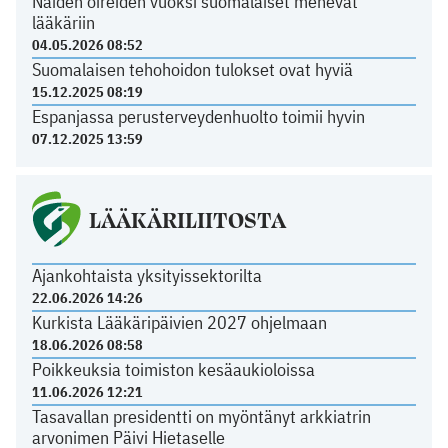
Näiden oireiden vuoksi suomalaiset menevät
lääkäriin
04.05.2026 08:52
Suomalaisen tehohoidon tulokset ovat hyviä
15.12.2025 08:19
Espanjassa perusterveydenhuolto toimii hyvin
07.12.2025 13:59
LÄÄKÄRILIITOSTA
Ajankohtaista yksityissektorilta
22.06.2026 14:26
Kurkista Lääkäripäivien 2027 ohjelmaan
18.06.2026 08:58
Poikkeuksia toimiston kesäaukioloissa
11.06.2026 12:21
Tasavallan presidentti on myöntänyt arkkiatrin
arvonimen Päivi Hietaselle