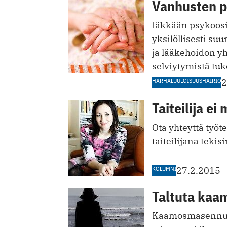
Vanhusten ps
Iäkkään psykoosip
yksilöllisesti su
ja lääkehoidon yhd
selviytymistä tuk
HARHALUULOISUUSHÄIRIÖ
2
Taiteilija e
Ota yhteyttä työ
taiteilijana tekis
KOLUMNI
27.2.2015
Taltuta kaa
Kaamosmasennuks