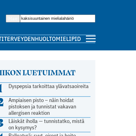
Hae
TI
TERVEYDENHUOLTO
MIELIPIDE
IIKON LUETUIMMAT
1
Dyspepsia tarkoittaa ylävatsaoireita
2
Ampiaisen pisto – näin hoidat
pistoksen ja tunnistat vakavan
allergisen reaktion
3
Läiskät iholla — tunnistatko, mistä
on kysymys?
Palleatyrä: syyt, oireet ja hoito