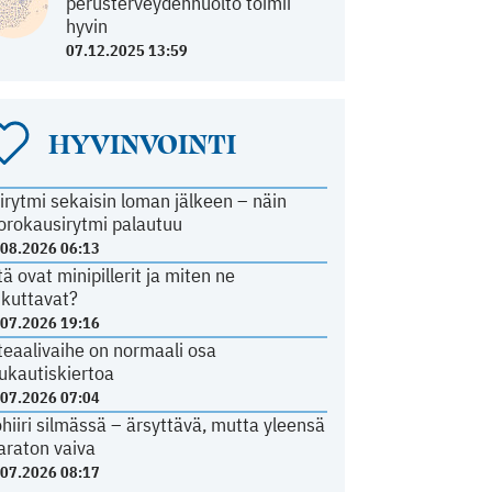
perusterveydenhuolto toimii
hyvin
07.12.2025 13:59
HYVINVOINTI
irytmi sekaisin loman jälkeen – näin
orokausirytmi palautuu
.08.2026 06:13
tä ovat minipillerit ja miten ne
ikuttavat?
.07.2026 19:16
teaalivaihe on normaali osa
ukautiskiertoa
.07.2026 07:04
ohiiri silmässä – ärsyttävä, mutta yleensä
araton vaiva
.07.2026 08:17