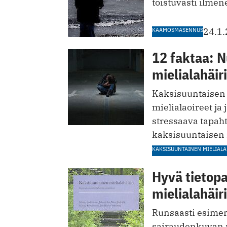
toistuvasti ilme
KAAMOSMASENNUS
24.1
12 faktaa: 
mielialahäir
Kaksisuuntaisen m
mielialaoireet ja
stressaava tapah
kaksisuuntaisen 
KAKSISUUNTAINEN MIELIALA
Hyvä tietopa
mielialahäir
Runsaasti esimerk
sairaudenkuvan 