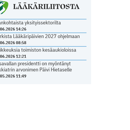
LÄÄKÄRILIITOSTA
ankohtaista yksityissektorilta
.06.2026 14:26
rkista Lääkäripäivien 2027 ohjelmaan
.06.2026 08:58
ikkeuksia toimiston kesäaukioloissa
.06.2026 12:21
savallan presidentti on myöntänyt
kkiatrin arvonimen Päivi Hietaselle
.05.2026 11:49