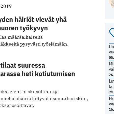
.2019
den häiriöt vievät yhä
uoren työkyvyn
alaa määräaikaiselta
äkkeeltä pysyvästi työelämään.
Un
vu
05
ilaat suuressa
Mi
va
arassa heti kotiutumisen
26
Lu
ku
ksi etenkin skitsofrenia ja
24
El
ielialahäiriö liittyvät itsemurhariskiin,
va
okset osoittavat.
15