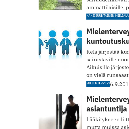
ammattilaisille, p
KAKSISUUNTAINEN MIELIALA
Mielentervey
kuntoutuskur
Kela järjestää k
sairastaville nuor
Aikuisille järjes
on vielä runsaasti
MIELENTERVEYS
6.9.20
Mielenterve
asiantuntija
Lääkitykseen liit
mutta muissa asio