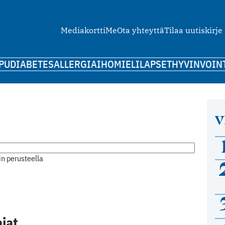
Mediakortti
Me
Ota yhteyttä
Tilaa uutiskirje
PU
DIABETES
ALLERGIA
IHO
MIELI
LAPSET
HYVINVOIN
V
n perusteella
jat