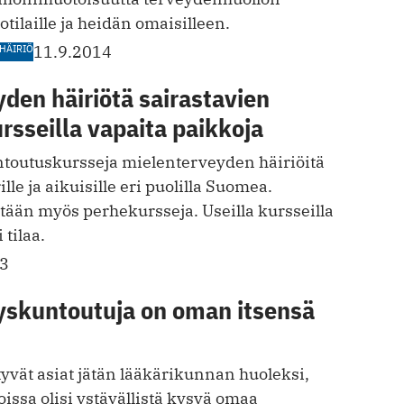
otilaille ja heidän omaisilleen.
HÄIRIÖ
11.9.2014
den häiriötä sairastavien
sseilla vapaita paikkoja
untoutuskursseja mielenterveyden häiriöitä
ille ja aikuisille eri puolilla Suomea.
tetään myös perhekursseja. Useilla kursseilla
 tilaa.
13
yskuntoutuja on oman itsensä
tyvät asiat jätän lääkärikunnan huoleksi,
issa olisi ystävällistä kysyä omaa