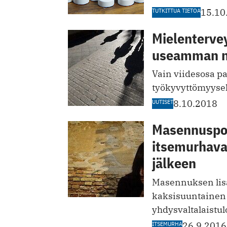
TUTKITTUA TIETOA
15.10
Mielentervey
useamman n
Vain viidesosa p
työkyvyttömyysel
UUTISET
8.10.2018
Masennuspot
itsemurhava
jälkeen
Masennuksen lisä
kaksisuuntainen m
yhdysvaltalaistul
ITSEMURHA
26.9.2016