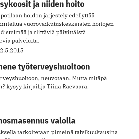
ykoosit ja niiden hoito
otilaan hoidon järjestely edellyttää
unniteltua vuorovaikutus­keskeisten hoitojen
istelmää ja riittäviä päivittäistä
evia palveluita.
2.5.2015
i mene työterveyshuoltoon
terveyshuoltoon, neuvotaan. Mutta mitäpä
in? kysyy kirjailija Tiina Raevaara.
mosmasennus valolla
ella tarkoitetaan pimeinä talvikuukausina