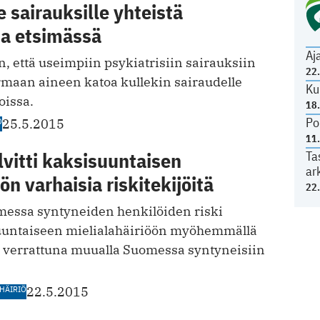
e sairauksille yhteistä
a etsimässä
Aj
n, että useimpiin psykiatrisiin sairauksiin
22
armaan aineen katoa kullekin sairaudelle
Ku
oissa.
18
Po
O
25.5.2015
11
vitti kaksisuuntaisen
Ta
ar
ön varhaisia riskitekijöitä
22
omessa syntyneiden henkilöiden riski
uuntaiseen mielialahäiriöön myöhemmällä
pi verrattuna muualla Suomessa syntyneisiin
HÄIRIÖ
22.5.2015