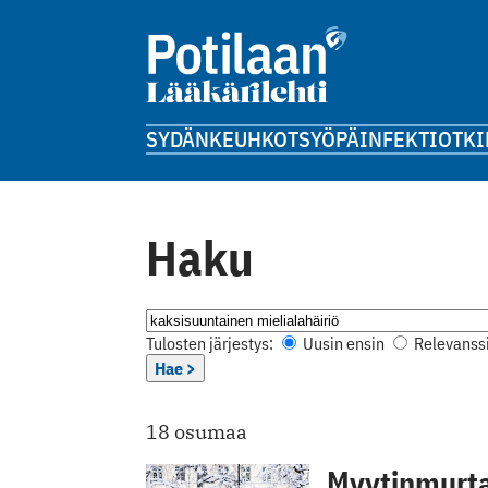
SYDÄN
KEUHKOT
SYÖPÄ
INFEKTIOT
KI
Haku
Tulosten järjestys:
Uusin ensin
Relevanssi
Hae >
18 osumaa
Myytinmurta