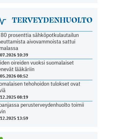
TERVEYDENHUOLTO
i 80 prosenttia sähköpotkulautailun
heuttamista aivovammoista sattui
malassa
.07.2026 10:39
iden oireiden vuoksi suomalaiset
nevät lääkäriin
.05.2026 08:52
omalaisen tehohoidon tulokset ovat
viä
.12.2025 08:19
panjassa perusterveydenhuolto toimii
vin
.12.2025 13:59