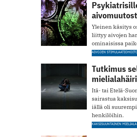
Psykiatrisill
aivomuutost
Yleinen käsitys o
liittyy aivojen h
ominaisissa paik
AIVOJEN STIMULAATIOHOIT
Tutkimus sel
mielialahäiri
Itä- tai Etelä-Su
sairastua kaksis
iällä oli suurem
henkilöihin.
KAKSISUUNTAINEN MIELIALA