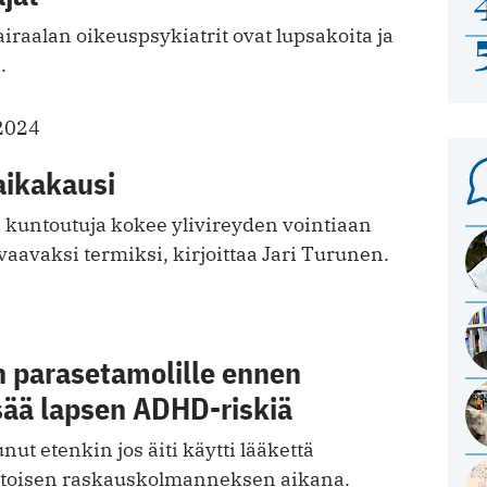
raalan oikeuspsykiatrit ovat lupsakoita ja
.
2024
aikakausi
kuntoutuja kokee ylivireyden vointiaan
aavaksi termiksi, kirjoittaa Jari Turunen.
n parasetamolille ennen
sää lapsen ADHD-riskiä
nut etenkin jos äiti käytti lääkettä
 toisen raskauskolmanneksen aikana.