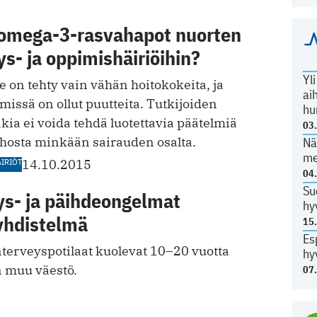
omega-3-rasvahapot nuorten
s- ja oppimishäiriöihin?
Yl
le on tehty vain vähän hoitokokeita, ja
ai
issä on ollut puutteita. Tutkijoiden
hu
ia ei voida tehdä luotettavia päätelmiä
03
hosta minkään sairauden osalta.
Nä
me
IRIÖT
14.10.2015
04
Su
ys- ja päihdeongelmat
hy
 yhdistelmä
15
Es
erveyspotilaat kuolevat 10–20 vuotta
hy
 muu väestö.
07