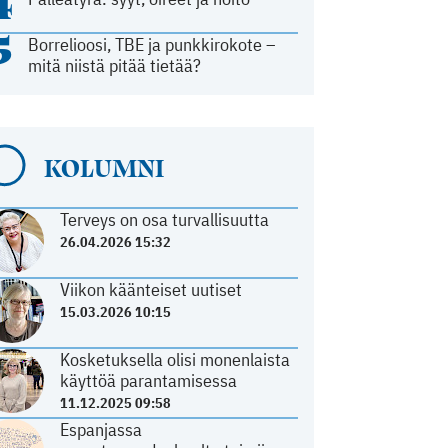
4
5
Borrelioosi, TBE ja punkkirokote –
mitä niistä pitää tietää?
KOLUMNI
Terveys on osa turvallisuutta
26.04.2026 15:32
Viikon käänteiset uutiset
15.03.2026 10:15
Kosketuksella olisi monenlaista
käyttöä parantamisessa
11.12.2025 09:58
Espanjassa