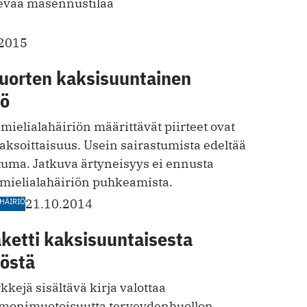
nevää masennustilaa
.2015
Nuorten kaksisuuntainen
iö
ielialahäiriön määrittävät piirteet ovat
 jaksoittaisuus. Usein sairastumista edeltää
tuma. Jatkuva ärtyneisyys ei ennusta
mielialahäiriön puhkeamista.
HÄIRIÖ
21.10.2014
ketti kaksisuuntaisesta
iöstä
kejä sisältävä kirja valottaa
monimuotoisuutta terveydenhuollon