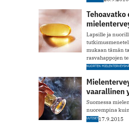
Tehoavatko 
mielentervey
Lapsille ja nuoril
tutkimusmenetelm
mukaan tämän tak
rasvahappojen te
NUORTEN MIELENTERVEYSHÄ
Mielenterve
vaarallinen
Suomessa mielent
nuorempina kuin
UUTISET
17.9.2015