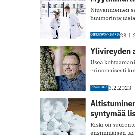
Niuvanniemen sai
huumorintajuisia
OIKEUSPSYKIATRIA
23.1.
Ylivireyden 
Usea kohtaamani 
erinomaisesti kuv
DIAGNOOSI
3.2.2023
Altistumine
syntymää li
Riski on suurentu
ensimmäisen tai