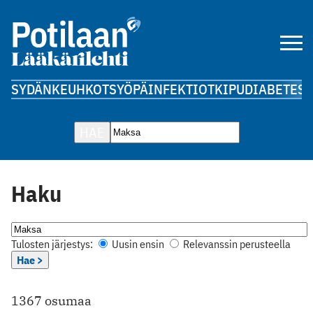
SYDÄN
KEUHKOT
SYÖPÄ
INFEKTIOT
KIPU
DIABETES
A
HAE
Haku
Tulosten järjestys:
Uusin ensin
Relevanssin perusteella
Hae >
1367 osumaa