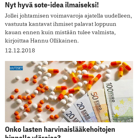
Nyt hyvä sote-idea ilmaiseksi!
Jollei johtamisen voimavaroja ajatella uudelleen,
vastuuta kantavat ihmiset palavat loppuun
kauan ennen kuin mistään tulee valmista,
kirjoittaa Hannu Ollikainen.
12.12.2018
UUTISET
Onko lasten harvinaislääkehoitojen
hinnalle ylärajaa?