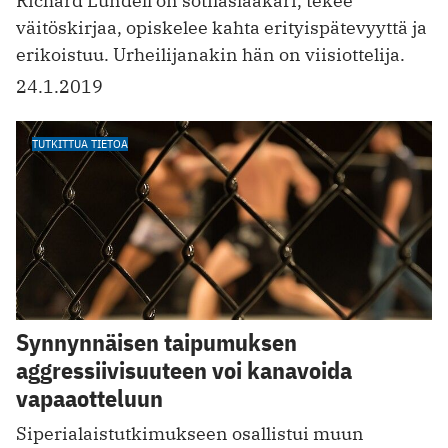
Richard Lundell on ­sotilaslääkäri, tekee
väitöskirjaa, opiskelee kahta erityispätevyyttä ja
erikoistuu. Urheilijanakin hän on viisiottelija.
24.1.2019
TUTKITTUA TIETOA
Synnynnäisen taipumuksen
aggressiivisuuteen voi kanavoida
vapaaotteluun
Siperialaistutkimukseen osallistui muun