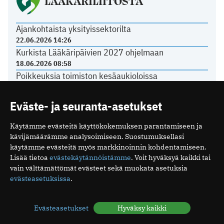
LÄÄKÄRILIITOSTA
Ajankohtaista yksityissektorilta
22.06.2026 14:26
Kurkista Lääkäripäivien 2027 ohjelmaan
18.06.2026 08:58
Poikkeuksia toimiston kesäaukioloissa
11.06.2026 12:21
Tasavallan presidentti on myöntänyt arkkiatrin
Eväste- ja seuranta-asetukset
arvonimen Päivi Hietaselle
22.05.2026 11:49
Käytämme evästeitä käyttökokemuksen parantamiseen ja
kävijämäärämme analysoimiseen. Suostumuksellasi
käytämme evästeitä myös markkinoinnin kohdentamiseen.
Lisää tietoa
evästekäytännöistämme
. Voit hyväksyä kaikki tai
vain välttämättömät evästeet sekä muokata asetuksia
Mediakortti
evästeasetuksissa
.
Me
Ota yhteyttä
Tilaa uutiskirje
Evästeasetukset
Hyväksy kaikki