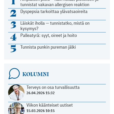
1
tunnistat vakavan allergisen reaktion
2
Dyspepsia tarkoittaa ylävatsaoireita
3
Läiskät iholla — tunnistatko, mistä on
kysymys?
4
Palleatyrä: syyt, oireet ja hoito
5
Tunnista punkin pureman jälki
KOLUMNI
Terveys on osa turvallisuutta
26.04.2026 15:32
Viikon käänteiset uutiset
15.03.2026 10:15