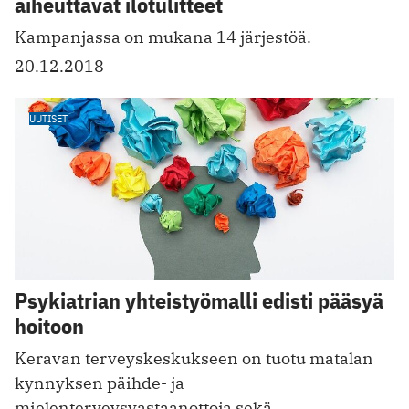
aiheuttavat ilotulitteet
Kampanjassa on mukana 14 järjestöä.
20.12.2018
UUTISET
Psykiatrian yhteistyömalli edisti pääsyä
hoitoon
Keravan terveyskeskukseen on tuotu matalan
kynnyksen päihde- ja
mielenterveysvastaanottoja sekä