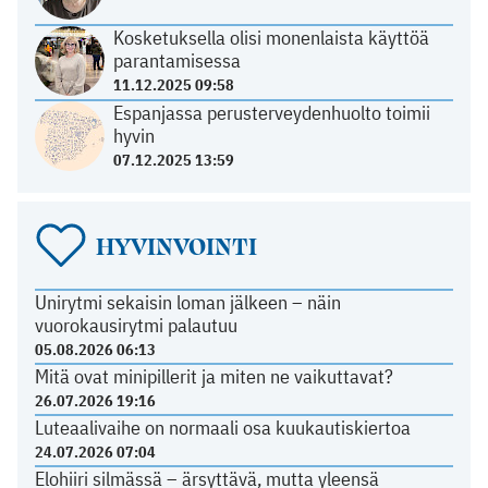
Kosketuksella olisi monenlaista käyttöä
parantamisessa
11.12.2025 09:58
Espanjassa perusterveydenhuolto toimii
hyvin
07.12.2025 13:59
HYVINVOINTI
Unirytmi sekaisin loman jälkeen – näin
vuorokausirytmi palautuu
05.08.2026 06:13
Mitä ovat minipillerit ja miten ne vaikuttavat?
26.07.2026 19:16
Luteaalivaihe on normaali osa kuukautiskiertoa
24.07.2026 07:04
Elohiiri silmässä – ärsyttävä, mutta yleensä