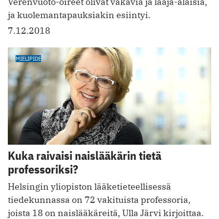
Verenvuoto-oireet olivat vakavia ja laaja-alaisia,
ja kuolemantapauksiakin esiintyi.
7.12.2018
MIELIPIDE
Kuka raivaisi naislääkärin tietä
professoriksi?
Helsingin yliopiston lääketieteellisessä
tiedekunnassa on 72 vakituista professoria,
joista 18 on naislääkäreitä, Ulla Järvi kirjoittaa.