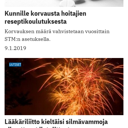
Kunnille korvausta hoitajien
reseptikoulutuksesta
Korvauksen määrä vahvistetaan vuosittain
STM:n asetuksella.
9.1.2019
UUTISET
Lääkäriliitto kieltäisi silmävammoja