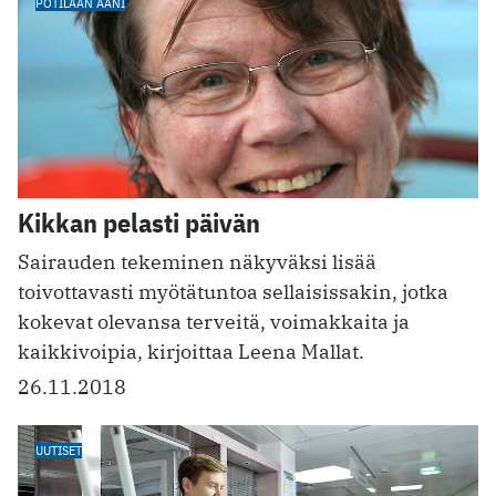
POTILAAN ÄÄNI
Kikkan pelasti päivän
Sairauden tekeminen näkyväksi lisää
toivottavasti myötätuntoa sellaisissakin, jotka
kokevat olevansa terveitä, voimakkaita ja
kaikkivoipia, kirjoittaa Leena Mallat.
26.11.2018
UUTISET