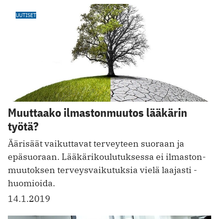
UUTISET
Muuttaako ilmastonmuutos lääkärin
työtä?
Äärisäät vaikuttavat terveyteen suoraan ja
epäsuoraan. Lääkäri­koulutuksessa ei ­ilmaston­
muutoksen terveysvaikutuksia vielä laajasti ­
huomioida.
14.1.2019