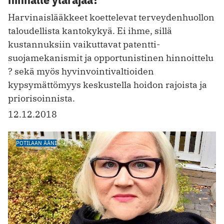
Harvinaislääkkeet koettelevat terveydenhuollon
taloudellista ­kantokykyä. Ei ihme, sillä
kustannuksiin vaikuttavat patentti­
suojamekanismit ja opportunistinen hinnoittelu
? sekä myös ­hyvinvointivaltioiden
kypsymättömyys keskustella hoidon rajoista ja
priorisoinnista.
12.12.2018
POTILAAN ÄÄNI