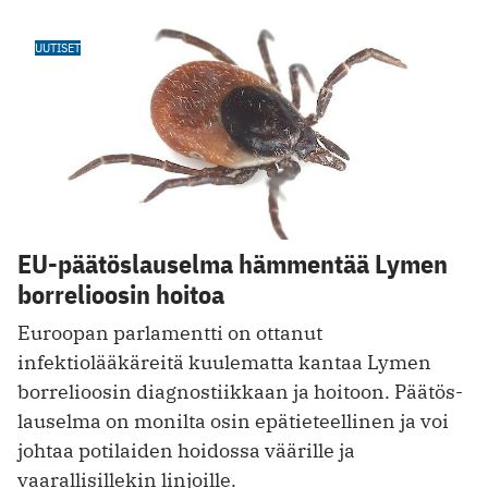
UUTISET
EU-päätöslauselma hämmentää Lymen
borrelioosin hoitoa
Euroopan parlamentti on ottanut
infektiolääkäreitä kuulematta kantaa Lymen
borrelioosin diagnostiikkaan ja hoitoon. Päätös­
lauselma on monilta osin epätieteellinen ja voi
johtaa potilaiden hoidossa väärille ja
vaarallisillekin linjoille.