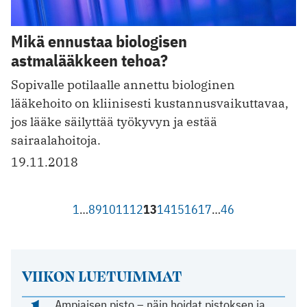
Mikä ennustaa biologisen
astmalääkkeen tehoa?
Sopivalle potilaalle annettu biologinen
lääkehoito on kliinisesti kustannusvaikuttavaa,
jos lääke säilyttää työkyvyn ja estää
sairaalahoitoja.
19.11.2018
1
…
8
9
10
11
12
13
14
15
16
17
…
46
VIIKON LUETUIMMAT
Ampiaisen pisto – näin hoidat pistoksen ja