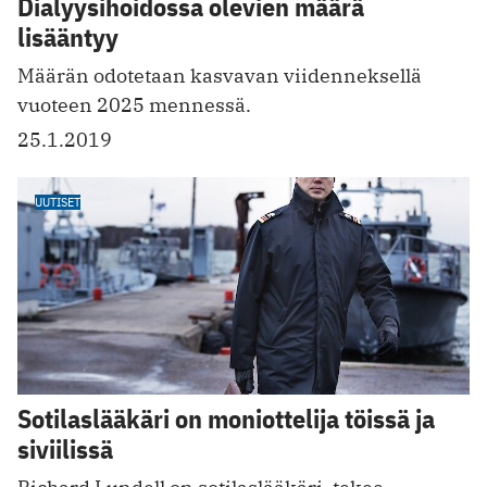
Dialyysihoidossa olevien määrä
lisääntyy
Määrän odotetaan kasvavan viidenneksellä
vuoteen 2025 mennessä.
25.1.2019
UUTISET
Sotilaslääkäri on moniottelija töissä ja
siviilissä