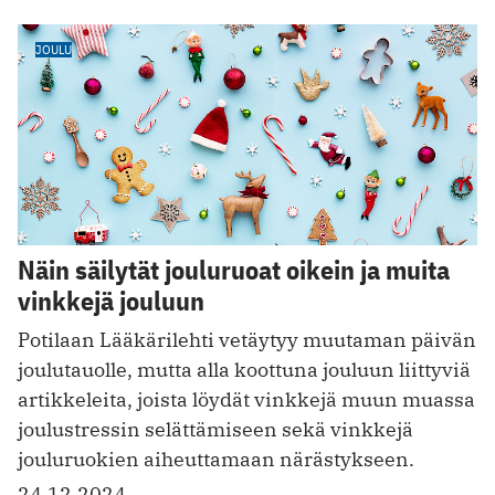
JOULU
Näin säilytät jouluruoat oikein ja muita
vinkkejä jouluun
Potilaan Lääkärilehti vetäytyy muutaman päivän
joulutauolle, mutta alla koottuna jouluun liittyviä
artikkeleita, joista löydät vinkkejä muun muassa
joulustressin selättämiseen sekä vinkkejä
jouluruokien aiheuttamaan närästykseen.
24.12.2024