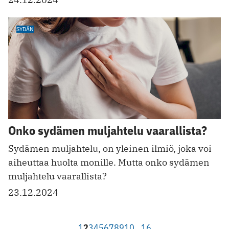
SYDÄN
Onko sydämen muljahtelu vaarallista?
Sydämen muljahtelu, on yleinen ilmiö, joka voi
aiheuttaa huolta monille. Mutta onko sydämen
muljahtelu vaarallista?
23.12.2024
1
2
3
4
5
6
7
8
9
10
…
16