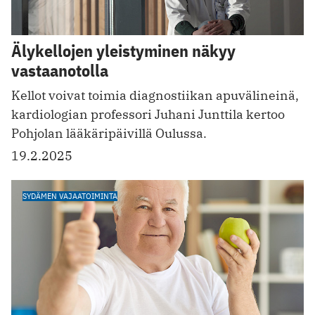
Älykellojen yleistyminen näkyy
vastaanotolla
­Kellot voivat toimia diagnostiikan apuvälineinä,
kardiologian professori Juhani Junttila kertoo
Pohjolan lääkäripäivillä Oulussa.
19.2.2025
SYDÄMEN VAJAATOIMINTA