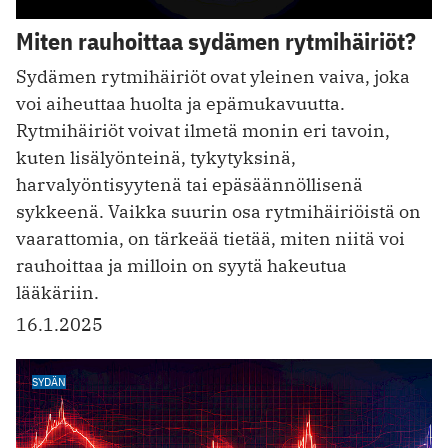
Miten rauhoittaa sydämen rytmihäiriöt?
Sydämen rytmihäiriöt ovat yleinen vaiva, joka
voi aiheuttaa huolta ja epämukavuutta.
Rytmihäiriöt voivat ilmetä monin eri tavoin,
kuten lisälyönteinä, tykytyksinä,
harvalyöntisyytenä tai epäsäännöllisenä
sykkeenä. Vaikka suurin osa rytmihäiriöistä on
vaarattomia, on tärkeää tietää, miten niitä voi
rauhoittaa ja milloin on syytä hakeutua
lääkäriin.
16.1.2025
SYDÄN