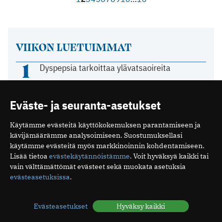
VIIKON LUETUIMMAT
1
Dyspepsia tarkoittaa ylävatsaoireita
2
Ampiaisen pisto – näin hoidat pistoksen ja
tunnistat vakavan allergisen reaktion
Eväste- ja seuranta-asetukset
3
Läiskät iholla — tunnistatko, mistä on
kysymys?
Käytämme evästeitä käyttökokemuksen parantamiseen ja
4
kävijämäärämme analysoimiseen. Suostumuksellasi
Palleatyrä: syyt, oireet ja hoito
käytämme evästeitä myös markkinoinnin kohdentamiseen.
5
Lisää tietoa
evästekäytännöistämme
. Voit hyväksyä kaikki tai
Borrelioosi, TBE ja punkkirokote – mitä niistä
vain välttämättömät evästeet sekä muokata asetuksia
pitää tietää?
evästeasetuksissa
.
Evästeasetukset
Hyväksy kaikki
KOLUMNI