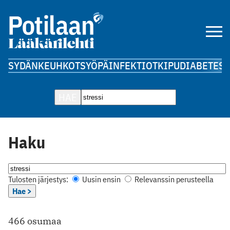
SYDÄN
KEUHKOT
SYÖPÄ
INFEKTIOT
KIPU
DIABETES
A
HAE
Haku
Tulosten järjestys:
Uusin ensin
Relevanssin perusteella
Hae >
466 osumaa