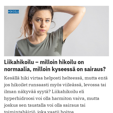
HIKOILU
Liikahikoilu – milloin hikoilu on
normaalia, milloin kyseessä on sairaus?
Kesällä hiki virtaa helposti helteessä, mutta entä
jos hikoilet runsaasti myös viileässä, levossa tai
ilman näkyvää syytä? Liikahikoilu eli
hyperhidroosi voi olla harmiton vaiva, mutta
joskus sen taustalla voi olla sairaus tai
toimintahäiriö, joka vaatii hoitoa.