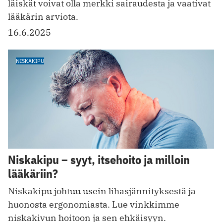
läiskät voivat olla merkki sairaudesta ja vaativat
lääkärin arviota.
16.6.2025
NISKAKIPU
Niskakipu – syyt, itsehoito ja milloin
lääkäriin?
Niskakipu johtuu usein lihasjännityksestä ja
huonosta ergonomiasta. Lue vinkkimme
niskakivun hoitoon ja sen ehkäisyyn.