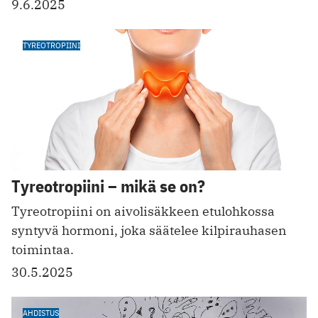
9.6.2025
TYREOTROPIINI
Tyreotropiini – mikä se on?
Tyreotropiini on aivolisäkkeen etulohkossa
syntyvä hormoni, joka säätelee kilpirauhasen
toimintaa.
30.5.2025
AHDISTUS