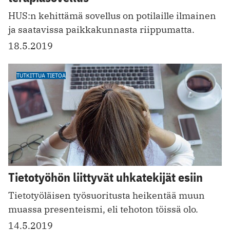
HUS:n kehittämä sovellus on potilaille ilmainen
ja saatavissa paikkakunnasta riippumatta.
18.5.2019
TUTKITTUA TIETOA
Tietotyöhön liittyvät uhkatekijät esiin
Tietotyöläisen työsuoritusta heikentää muun
muassa presenteismi, eli tehoton töissä olo.
14.5.2019