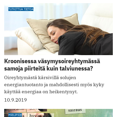
TUTKITTUA TIETOA
Kroonisessa väsymysoireyhtymässä
samoja piirteitä kuin talviunessa?
Oireyhtymästä kärsivillä solujen
energiantuotanto ja mahdollisesti myös kyky
käyttää ener­giaa on heikentynyt.
10.9.2019
MIELIPIDE