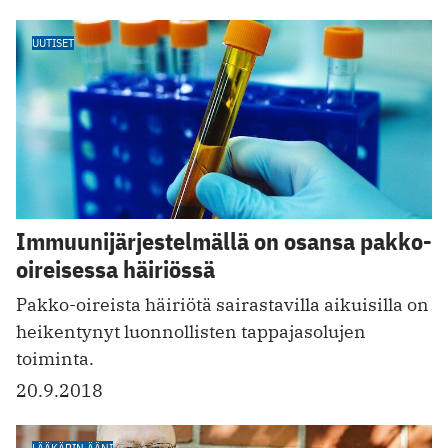
UUTISET
Immuunijärjestelmällä on osansa pakko-
oireisessa häiriössä
Pakko-oireista häiriötä sairastavilla aikuisilla on
heikentynyt luonnollisten tappajasolujen
toiminta.
20.9.2018
LÄÄKÄRIN ÄÄNI