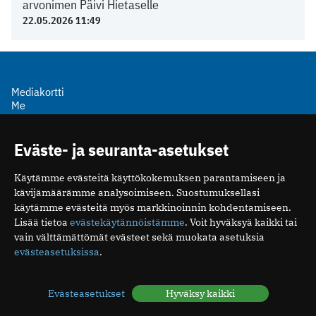
arvonimen Päivi Hietaselle
22.05.2026 11:49
Mediakortti
Me
Ota yhteyttä
Tilaa uutiskirje
Eväste- ja seuranta-asetukset
Käytämme evästeitä käyttökokemuksen parantamiseen ja
kävijämäärämme analysoimiseen. Suostumuksellasi
käytämme evästeitä myös markkinoinnin kohdentamiseen.
Suomen Lääkäriliitto
Lisää tietoa
evästekäytännöistämme
. Voit hyväksyä kaikki tai
Mäkelänkatu 2, PL 49
vain välttämättömät evästeet sekä muokata asetuksia
00510 Helsinki
evästeasetuksissa
.
puh. (09) 393 091
toimitus@potilaanlaakarilehti.fi
Evästeasetukset
Hyväksy kaikki
ISSN 2323-9476