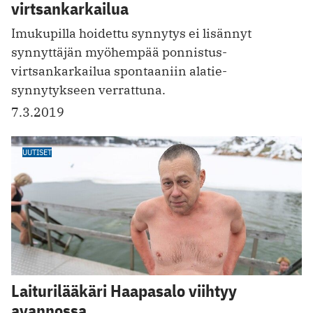
virtsankarkailua
Imukupilla hoidettu synnytys ei lisännyt
synnyttäjän myöhempää ponnistus­
virtsankarkailua spontaaniin alatie­
synnytykseen verrattuna.
7.3.2019
UUTISET
Laiturilääkäri Haapasalo viihtyy
avannossa