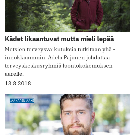
Kädet likaantuvat mutta mieli lepää
Metsien terveysvaikutuksia tutkitaan yhä ­
innokkaammin. Adela Pajunen johdattaa
terveyskeskusryhmiä luontokokemuksen
äärelle.
13.8.2018
LÄÄKÄRIN ÄÄNI