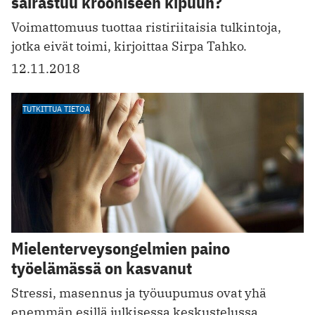
sairastuu krooniseen kipuun?
Voimattomuus tuottaa ristiriitaisia tulkintoja,
jotka eivät toimi, kirjoittaa Sirpa Tahko.
12.11.2018
TUTKITTUA TIETOA
Mielenterveysongelmien paino
työelämässä on kasvanut
Stressi, masennus ja työuupumus ovat yhä
enemmän esillä julkisessa keskustelussa.