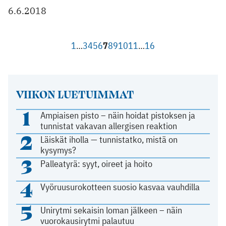
6.6.2018
1
…
3
4
5
6
7
8
9
10
11
…
16
VIIKON LUETUIMMAT
1
Ampiaisen pisto – näin hoidat pistoksen ja
tunnistat vakavan allergisen reaktion
2
Läiskät iholla — tunnistatko, mistä on
kysymys?
3
Palleatyrä: syyt, oireet ja hoito
4
Vyöruusurokotteen suosio kasvaa vauhdilla
5
Unirytmi sekaisin loman jälkeen – näin
vuorokausirytmi palautuu