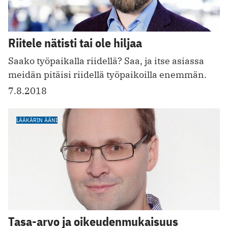
Riitele nätisti tai ole hiljaa
Saako työpaikalla riidellä? Saa, ja itse asiassa
meidän pitäisi riidellä työpaikoilla enemmän.
7.8.2018
LÄÄKÄRIN ÄÄNI
Tasa-arvo ja oikeudenmukaisuus