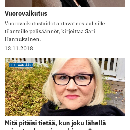
Vuorovaikutus
Vuorovaikutustaidot antavat sosiaalisille
tilanteille pelisäännöt, kirjoittaa Sari
Hannukainen.
13.11.2018
POTILAAN ÄÄNI
Mitä pitäisi tietää, kun joku lähellä