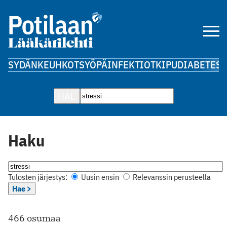
SYDÄN
KEUHKOT
SYÖPÄ
INFEKTIOT
KIPU
DIABETES
A
HAE
Haku
Tulosten järjestys:
Uusin ensin
Relevanssin perusteella
Hae >
466 osumaa