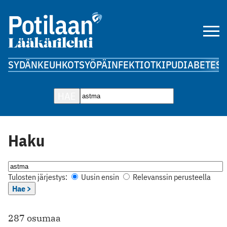
SYDÄN
KEUHKOT
SYÖPÄ
INFEKTIOT
KIPU
DIABETES
A
HAE
Haku
Tulosten järjestys:
Uusin ensin
Relevanssin perusteella
Hae >
287 osumaa