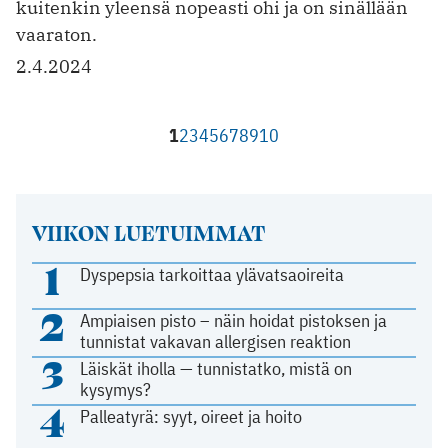
kuitenkin yleensä nopeasti ohi ja on sinällään
vaaraton.
2.4.2024
1
2
3
4
5
6
7
8
9
10
VIIKON LUETUIMMAT
1
Dyspepsia tarkoittaa ylävatsaoireita
2
Ampiaisen pisto – näin hoidat pistoksen ja
tunnistat vakavan allergisen reaktion
3
Läiskät iholla — tunnistatko, mistä on
kysymys?
4
Palleatyrä: syyt, oireet ja hoito