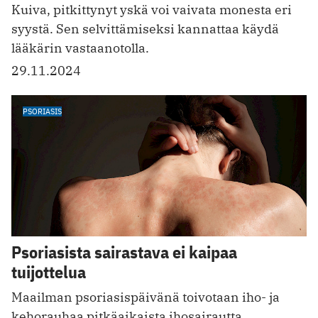
Kuiva, pitkittynyt yskä voi vaivata monesta eri
syystä. Sen selvittämiseksi kannattaa käydä
lääkärin vastaanotolla.
29.11.2024
PSORIASIS
Psoriasista sairastava ei kaipaa
tuijottelua
Maailman psoriasispäivänä toivotaan iho- ja
kehorauhaa pitkäaikaista ihosairautta