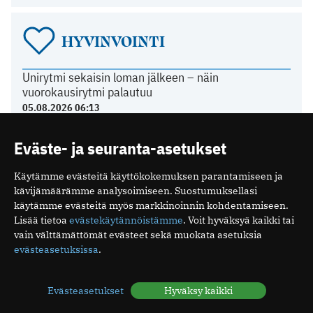
HYVINVOINTI
Unirytmi sekaisin loman jälkeen – näin
vuorokausirytmi palautuu
05.08.2026 06:13
Mitä ovat minipillerit ja miten ne vaikuttavat?
26.07.2026 19:16
Eväste- ja seuranta-asetukset
Luteaalivaihe on normaali osa kuukautiskiertoa
24.07.2026 07:04
Käytämme evästeitä käyttökokemuksen parantamiseen ja
Elohiiri silmässä – ärsyttävä, mutta yleensä
kävijämäärämme analysoimiseen. Suostumuksellasi
vaaraton vaiva
käytämme evästeitä myös markkinoinnin kohdentamiseen.
Lisää tietoa
evästekäytännöistämme
. Voit hyväksyä kaikki tai
15.07.2026 08:17
vain välttämättömät evästeet sekä muokata asetuksia
evästeasetuksissa
.
TERVEYDENHUOLTO
Evästeasetukset
Hyväksy kaikki
Yli 80 prosenttia sähköpotkulautailun aiheuttamista