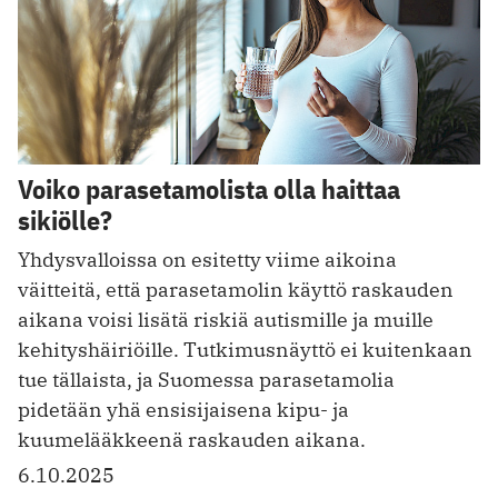
Voiko parasetamolista olla haittaa
sikiölle?
Yhdysvalloissa on esitetty viime aikoina
väitteitä, että parasetamolin käyttö raskauden
aikana voisi lisätä riskiä autismille ja muille
kehityshäiriöille. Tutkimusnäyttö ei kuitenkaan
tue tällaista, ja Suomessa parasetamolia
pidetään yhä ensisijaisena kipu- ja
kuumelääkkeenä raskauden aikana.
6.10.2025