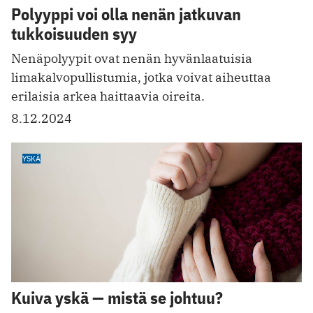
Polyyppi voi olla nenän jatkuvan
tukkoisuuden syy
Nenäpolyypit ovat nenän hyvänlaatuisia
limakalvopullistumia, jotka voivat aiheuttaa
erilaisia arkea haittaavia oireita.
8.12.2024
YSKÄ
Kuiva yskä — mistä se johtuu?