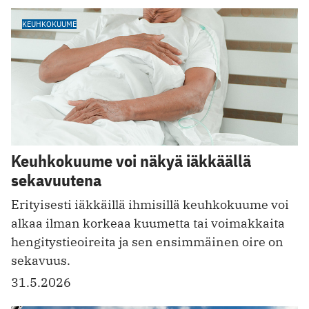
KEUHKOKUUME
Keuhkokuume voi näkyä iäkkäällä
sekavuutena
Erityisesti iäkkäillä ihmisillä keuhkokuume voi
alkaa ilman korkeaa kuumetta tai voimakkaita
hengitystieoireita ja sen ensimmäinen oire on
sekavuus.
31.5.2026