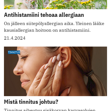
Antihistamiini tehoaa allergiaan
On jälleen siitepölyallergian aika. Yleinen lääke
kausiallergian hoitoon on antihistamiini.
21.4.2024
TINNITUS
Mistä tinnitus johtuu?
Tinnitus aiheutuu sisäkorvan karvasolujen