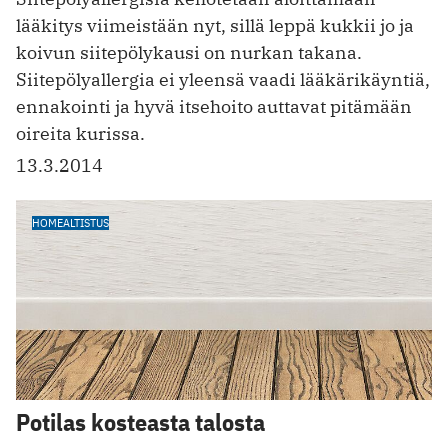
lääkitys viimeistään nyt, sillä leppä kukkii jo ja
koivun siitepölykausi on nurkan takana.
Siitepölyallergia ei yleensä vaadi lääkärikäyntiä,
ennakointi ja hyvä itsehoito auttavat pitämään
oireita kurissa.
13.3.2014
HOMEALTISTUS
Potilas kosteasta talosta