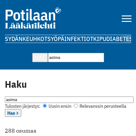
SYDÄN
KEUHKOT
SYÖPÄ
INFEKTIOT
KIPU
DIABETES
A
HAE
Haku
Tulosten järjestys:
Uusin ensin
Relevanssin perusteella
Hae >
288 osumaa