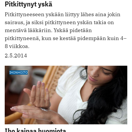
Pitkittynyt yskä
Pitkittyneeseen yskään liittyy lähes aina jokin
sairaus, ja siksi pitkittyneen yskän takia on
mentävä lääkäriin. Yskää pidetään
pitkittyneenä, kun se kestää pidempään kuin 4–
8 viikkoa.
2.5.2014
IHONHOITO
Iho kaipaa huomiota