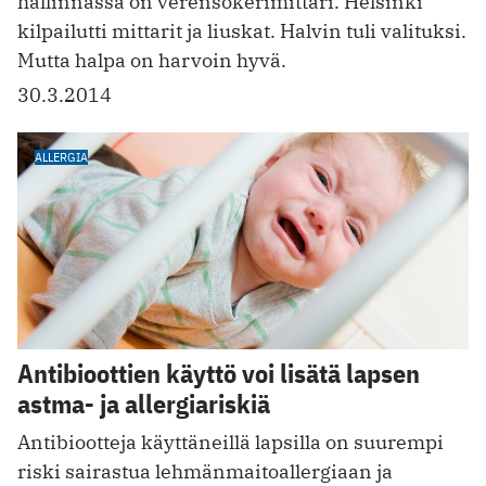
hallinnassa on verensokerimittari. Helsinki
kilpailutti mittarit ja liuskat. Halvin tuli valituksi.
Mutta halpa on harvoin hyvä.
30.3.2014
ALLERGIA
Antibioottien käyttö voi lisätä lapsen
astma- ja allergiariskiä
Antibiootteja käyttäneillä lapsilla on suurempi
riski sairastua lehmänmaitoallergiaan ja