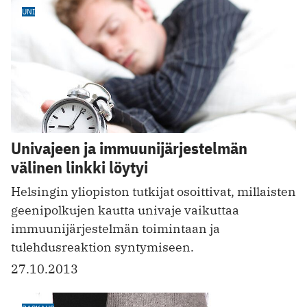
UNI
Univajeen ja immuunijärjestelmän
välinen linkki löytyi
Helsingin yliopiston tutkijat osoittivat, millaisten
geenipolkujen kautta univaje vaikuttaa
immuunijärjestelmän toimintaan ja
tulehdusreaktion syntymiseen.
27.10.2013