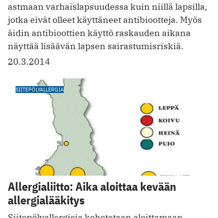
astmaan varhaislapsuudessa kuin niillä lapsilla,
jotka eivät olleet käyttäneet antibiootteja. Myös
äidin antibioottien käyttö raskauden aikana
näyttää lisäävän lapsen sairastumisriskiä.
20.3.2014
SIITEPÖLYALLERGIA
Allergialiitto: Aika aloittaa kevään
allergialääkitys
Siitepölyallergisia kehotetaan aloittamaan