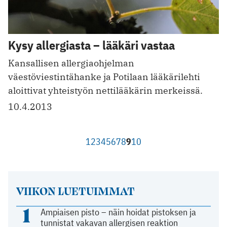
Kysy allergiasta – lääkäri vastaa
Kansallisen allergiaohjelman
väestöviestintähanke ja Potilaan lääkärilehti
aloittivat yhteistyön nettilääkärin merkeissä.
10.4.2013
1
2
3
4
5
6
7
8
9
10
VIIKON LUETUIMMAT
1
Ampiaisen pisto – näin hoidat pistoksen ja
tunnistat vakavan allergisen reaktion