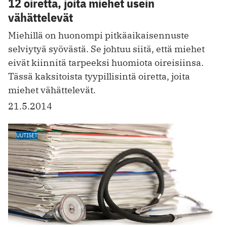
12 oiretta, joita miehet usein
vähättelevät
Miehillä on huonompi pitkäaikaisennuste
selviytyä syövästä. Se johtuu siitä, että miehet
eivät kiinnitä tarpeeksi huomiota oireisiinsa.
Tässä kaksitoista tyypillisintä oiretta, joita
miehet vähättelevät.
21.5.2014
UUTISET