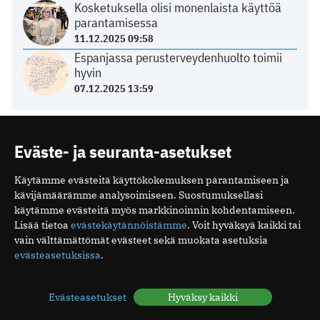
Kosketuksella olisi monenlaista käyttöä
parantamisessa
11.12.2025 09:58
Espanjassa perusterveydenhuolto toimii
hyvin
07.12.2025 13:59
HYVINVOINTI
Eväste- ja seuranta-asetukset
Unirytmi sekaisin loman jälkeen – näin
Käytämme evästeitä käyttökokemuksen parantamiseen ja
vuorokausirytmi palautuu
kävijämäärämme analysoimiseen. Suostumuksellasi
käytämme evästeitä myös markkinoinnin kohdentamiseen.
05.08.2026 06:13
Lisää tietoa
evästekäytännöistämme
. Voit hyväksyä kaikki tai
Mitä ovat minipillerit ja miten ne vaikuttavat?
vain välttämättömät evästeet sekä muokata asetuksia
26.07.2026 19:16
evästeasetuksissa
.
Luteaalivaihe on normaali osa kuukautiskiertoa
24.07.2026 07:04
Elohiiri silmässä – ärsyttävä, mutta yleensä
Evästeasetukset
Hyväksy kaikki
vaaraton vaiva