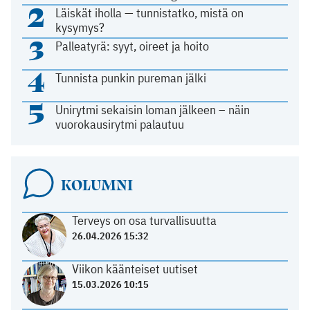
2
Läiskät iholla — tunnistatko, mistä on
kysymys?
3
Palleatyrä: syyt, oireet ja hoito
4
Tunnista punkin pureman jälki
5
Unirytmi sekaisin loman jälkeen – näin
vuorokausirytmi palautuu
KOLUMNI
Terveys on osa turvallisuutta
26.04.2026 15:32
Viikon käänteiset uutiset
15.03.2026 10:15