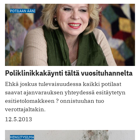
POTILAAN ÄÄNI
Poliklinikkakäynti tältä vuosituhannelta
Ehkä joskus tulevaisuudessa kaikki potilaat
saavat ajanvarauksen yhteydessä esitäytetyn
esitietolomakkeen ? onnistuuhan tuo
verottajaltakin.
12.5.2013
HENGITYSILMA