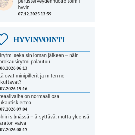
perusterveydenhuolto toimii
hyvin
07.12.2025 13:59
HYVINVOINTI
irytmi sekaisin loman jälkeen – näin
orokausirytmi palautuu
.08.2026 06:13
tä ovat minipillerit ja miten ne
ikuttavat?
.07.2026 19:16
teaalivaihe on normaali osa
ukautiskiertoa
.07.2026 07:04
ohiiri silmässä – ärsyttävä, mutta yleensä
araton vaiva
.07.2026 08:17