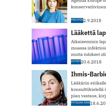
Agenda Europe o
konservatiivinen 
MIELIPIDE
2.9.2018
Lääkettä la
Aikaisemmin laps
muassa infektioi
mutta tulokset ol
UUTISET
20.6.2018
Ihmis-Barbi
Lääkärin etiikall
konsulttikielellä
pian vastaus, kir
POTILAAN ÄÄNI
18.6.2