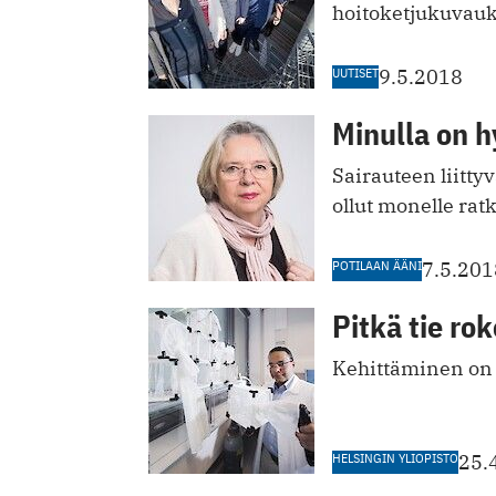
hoitoketjukuvau
UUTISET
9.5.2018
Minulla on h
Sairauteen liitt
ollut monelle rat
POTILAAN ÄÄNI
7.5.201
Pitkä tie ro
Kehittäminen on hi
HELSINGIN YLIOPISTO
25.