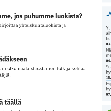
me, jos puhumme luokista?
rjoittaa yhteiskuntaluokista ja
Yl
ai
hu
03
8
Nä
me
äädäkseen
04
Su
ni ulkomaalaistaustainen tutkija kohtaa
hy
äjiä.
15
Es
hy
07
ä täällä