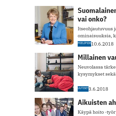
Suomalainen
vai onko?
Itseohjautuvuus j
ominaisuuksia, ki
MIELIPIDE
10.6.2018
Millainen va
Neuvolassa tärkei
kysymykset sekä
UUTISET
3.6.2018
Aikuisten ah
Käypä hoito -työ