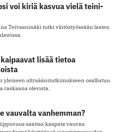
psi voi kiriä kasvua vielä teini-
ina Teivaanmäki tutki väitöstyössään lasten
alawissa.
aipaavat lisää tietoa
oista
 yleiseen ultraäänitutkimukseen osallistuu
a raskaana olevista.
ite vauvalta vanhemman?
iippuvuus saattaa kaapata vauvan
radastot käyttöönsä aineriippuvuuden