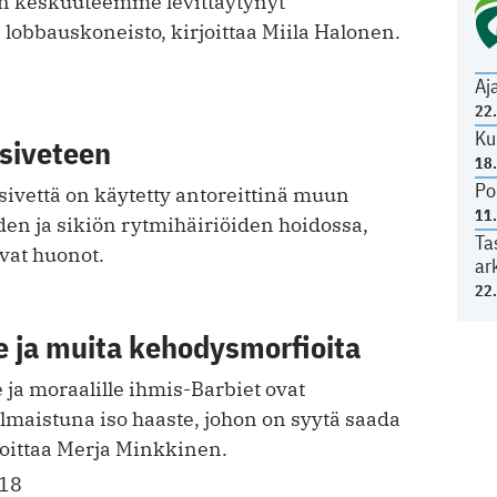
n keskuuteemme levittäytynyt
lobbauskoneisto, kirjoittaa Miila Halonen.
Aj
22
Ku
psiveteen
18
Po
ivettä on käytetty antoreittinä muun
11
den ja sikiön rytmihäiriöiden hoidossa,
Ta
ivat huonot.
ar
22
e ja muita kehodysmorfioita
e ja moraalille ihmis-Barbiet ovat
 ilmaistuna iso haaste, johon on syytä saada
joittaa Merja Minkkinen.
018