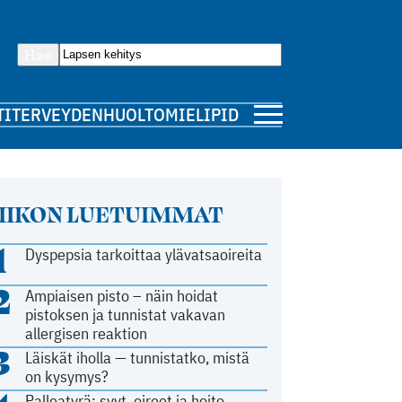
Hae
TI
TERVEYDENHUOLTO
MIELIPIDE
IIKON LUETUIMMAT
1
Dyspepsia tarkoittaa ylävatsaoireita
2
Ampiaisen pisto – näin hoidat
pistoksen ja tunnistat vakavan
allergisen reaktion
3
Läiskät iholla — tunnistatko, mistä
on kysymys?
Palleatyrä: syyt, oireet ja hoito