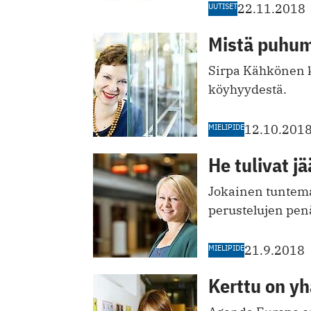
UUTISET
22.11.2018
Mistä puhum
Sirpa Kähkönen ki
köyhyydestä.
MIELIPIDE
12.10.201
He tulivat j
Jokainen tuntema
perustelujen penä
MIELIPIDE
21.9.2018
Kerttu on yh