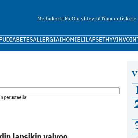
Mediakortti
Me
Ota yhteyttä
Tilaa uutiskirje
PU
DIABETES
ALLERGIA
IHO
MIELI
LAPSET
HYVINVOIN
V
n perusteella
idin lapsikin valvoo