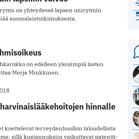
rytmi on yhteydessä lapsen unirytmin
viää suomalaistutkimuksesta.
ihmisoikeus
hkarokko on edelleen yleisimpiä lasten
oittaa Merja Minkkinen.
2018
harvinaislääkehoitojen hinnalle
 koettelevat terveydenhuollon taloudellista
hme, sillä kustannuksiin vaikuttavat patentti­