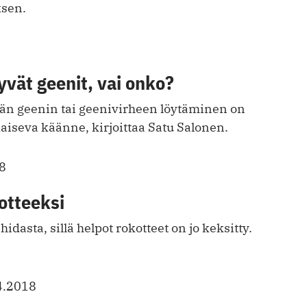
ksen.
yvät geenit, vai onko?
yvän geenin tai geenivirheen löytäminen on
kaiseva käänne, kirjoittaa Satu Salonen.
8
kotteeksi
dasta, sillä helpot rokotteet on jo keksitty.
4.2018