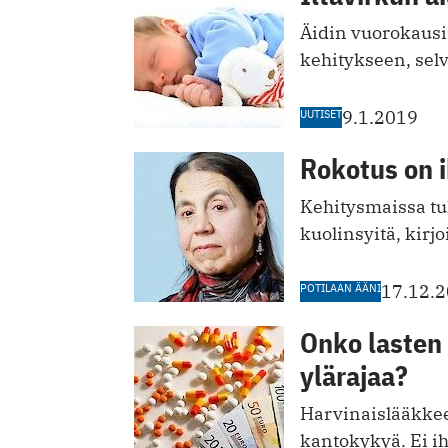
Äidin vuorokausi
kehitykseen, sel
UUTISET
9.1.2019
Rokotus on 
Kehitysmaissa tu
kuolinsyitä, kirj
POTILAAN ÄÄNI
17.12.
Onko lasten 
ylärajaa?
Harvinaislääkkeet
­kantokykyä. Ei i