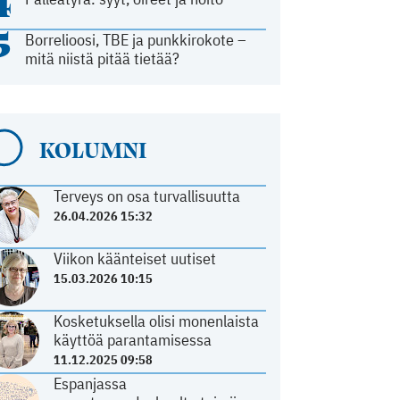
4
5
Borrelioosi, TBE ja punkkirokote –
mitä niistä pitää tietää?
KOLUMNI
Terveys on osa turvallisuutta
26.04.2026 15:32
Viikon käänteiset uutiset
15.03.2026 10:15
Kosketuksella olisi monenlaista
käyttöä parantamisessa
11.12.2025 09:58
Espanjassa