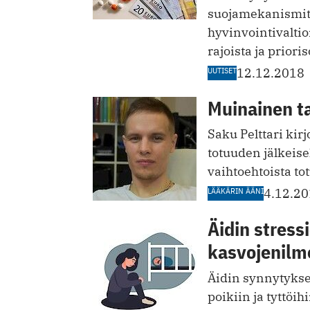
suojamekanismit 
­hyvinvointivalt
rajoista ja priori
UUTISET
12.12.2018
Muinainen t
Saku Pelttari kir
totuuden jälkeisel
vaihtoehtoista tot
LÄÄKÄRIN ÄÄNI
4.12.2
Äidin stress
kasvojenilm
Äidin synnytykse
poikiin ja tyttöih