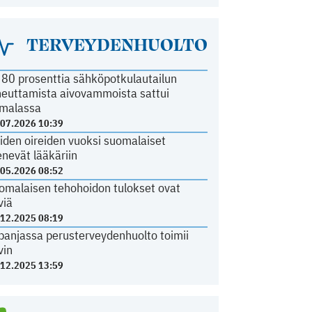
TERVEYDENHUOLTO
i 80 prosenttia sähköpotkulautailun
heuttamista aivovammoista sattui
malassa
.07.2026 10:39
iden oireiden vuoksi suomalaiset
nevät lääkäriin
.05.2026 08:52
omalaisen tehohoidon tulokset ovat
viä
.12.2025 08:19
panjassa perusterveydenhuolto toimii
vin
.12.2025 13:59