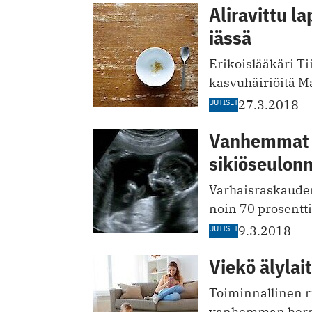
Aliravittu la
iässä
Erikoislääkäri Ti
kasvuhäiriöitä M
UUTISET
27.3.2018
Vanhemmat k
sikiöseulonn
Varhaisraskauden
noin 70 prosentti
UUTISET
9.3.2018
Viekö älyla
Toiminnallinen r
vanhemman hermo