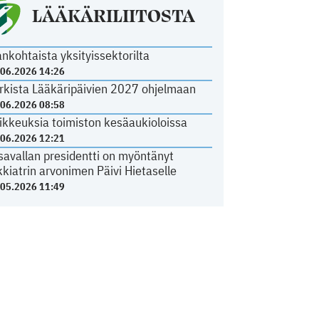
LÄÄKÄRILIITOSTA
ankohtaista yksityissektorilta
.06.2026 14:26
rkista Lääkäripäivien 2027 ohjelmaan
.06.2026 08:58
ikkeuksia toimiston kesäaukioloissa
.06.2026 12:21
savallan presidentti on myöntänyt
kkiatrin arvonimen Päivi Hietaselle
.05.2026 11:49