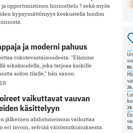
ja opportunistinen hinnoittelu ? sekä myös
ioiden kypsymättömyys keskustella hoidon
soinnista.
appaja ja moderni pahuus
Un
joittaa rokotevastaisuudesta. "Elämme
vu
lä aikakaudella, joka tarjoaa kaikille
05
uutta aidon tilalle," hän sanoo.
Mi
va
018
26
Lu
ioireet vaikuttavat vauvan
ku
eiden käsittelyyn
24
El
n jälkeinen ahdistuneisuus vaikuttaa
va
in eri tavoin, selviää väitöstutkimuksesta.
15