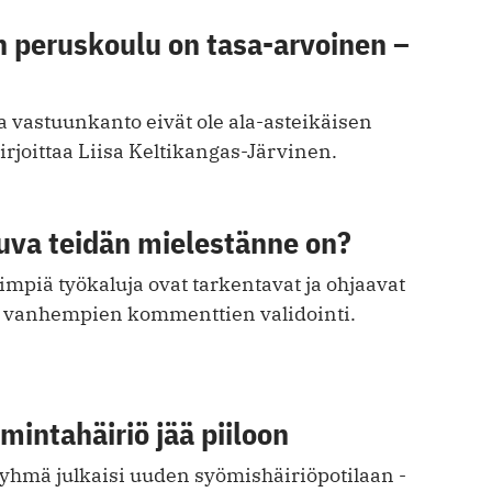
 peruskoulu on tasa-arvoinen –
a vastuunkanto eivät ole ala-asteikäisen
rjoittaa Liisa Keltikangas-Järvinen.
uva teidän mielestänne on?
mpiä työkaluja ovat tarkentavat ja ohjaavat
 vanhempien kommenttien validointi.
mintahäiriö jää piiloon
ryhmä julkaisi uuden syömishäiriöpotilaan ­