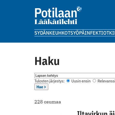
SYDÄN
KEUHKOT
SYÖPÄ
INFEKTIOT
KI
Haku
Tulosten järjestys:
Uusin ensin
Relevanssi
Hae >
228 osumaa
Iltavirkun ä