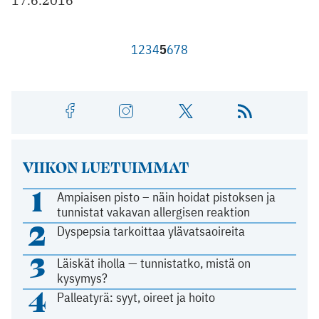
17.6.2016
1
2
3
4
5
6
7
8
VIIKON LUETUIMMAT
1
Ampiaisen pisto – näin hoidat pistoksen ja
tunnistat vakavan allergisen reaktion
2
Dyspepsia tarkoittaa ylävatsaoireita
3
Läiskät iholla — tunnistatko, mistä on
kysymys?
4
Palleatyrä: syyt, oireet ja hoito