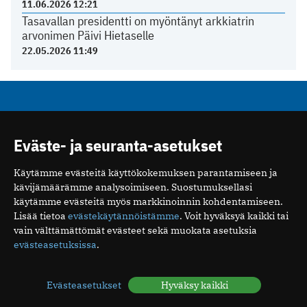
11.06.2026 12:21
Tasavallan presidentti on myöntänyt arkkiatrin
arvonimen Päivi Hietaselle
22.05.2026 11:49
Mediakortti
Me
Eväste- ja seuranta-asetukset
Ota yhteyttä
Tilaa uutiskirje
Käytämme evästeitä käyttökokemuksen parantamiseen ja
kävijämäärämme analysoimiseen. Suostumuksellasi
käytämme evästeitä myös markkinoinnin kohdentamiseen.
Lisää tietoa
evästekäytännöistämme
. Voit hyväksyä kaikki tai
vain välttämättömät evästeet sekä muokata asetuksia
Suomen Lääkäriliitto
evästeasetuksissa
.
Mäkelänkatu 2, PL 49
00510 Helsinki
Evästeasetukset
Hyväksy kaikki
puh. (09) 393 091
toimitus@potilaanlaakarilehti.fi