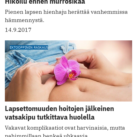
Hikoilu ennen murrosikää
Pienen lapsen hienhaju herättää vanhemmissa
hämmennystä.
14.9.2017
EKTOOPPINEN RASKAUS
Lapsettomuuden hoitojen jälkeinen
vatsakipu tutkittava huolella
Vakavat komplikaatiot ovat harvinaisia, mutta
pahimmillaan henkeä uhkaavia.