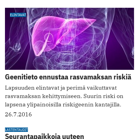
ELINTAVAT
Geenitieto ennustaa rasvamaksan riskiä
Lapsuuden elintavat ja perimä vaikuttavat
rasvamaksan kehittymiseen. Suurin riski on
lapsena ylipainoisilla riskigeenin kantajilla.
26.7.2016
LASTENTAUDIT
Seurantapaikkoja uuteen