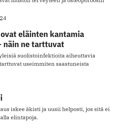
avat luuston terveyteen ja osteoporoosin
024
 ovat eläinten kantamia
 näin ne tarttuvat
leisiä suolistoinfektioita aiheuttavia
 tarttuvat useimmiten saastuneista
i
us iskee äkisti ja uusii helposti, jos sitä ei
lla elintapoja.