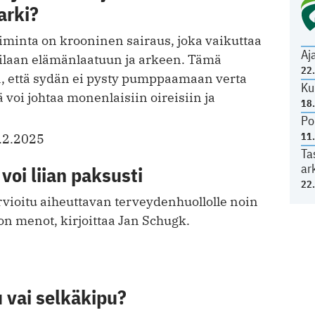
arki?
minta on krooninen sairaus, joka vaikuttaa
Aj
tilaan elämänlaatuun ja arkeen. Tämä
22
aa, että sydän ei pysty pumppaamaan verta
Ku
 voi johtaa monenlaisiin oireisiin ja
18
Po
11
.2.2025
Ta
ar
voi liian paksusti
22
vioitu aiheuttavan terveydenhuollolle noin
on menot, kirjoittaa Jan Schugk.
 vai selkäkipu?