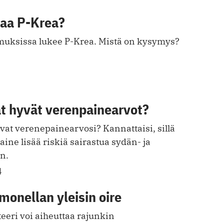
taa P-Krea?
muksissa lukee P-Krea. Mistä on kysymys?
at hyvät verenpainearvot?
vat verenepainearvosi? Kannattaisi, sillä
ne lisää riskiä sairastua sydän- ja
n.
4
lmonellan yleisin oire
eeri voi aiheuttaa rajunkin