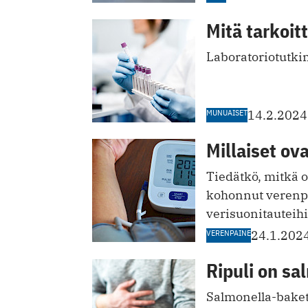
Mitä tarkoit
Laboratoriotutki
MUNUAISET
14.2.2024
Millaiset ov
Tiedätkö, mitkä o
kohonnut verenpai
verisuonitauteihi
VERENPAINE
24.1.202
Ripuli on sa
Salmonella-baket