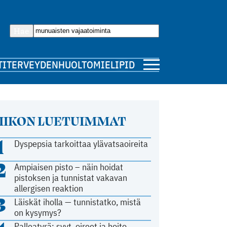
Hae
TI
TERVEYDENHUOLTO
MIELIPIDE
IIKON LUETUIMMAT
1
Dyspepsia tarkoittaa ylävatsaoireita
2
Ampiaisen pisto – näin hoidat
pistoksen ja tunnistat vakavan
allergisen reaktion
3
Läiskät iholla — tunnistatko, mistä
on kysymys?
Palleatyrä: syyt, oireet ja hoito