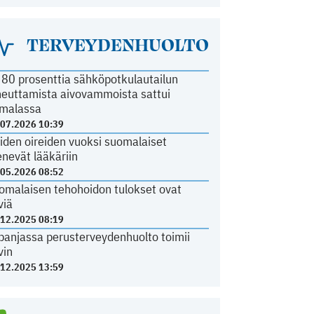
TERVEYDENHUOLTO
i 80 prosenttia sähköpotkulautailun
heuttamista aivovammoista sattui
malassa
.07.2026 10:39
iden oireiden vuoksi suomalaiset
nevät lääkäriin
.05.2026 08:52
omalaisen tehohoidon tulokset ovat
viä
.12.2025 08:19
panjassa perusterveydenhuolto toimii
vin
.12.2025 13:59