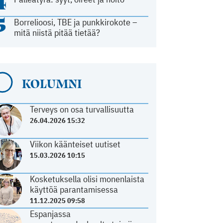
4
5
Borrelioosi, TBE ja punkkirokote –
mitä niistä pitää tietää?
KOLUMNI
Terveys on osa turvallisuutta
26.04.2026 15:32
Viikon käänteiset uutiset
15.03.2026 10:15
Kosketuksella olisi monenlaista
käyttöä parantamisessa
11.12.2025 09:58
Espanjassa