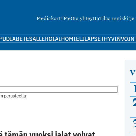
Mediakortti
Me
Ota yhteyttä
Tilaa uutiskirje
PU
DIABETES
ALLERGIA
IHO
MIELI
LAPSET
HYVINVOIN
V
n perusteella
tä tämän vuoksi jalat voivat