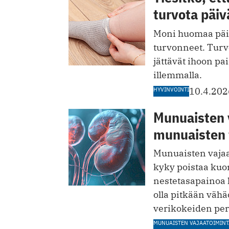
turvota päiv
Moni huomaa päivä
turvonneet. Turvo
jättävät ihoon p
illemmalla.
HYVINVOINTI
10.4.202
Munuaisten 
munuaisten 
Munuaisten vajaat
kyky poistaa kuon
nestetasapainoa h
olla pitkään väh
verikokeiden per
MUNUAISTEN VAJAATOIMINT