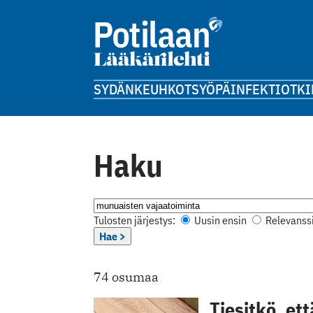
SYDÄN
KEUHKOT
SYÖPÄ
INFEKTIOT
KI
Haku
Tulosten järjestys:
Uusin ensin
Relevanssi
Hae >
74 osumaa
Tiesitkö, et