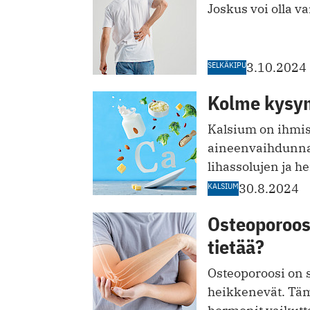
Joskus voi olla v
SELKÄKIPU
3.10.2024
Kolme kysym
Kalsium on ihmis
aineenvaihdunnan
lihassolujen ja 
KALSIUM
30.8.2024
Osteoporoosi
tietää?
Osteoporoosi on s
heikkenevät. Täm