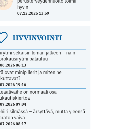
perusterveydenhuolto toimii
hyvin
07.12.2025 13:59
HYVINVOINTI
irytmi sekaisin loman jälkeen – näin
orokausirytmi palautuu
.08.2026 06:13
tä ovat minipillerit ja miten ne
ikuttavat?
.07.2026 19:16
teaalivaihe on normaali osa
ukautiskiertoa
.07.2026 07:04
ohiiri silmässä – ärsyttävä, mutta yleensä
araton vaiva
.07.2026 08:17