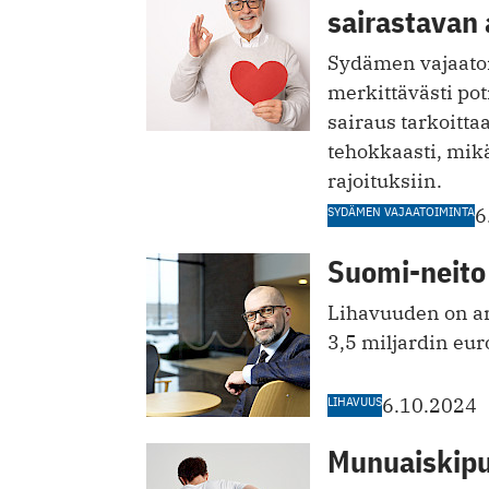
sairastavan 
Sydämen vajaatoi
merkittävästi po
sairaus tarkoitt
tehokkaasti, mikä
rajoituksiin.
SYDÄMEN VAJAATOIMINTA
6
Suomi-neito 
Lihavuuden on ar
3,5 miljardin eur
LIHAVUUS
6.10.2024
Munuaiskipu