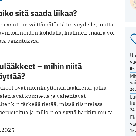
oiko sitä saada liikaa?
in saanti on välttämätöntä terveydelle, mutta
vintoaineiden kohdalla, liiallinen määrä voi
sia vaikutuksia.
Un
vu
lääkkeet – mihin niitä
05
äyttää?
Mi
va
keet ovat monikäyttöisiä lääkkeitä, jotka
26
, alentavat kuumetta ja vähentävät
Lu
ku
itenkin tärkeää tietää, missä tilanteissa
24
perusteltua ja milloin on syytä harkita muita
El
.
va
.2025
15