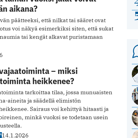
än aikana?
n päätteeksi, että nilkat tai sääret ovat
tus voi näkyä esimerkiksi siten, että sukat
ainaumia tai kengät alkavat puristamaan
6
vajaatoiminta – miksi
toiminta heikkenee?
oiminta tarkoittaa tilaa, jossa munuaisten
a-aineita ja säädellä elimistön
eikkenee. Sairaus voi kehittyä hitaasti ja
äoireinen, minkä vuoksi se todetaan usein
usteella.
A
14.1.2026