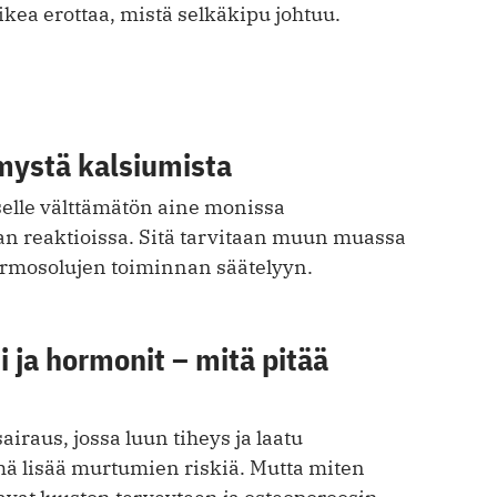
aikea erottaa, mistä selkäkipu johtuu.
ystä kalsiumista
elle välttäm ätön aine monissa
 reaktioissa. Sitä tarvitaan muun muassa
hermosolujen toiminnan säätelyyn.
 ja hormonit – mitä pitää
airaus, jossa luun tiheys ja laatu
ä lisää murtumien riskiä. Mutta miten