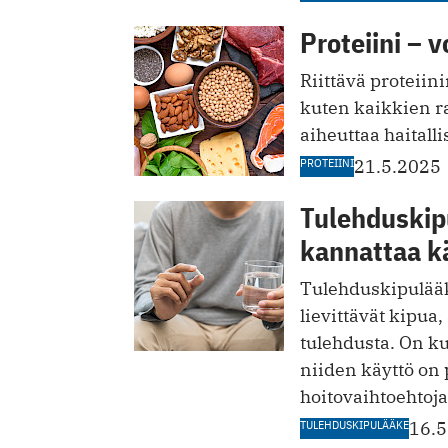
Proteiini – v
Riittävä proteiin
kuten kaikkien ra
aiheuttaa haitalli
PROTEIINI
21.5.2025
Tulehduskipu
kannattaa k
Tulehduskipulääk
lievittävät kipua
tulehdusta. On ku
niiden käyttö on 
hoitovaihtoehtoja
TULEHDUSKIPULÄÄKE
16.5