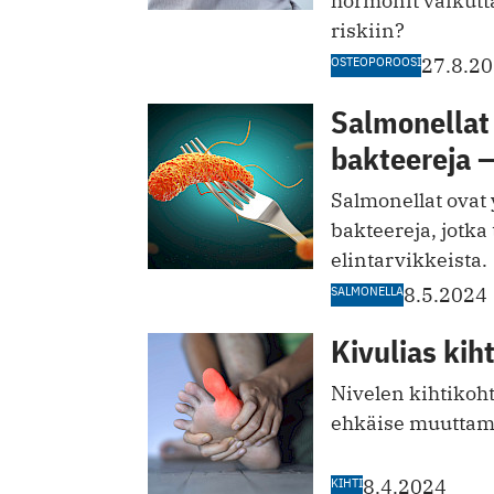
hormonit vaikutt
riskiin?
OSTEOPOROOSI
27.8.2
Salmonellat
bakteereja —
Salmonellat ovat y
bakteereja, jotka
elintarvikkeista.
SALMONELLA
8.5.2024
Kivulias kiht
Nivelen kihtikohta
ehkäise muuttama
KIHTI
8.4.2024