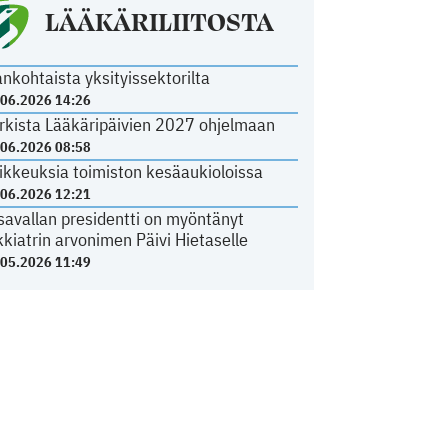
LÄÄKÄRILIITOSTA
ankohtaista yksityissektorilta
.06.2026 14:26
rkista Lääkäripäivien 2027 ohjelmaan
.06.2026 08:58
ikkeuksia toimiston kesäaukioloissa
.06.2026 12:21
savallan presidentti on myöntänyt
kkiatrin arvonimen Päivi Hietaselle
.05.2026 11:49