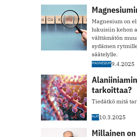
Magnesiumin 
Magnesium on eli
lukuisiin kehon 
välttämätön muun
sydämen rytmille
säätelylle.
MAGNESIUM
9.4.2025
Alaniiniamin
tarkoittaa?
Tiedätkö mitä ta
ALAT
10.3.2025
Millainen o