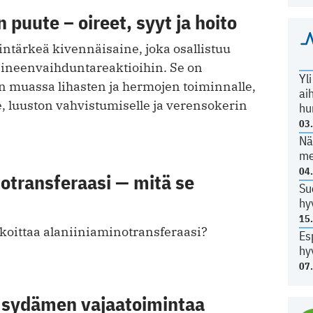
puute – oireet, syyt ja hoito
ntärkeä kivennäisaine, joka osallistuu
aineenvaihduntareaktioihin. Se on
Yl
 muassa lihasten ja hermojen toiminnalle,
ai
, luuston vahvistumiselle ja verensokerin
hu
03
Nä
me
04
otransferaasi — mitä se
Su
hy
15
rkoittaa alaniiniaminotransferaasi?
Es
hy
07
n sydämen vajaatoimintaa