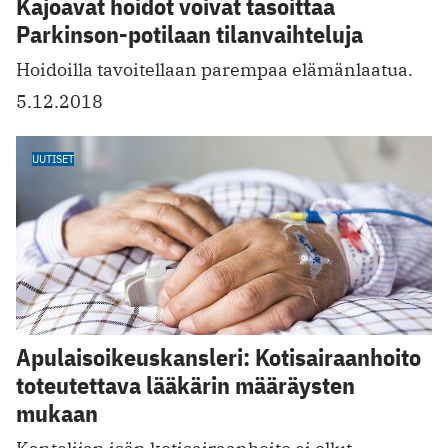
Kajoavat hoidot voivat tasoittaa
Parkinson-potilaan tilanvaihteluja
Hoidoilla tavoitellaan parempaa elämänlaatua.
5.12.2018
UUTISET
Apulaisoikeuskansleri: Kotisairaanhoito
toteutettava lääkärin määräysten
mukaan