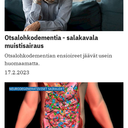
Otsalohkodementia - salakavala
muistisairaus
Otsalohkodementian ensioireet jää vät usein
huomaamatta.
17.2.2023
NEURODEGENERATIIVISET SAIRAUDET