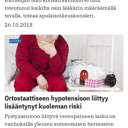
Kantelijan isän kotisairaanhoito ei ollut
toteutunut kaikilta osin lääkärin määräämällä
tavalla, toteaa apulaisoikeuskansleri.
26.10.2018
UUTISET
Ortostaattiseen hypotensioon liittyy
lisääntynyt kuoleman riski
Pystyasentoon liittyvä verenpaineen lasku on
vanhuksilla yleinen autonomisen hermoston