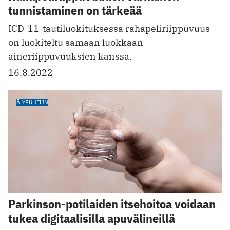
tunnistaminen on tärkeää
ICD-11-tautiluokituksessa rahapeliriippuvuus
on luokiteltu samaan luokkaan
aineriippuvuuksien kanssa.
16.8.2022
ÄLYPUHELIN
Parkinson-potilaiden itsehoitoa voidaan
tukea digitaalisilla apuvälineillä