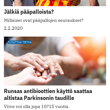
Jälkiä pääpalloista?
Millaiset ovat pääpallojen seuraukset?
2.2.2020
TUTKITTUA TIETOA
Runsas antibioottien käyttö saattaa
altistaa Parkinsonin taudille
Viive voi olla jopa 10?15 vuotta.