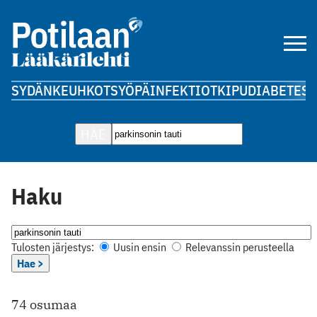
SYDÄN
KEUHKOT
SYÖPÄ
INFEKTIOT
KIPU
DIABETES
A
HAE
Haku
Tulosten järjestys:
Uusin ensin
Relevanssin perusteella
Hae >
74 osumaa