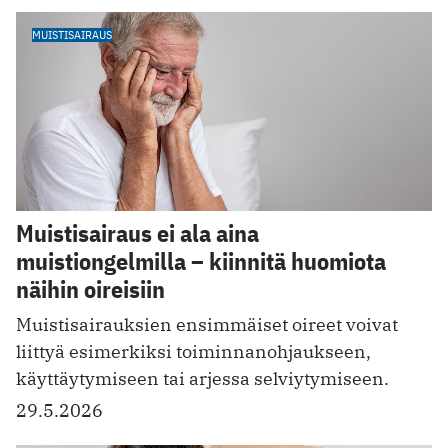
MUISTISAIRAUS
Muistisairaus ei ala aina
muistiongelmilla – kiinnitä huomiota
näihin oireisiin
Muistisairauksien ensimmäiset oireet voivat
liittyä esimerkiksi toiminnanohjaukseen,
käyttäytymiseen tai arjessa selviytymiseen.
29.5.2026