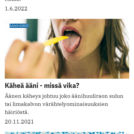
1.6.2022
ÄÄNIHÄIRIÖ
Käheä ääni - missä vika?
Äänen käheys johtuu joko äänihuuliraon sulun
tai limakalvon värähtelyominaisuuksien
häiriöstä.
20.11.2021