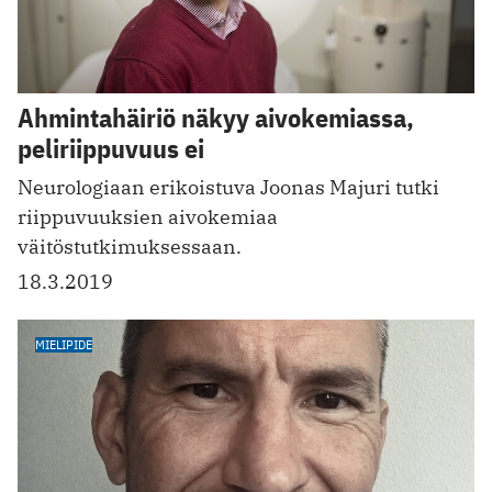
Ahmintahäiriö näkyy aivokemiassa,
peliriippuvuus ei
Neurologiaan erikoistuva Joonas Majuri tutki
riippuvuuksien aivokemiaa
väitöstutkimuksessaan.
18.3.2019
MIELIPIDE