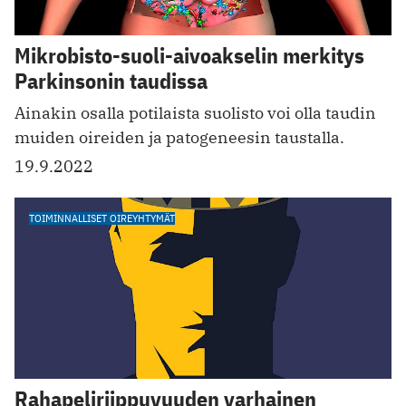
Mikrobisto-suoli-aivoakselin merkitys
Parkinsonin taudissa
Ainakin osalla potilaista suolisto voi olla taudin
muiden oireiden ja patogeneesin taustalla.
19.9.2022
TOIMINNALLISET OIREYHTYMÄT
Rahapeliriippuvuuden varhainen