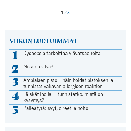
1
2
3
VIIKON LUETUIMMAT
1
Dyspepsia tarkoittaa ylävatsaoireita
2
Mikä on silsa?
3
Ampiaisen pisto – näin hoidat pistoksen ja
tunnistat vakavan allergisen reaktion
4
Läiskät iholla — tunnistatko, mistä on
kysymys?
5
Palleatyrä: syyt, oireet ja hoito