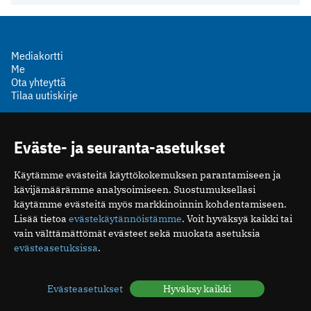
Mediakortti
Me
Ota yhteyttä
Tilaa uutiskirje
Eväste- ja seuranta-asetukset
Käytämme evästeitä käyttökokemuksen parantamiseen ja
Suomen Lääkäriliitto
kävijämäärämme analysoimiseen. Suostumuksellasi
Mäkelänkatu 2, PL 49
käytämme evästeitä myös markkinoinnin kohdentamiseen.
00510 Helsinki
Lisää tietoa
evästekäytännöistämme
. Voit hyväksyä kaikki tai
puh. (09) 393 091
vain välttämättömät evästeet sekä muokata asetuksia
toimitus@potilaanlaakarilehti.fi
evästeasetuksissa
.
ISSN 2323-9476
Evästeasetukset
Hyväksy kaikki