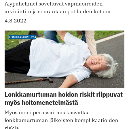
Älypuhelimet soveltuvat vapinaoireiden
arviointiin ja seurantaan potilaiden kotona.
4.8.2022
LONKKAMURTUMA
Lonkkamurtuman hoidon riskit riippuvat
myös hoitomenetelmästä
Myös moni perussairaus kasvattaa
lonkkamurtuman jälkeisten komplikaatioiden
riskiä.