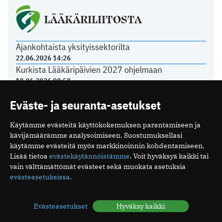
LÄÄKÄRILIITOSTA
Ajankohtaista yksityissektorilta
22.06.2026 14:26
Kurkista Lääkäripäivien 2027 ohjelmaan
18.06.2026 08:58
Poikkeuksia toimiston kesäaukioloissa
Eväste- ja seuranta-asetukset
11.06.2026 12:21
Tasavallan presidentti on myöntänyt arkkiatrin
Käytämme evästeitä käyttökokemuksen parantamiseen ja
arvonimen Päivi Hietaselle
kävijämäärämme analysoimiseen. Suostumuksellasi
22.05.2026 11:49
käytämme evästeitä myös markkinoinnin kohdentamiseen.
Lisää tietoa
evästekäytännöistämme
. Voit hyväksyä kaikki tai
vain välttämättömät evästeet sekä muokata asetuksia
evästeasetuksissa
.
Mediakortti
Me
Evästeasetukset
Hyväksy kaikki
Ota yhteyttä
Tilaa uutiskirje