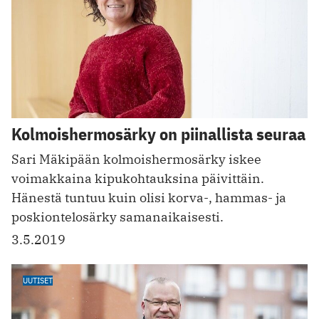
Kolmoishermosärky on piinallista seuraa
Sari Mäkipään kolmois­hermosärky iskee
voimakkaina kipukohtauksina päivittäin.
Hänestä tuntuu kuin olisi korva-, hammas- ja
poskiontelosärky samanaikaisesti.
3.5.2019
UUTISET