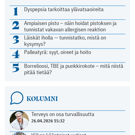
1
Dyspepsia tarkoittaa ylävatsaoireita
2
Ampiaisen pisto – näin hoidat pistoksen ja
tunnistat vakavan allergisen reaktion
3
Läiskät iholla — tunnistatko, mistä on
kysymys?
4
Palleatyrä: syyt, oireet ja hoito
5
Borrelioosi, TBE ja punkkirokote – mitä niistä
pitää tietää?
KOLUMNI
Terveys on osa turvallisuutta
26.04.2026 15:32