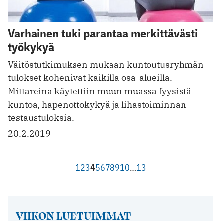
Varhainen tuki parantaa merkittävästi
työkykyä
Väitöstutkimuksen mukaan kuntoutusryhmän
tulokset kohenivat kaikilla osa-alueilla.
Mittareina käytettiin muun muassa fyysistä
kuntoa, hapenottokykyä ja lihastoiminnan
testaustuloksia.
20.2.2019
1
2
3
4
5
6
7
8
9
10
…
13
VIIKON LUETUIMMAT