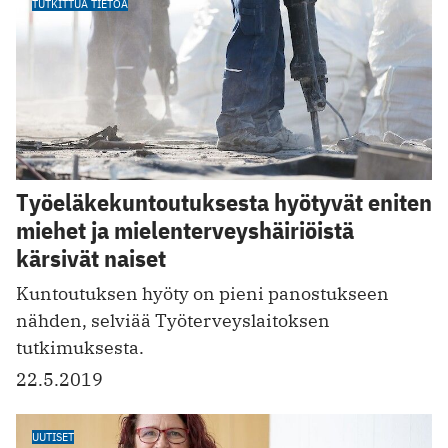
TUTKITTUA TIETOA
Työeläkekuntoutuksesta hyötyvät eniten
miehet ja mielenterveyshäiriöistä
kärsivät naiset
Kuntoutuksen hyöty on pieni panostukseen
nähden, selviää Työterveyslaitoksen
tutkimuksesta.
22.5.2019
UUTISET