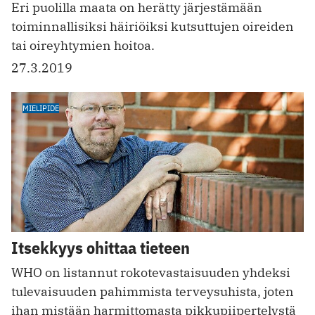
Eri puolilla maata on herätty järjestämään
toiminnallisiksi häiriöiksi kutsuttujen oireiden
tai oireyhtymien hoitoa.
27.3.2019
MIELIPIDE
Itsekkyys ohittaa tieteen
WHO on listannut rokotevastaisuuden yhdeksi
tulevaisuuden pahimmista terveysuhista, joten
ihan mistään harmittomasta pikkupiipertelystä