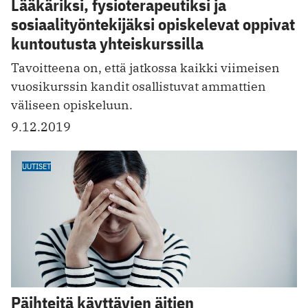
Lääkäriksi, fysioterapeutiksi ja
sosiaalityöntekijäksi opiskelevat oppivat
kuntoutusta yhteiskurssilla
Tavoitteena on, että jatkossa kaikki viimeisen
vuosikurssin kandit osallistuvat ammattien
väliseen opiskeluun.
9.12.2019
UUTISET
Päihteitä käyttävien äitien