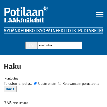
SYDÄN
KEUHKOT
SYÖPÄ
INFEKTIOT
KIPU
DIABETES
A
HAE
Haku
Tulosten järjestys:
Uusin ensin
Relevanssin perusteella
Hae >
365 osumaa