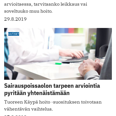
arvioitaessa, tarvitaanko leikkaus vai
soveltuuko muu hoito.
29.8.2019
UUTISET
Sairauspoissaolon tarpeen arviointia
pyritään yhtenäistämään
Tuoreen Käypä hoito -suosituksen toivotaan
vähentävän vaihtelua.