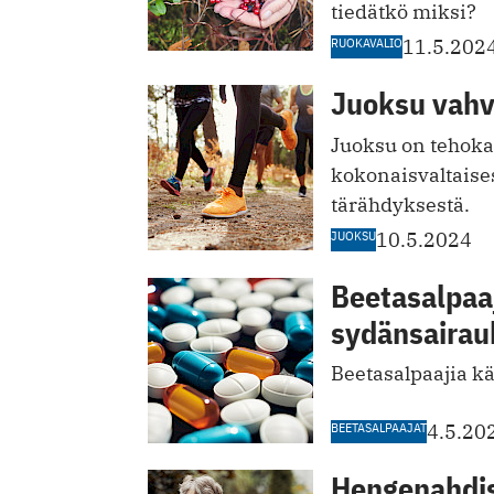
tiedätkö miksi?
RUOKAVALIO
11.5.202
Juoksu vahvi
Juoksu on tehoka
kokonaisvaltaises
tärähdyksestä.
JUOKSU
10.5.2024
Beetasalpaa
sydänsairau
Beetasalpaajia k
BEETASALPAAJAT
4.5.20
Hengenahdis