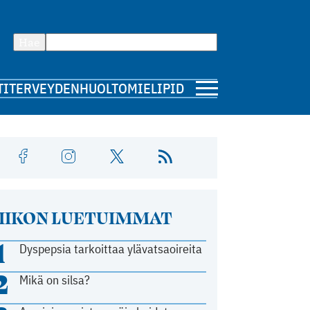
Hae
TI
TERVEYDENHUOLTO
MIELIPIDE
IIKON LUETUIMMAT
1
Dyspepsia tarkoittaa ylävatsaoireita
2
Mikä on silsa?