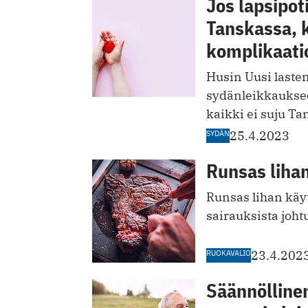
Jos lapsipot
Tanskassa, 
komplikaati
Husin Uusi laste
sydänleikkauksee
kaikki ei suju Ta
SYDÄN
25.4.2023
Runsas lihan
Runsas lihan käyt
sairauksista joht
RUOKAVALIO
23.4.202
Säännölline