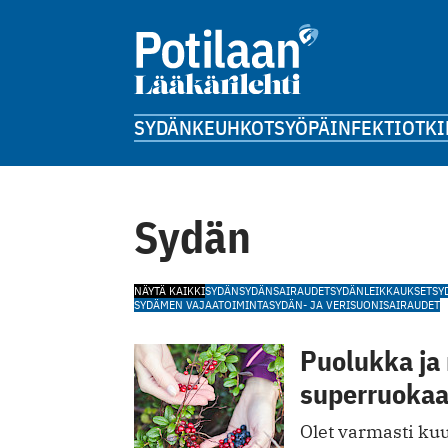
SYDÄN
KEUHKOT
SYÖPÄ
INFEKTIOT
KI
Sydän
NÄYTÄ KAIKKI
SYDÄN
SYDÄNSAIRAUDET
SYDÄNLEIKKAUKSET
SY
SYDÄMEN VAJAATOIMINTA
SYDÄN- JA VERISUONISAIRAUDET
Puolukka ja
superruoka
Olet varmasti kuul