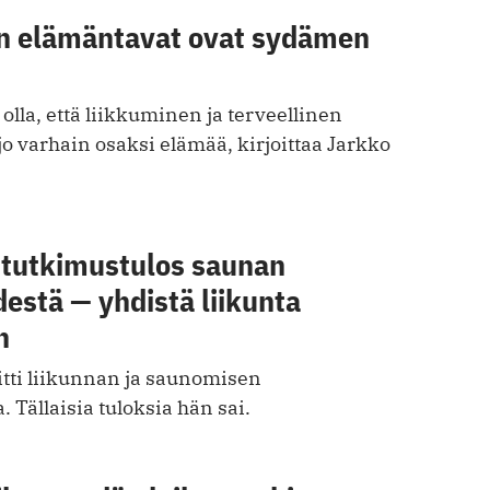
n elämäntavat ovat sydämen
 olla, että liikkuminen ja terveellinen
jo varhain osaksi elämää, kirjoittaa Jarkko
i tutkimustulos saunan
destä — yhdistä liikunta
n
vitti liikunnan ja saunomisen
 Tällaisia tuloksia hän sai.