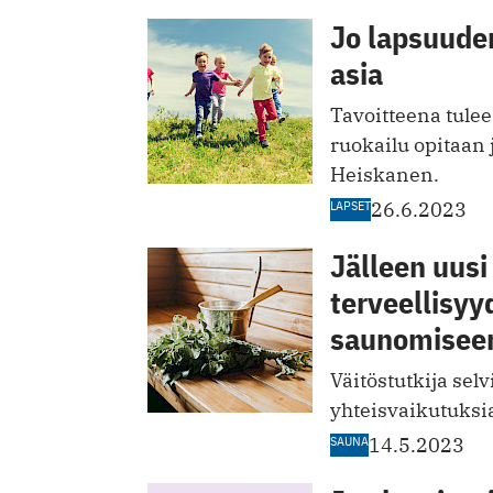
Jo lapsuude
asia
Tavoitteena tulee
ruokailu opitaan 
Heiskanen.
LAPSET
26.6.2023
Jälleen uus
terveellisyy
saunomisee
Väitöstutkija sel
yhteisvaikutuksia.
SAUNA
14.5.2023