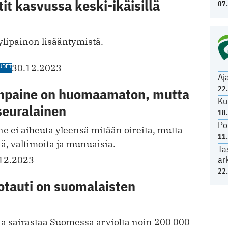
it kasvussa keski-ikäisillä
07
ylipainon l isääntymistä.
UDET
30.12.2023
Aj
22
npaine on huomaamaton, mutta
Ku
seuralainen
18
Po
e ei aiheuta yleensä mitään oireita, mutta
11
tä, valtimoita ja munuaisia.
Ta
ar
12.2023
22
otauti on suomalaisten
ia sairastaa Suomessa arviolta noin 200 000