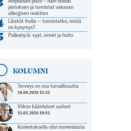
3
Ampiaisen pisto – näin hoidat
pistoksen ja tunnistat vakavan
allergisen reaktion
4
Läiskät iholla — tunnistatko, mistä
on kysymys?
5
Palleatyrä: syyt, oireet ja hoito
KOLUMNI
Terveys on osa turvallisuutta
26.04.2026 15:32
Viikon käänteiset uutiset
15.03.2026 10:15
Kosketuksella olisi monenlaista