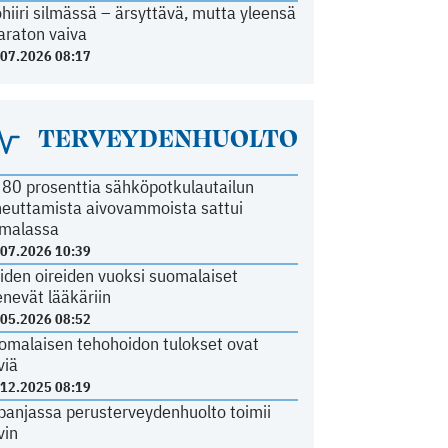
ohiiri silmässä – ärsyttävä, mutta yleensä
araton vaiva
.07.2026 08:17
TERVEYDENHUOLTO
i 80 prosenttia sähköpotkulautailun
heuttamista aivovammoista sattui
malassa
.07.2026 10:39
iden oireiden vuoksi suomalaiset
nevät lääkäriin
.05.2026 08:52
omalaisen tehohoidon tulokset ovat
viä
.12.2025 08:19
panjassa perusterveydenhuolto toimii
vin