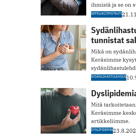
ihmistä ja se on 
SEPELVALTIMOTAUTI
21.1
Sydänlihastu
tunnistat sa
Mikä on sydänliha
Keräsimme kysy
sydänlihastulehdu
SYDÄNLIHASTULEHDUS
10.
Dyslipidemia
Mitä tarkoitetaan
Keräsimme keske
artikkeliimme.
DYSLIPIDEMIA
23.8.20