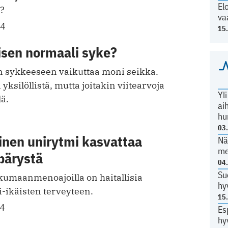
El
n?
va
24
15
isen normaali syke?
 sykkeeseen vaikuttaa moni seikka.
yksilöllistä, mutta joitakin viitearvoja
Yl
ä.
ai
hu
03
inen unirytmi kasvattaa
Nä
me
pärystä
04
Su
kkumaanmenoajoilla on haitallisia
hy
i-ikäisten terveyteen.
15
24
Es
hy