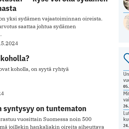
nasta
n yksi sydämen vajaatoiminnan oireista.
urvotus saattaa johtua sydämen
.
.5.2024
 koholla?
 ovat koholla, on syytä ryhtyä
Un
vu
05
Mi
24
va
n syntysyy on tuntematon
26
Lu
ku
irastuu vuosittain Suomessa noin 500
24
mä joillekin hankaliakin oireita aiheuttava