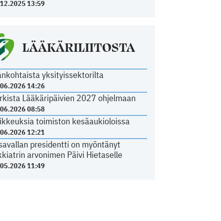
.12.2025 13:59
LÄÄKÄRILIITOSTA
ankohtaista yksityissektorilta
.06.2026 14:26
rkista Lääkäripäivien 2027 ohjelmaan
.06.2026 08:58
ikkeuksia toimiston kesäaukioloissa
.06.2026 12:21
savallan presidentti on myöntänyt
kkiatrin arvonimen Päivi Hietaselle
.05.2026 11:49