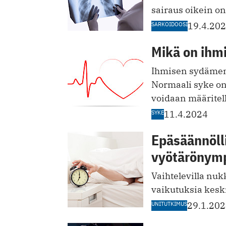
sairaus oikein o
SARKOIDOOSI
19.4.20
Mikä on ihm
Ihmisen sydämen
Normaali syke on 
voidaan määritell
SYKE
11.4.2024
Epäsäännöll
vyötärönym
Vaihtelevilla nu
vaikutuksia kesk
UNITUTKIMUS
29.1.20