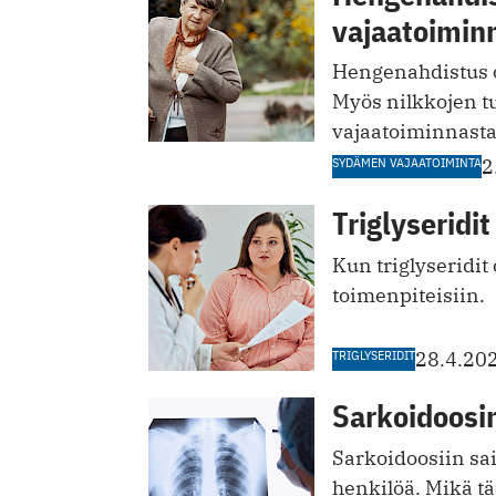
vajaatoimin
Hengenahdistus o
Myös nilkkojen t
vajaatoiminnasta
SYDÄMEN VAJAATOIMINTA
2
Triglyseridit
Kun triglyseridit
toimenpiteisiin.
TRIGLYSERIDIT
28.4.20
Sarkoidoosi
Sarkoidoosiin sa
henkilöä. Mikä tä