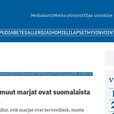
Mediakortti
Me
Ota yhteyttä
Tilaa uutiskirje
PU
DIABETES
ALLERGIA
IHO
MIELI
LAPSET
HYVINVOIN
DÄNKIRURGIA
SYDÄNINFARKTI
SYDÄNLIHASTULEHDUS
LASTEN SYDÄNVIAT
V
 muut marjat ovat suomalaista
a
lut, että marjat ovat terveellisiä, mutta