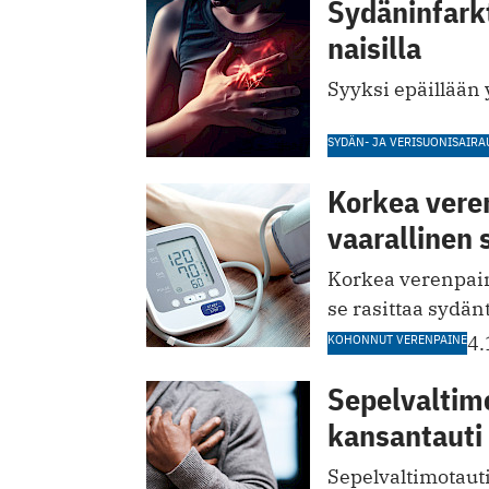
Sydäninfarkt
naisilla
Syyksi epäillään 
SYDÄN- JA VERISUONISAIRA
Korkea vere
vaarallinen 
Korkea verenpain
se rasittaa sydän
KOHONNUT VERENPAINE
4.
Sepelvaltim
kansantauti
Sepelvaltimotaut