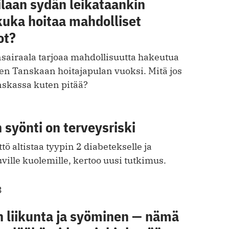
ilaan sydän leikataankin
kuka hoitaa mahdolliset
ot?
nsairaala tarjoaa mahdollisuutta hakeutua
n Tanskaan hoitajapulan vuoksi. Mitä jos
nskassa kuten pitää?
 syönti on terveysriski
tö altistaa tyypin 2 diabetekselle ja
uville kuolemille, kertoo uusi tutkimus.
3
n liikunta ja syöminen — nämä