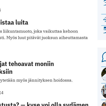
4
staa luita
s liikuntamuoto, joka vaikuttaa kehoon
ti. Myös luut pitävät juoksun aiheuttamasta
jat tehoavat moniin
ksiin
äytetään myös jännityksen hoidossa.
24
tusta? — kyse voi olla sydämen