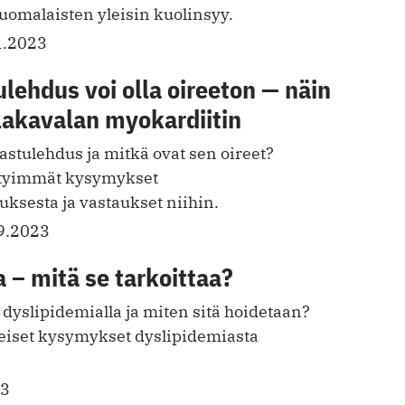
suomalaisten yleisin kuolinsyy.
1.2023
lehdus voi olla oireeton — näin
lakavalan myokardiitin
stulehdus ja mitkä ovat sen oireet?
tyimmät kysymykset
ksesta ja vastaukset niihin.
9.2023
 – mitä se tarkoittaa?
 dyslipidemialla ja miten sitä hoidetaan?
iset kysymykset dyslipidemiasta
23