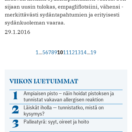
sijaan uusin tulokas, empagliflotsiini, vähensi ­
merkittävästi sydäntapahtumien ja erityisesti
sydänkuoleman vaaraa.
29.1.2016
1
…
5
6
7
8
9
10
11
12
13
14
…
19
VIIKON LUETUIMMAT
1
Ampiaisen pisto – näin hoidat pistoksen ja
tunnistat vakavan allergisen reaktion
2
Läiskät iholla — tunnistatko, mistä on
kysymys?
3
Palleatyrä: syyt, oireet ja hoito