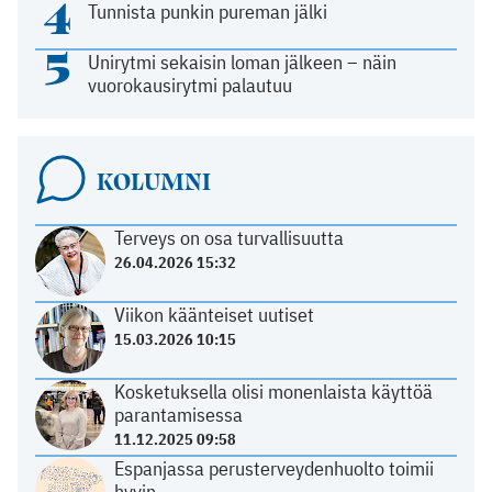
4
Tunnista punkin pureman jälki
5
Unirytmi sekaisin loman jälkeen – näin
vuorokausirytmi palautuu
KOLUMNI
Terveys on osa turvallisuutta
26.04.2026 15:32
Viikon käänteiset uutiset
15.03.2026 10:15
Kosketuksella olisi monenlaista käyttöä
parantamisessa
11.12.2025 09:58
Espanjassa perusterveydenhuolto toimii
hyvin