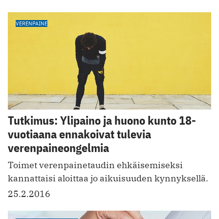
VERENPAINE
Tutkimus: Ylipaino ja huono kunto 18-
vuotiaana ennakoivat tulevia
verenpaineongelmia
Toimet verenpainetaudin ehkäisemiseksi
kannattaisi aloittaa jo aikuisuuden kynnyksellä.
25.2.2016