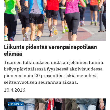
Liikunta pidentää verenpainepotilaan
elämää
Tuoreen tutkimuksen mukaan jokainen tunnin
lisäys päivittäisessä fyysisessä aktiivisuudessa
pienensi noin 20 prosenttia riskiä menehtyä
seitsenvuotisen seurannan aikana.
10.4.2016
VERENPAINE