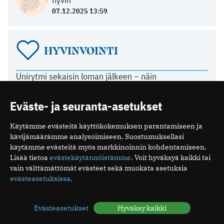
07.12.2025 13:59
HYVINVOINTI
Unirytmi sekaisin loman jälkeen – näin
vuorokausirytmi palautuu
05.08.2026 06:13
Eväste- ja seuranta-asetukset
Mitä ovat minipillerit ja miten ne vaikuttavat?
26.07.2026 19:16
Käytämme evästeitä käyttökokemuksen parantamiseen ja
Luteaalivaihe on normaali osa kuukautiskiertoa
kävijämäärämme analysoimiseen. Suostumuksellasi
24.07.2026 07:04
käytämme evästeitä myös markkinoinnin kohdentamiseen.
Elohiiri silmässä – ärsyttävä, mutta yleensä
Lisää tietoa
evästekäytännöistämme
. Voit hyväksyä kaikki tai
vaaraton vaiva
vain välttämättömät evästeet sekä muokata asetuksia
evästeasetuksissa
.
15.07.2026 08:17
Evästeasetukset
Hyväksy kaikki
TERVEYDENHUOLTO