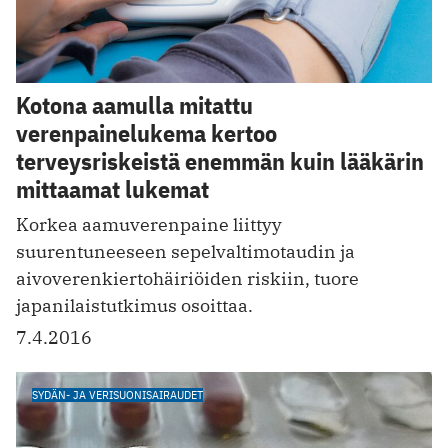
Kotona aamulla mitattu
verenpainelukema kertoo
terveysriskeistä enemmän kuin lääkärin
mittaamat lukemat
Korkea aamuverenpaine liittyy
suurentuneeseen sepelvaltimotaudin ja
aivoverenkiertohäiriöiden riskiin, tuore
japanilaistutkimus osoittaa.
7.4.2016
SYDÄN- JA VERISUONISAIRAUDET