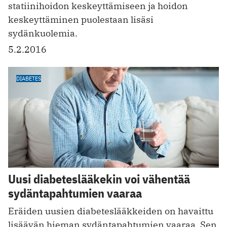
statiinihoidon keskeyttämiseen ja hoidon
keskeyttäminen puolestaan lisäsi
sydänkuolemia.
5.2.2016
DIABETES
Uusi diabeteslääkekin voi vähentää
sydäntapahtumien vaaraa
Eräiden uusien diabeteslääkkeiden on havaittu
lisäävän hieman sydäntapahtumien vaaraa. Sen