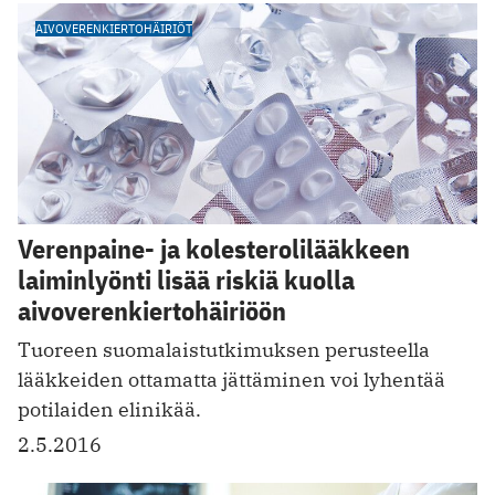
AIVOVERENKIERTOHÄIRIÖT
Verenpaine- ja kolesterolilääkkeen
laiminlyönti lisää riskiä kuolla
aivoverenkiertohäiriöön
Tuoreen suomalaistutkimuksen perusteella
lääkkeiden ottamatta jättäminen voi lyhentää
potilaiden elinikää.
2.5.2016