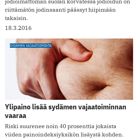
jodioimattoman suolan korvatessa jodioidun on
riittämätön jodinsaanti päässyt hiipimään
takaisin.
18.3.2016
SYDÄMEN VAJAATOIMINTA
Ylipaino lisää sydämen vajaatoiminnan
vaaraa
Riski suurenee noin 40 prosenttia jokaista
viiden painoindeksiyksikön lisäystä kohden.