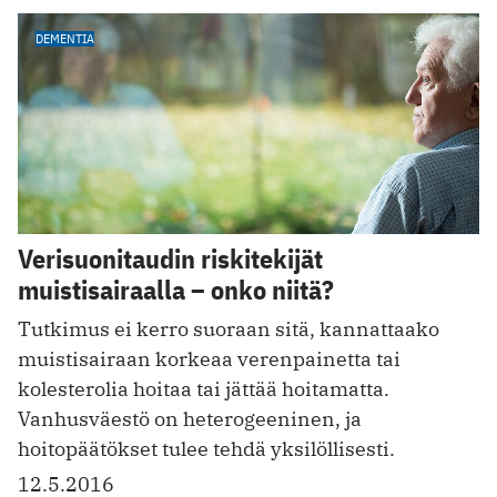
DEMENTIA
Verisuonitaudin riskitekijät
muistisairaalla – onko niitä?
Tutkimus ei kerro suoraan sitä, kannattaako
muistisairaan korkeaa verenpainetta tai
kolesterolia hoitaa tai jättää hoitamatta.
Vanhusväestö on heterogeeninen, ja
hoitopäätökset tulee tehdä yksilöllisesti.
12.5.2016