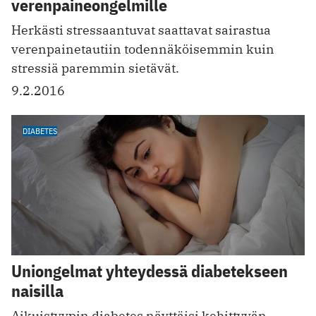
verenpaineongelmille
Herkästi stressaantuvat saattavat sairastua
verenpainetautiin todennäköisemmin kuin
stressiä paremmin sietävät.
9.2.2016
DIABETES
Uniongelmat yhteydessä diabetekseen
naisilla
Aikuistyypin diabetes näyttäisi kehittyvän