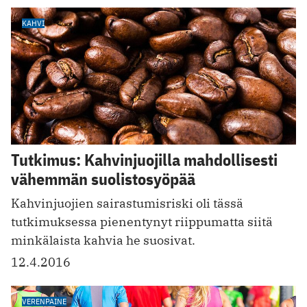
KAHVI
Tutkimus: Kahvinjuojilla mahdollisesti
vähemmän suolistosyöpää
Kahvinjuojien sairastumisriski oli tässä
tutkimuksessa pienentynyt riippumatta siitä
minkälaista kahvia he suosivat.
12.4.2016
VERENPAINE