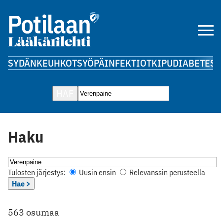
SYDÄN
KEUHKOT
SYÖPÄ
INFEKTIOT
KIPU
DIABETES
A
HAE
Haku
Tulosten järjestys:
Uusin ensin
Relevanssin perusteella
Hae >
563 osumaa