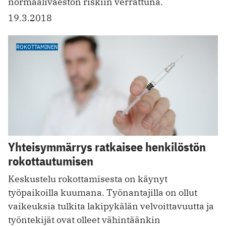
normaaliväestön riskiin verrattuna.
19.3.2018
ROKOTTAMINEN
Yhteisymmärrys ratkaisee henkilöstön
rokottautumisen
Keskustelu rokottamisesta on käynyt
työpaikoilla kuumana. ­Työnantajilla on ollut
vaikeuksia tulkita lakipykälän velvoittavuutta ja
työntekijät ovat olleet vähintäänkin