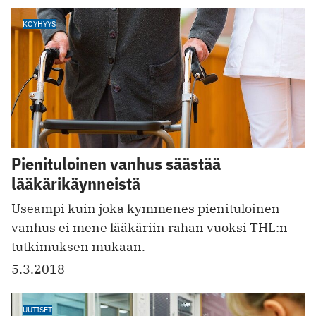
KÖYHYYS
Pienituloinen vanhus säästää
lääkärikäynneistä
Useampi kuin joka kymmenes pienituloinen
vanhus ei mene lääkäriin rahan vuoksi THL:n
tutkimuksen mukaan.
5.3.2018
UUTISET