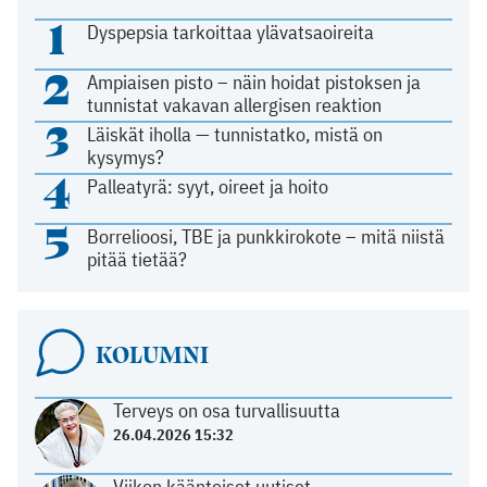
1
Dyspepsia tarkoittaa ylävatsaoireita
2
Ampiaisen pisto – näin hoidat pistoksen ja
tunnistat vakavan allergisen reaktion
3
Läiskät iholla — tunnistatko, mistä on
kysymys?
4
Palleatyrä: syyt, oireet ja hoito
5
Borrelioosi, TBE ja punkkirokote – mitä niistä
pitää tietää?
KOLUMNI
Terveys on osa turvallisuutta
26.04.2026 15:32
Viikon käänteiset uutiset