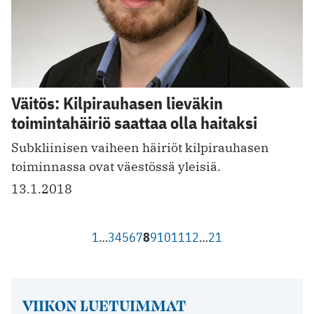
Väitös: Kilpirauhasen lieväkin
toimintahäiriö saattaa olla haitaksi
Subkliinisen vaiheen häiriöt kilpirauhasen
toiminnassa ovat väestössä yleisiä.
13.1.2018
1
…
3
4
5
6
7
8
9
10
11
12
…
21
VIIKON LUETUIMMAT