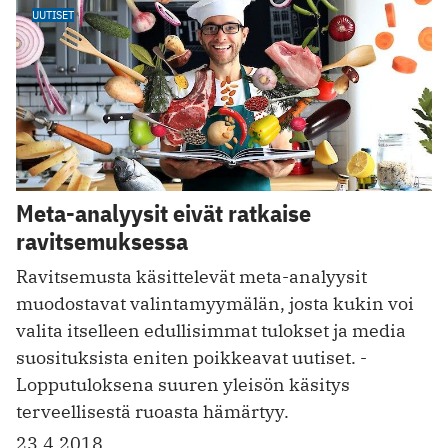
UUTISET
Meta-analyysit eivät ratkaise
ravitsemuksessa
Ravitsemusta käsittelevät meta-analyysit
muodostavat ­valintamyymälän, josta kukin voi
valita itselleen edullisimmat tulokset ja media
suosituksista eniten poikkeavat uutiset. ­
Lopputuloksena suuren yleisön käsitys
terveellisestä ruoasta hämärtyy.
23.4.2018