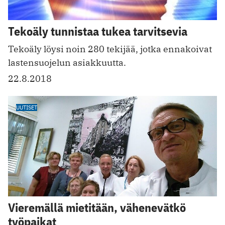
Tekoäly tunnistaa tukea tarvitsevia
Tekoäly löysi noin 280 tekijää, jotka ennakoivat
lastensuojelun ­asiakkuutta.
22.8.2018
UUTISET
Vieremällä mietitään, vähenevätkö
työpaikat