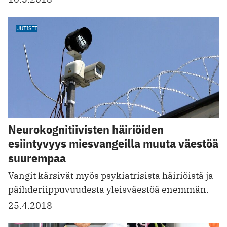
UUTISET
Neurokognitiivisten häiriöiden
esiintyvyys miesvangeilla muuta väestöä
suurempaa
Vangit kärsivät myös psykiatrisista häiriöistä ja
päihderiippuvuudesta yleisväestöä enemmän.
25.4.2018