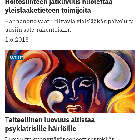
Hoitosuhteen jatkuvuus huolettaa
yleislääketieteen toimijoita
Kannanotto vaatii riittäviä yleislääkäripalveluita
uusiin sote-rakenteisiin.
1.6.2018
UUTISET
Taiteellinen luovuus altistaa
psykiatrisille häiriöille
Luovuutta synnyttävät geneettiset tekijät