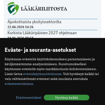
LÄÄKÄRILIITOSTA
Ajankohtaista yksityissektorilta
22.06.2026 14:26
Kurkista Lääkäripäivien 2027 ohjelmaan
18.06.2026 08:58
Poikkeuksia toimiston kesäaukioloissa
Eväste- ja seuranta-asetukset
11.06.2026 12:21
Tasavallan presidentti on myöntänyt arkkiatrin
Käytämme evästeitä käyttökokemuksen parantamiseen ja
arvonimen Päivi Hietaselle
kävijämäärämme analysoimiseen. Suostumuksellasi
22.05.2026 11:49
käytämme evästeitä myös markkinoinnin kohdentamiseen.
Lisää tietoa
evästekäytännöistämme
. Voit hyväksyä kaikki tai
vain välttämättömät evästeet sekä muokata asetuksia
evästeasetuksissa
.
Mediakortti
Me
Ota yhteyttä
Evästeasetukset
Hyväksy kaikki
Tilaa uutiskirje