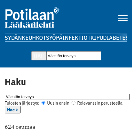
SYDÄN
KEUHKOT
SYÖPÄ
INFEKTIOT
KIPU
DIABETES
A
HAE
Haku
Tulosten järjestys:
Uusin ensin
Relevanssin perusteella
Hae >
624 osumaa